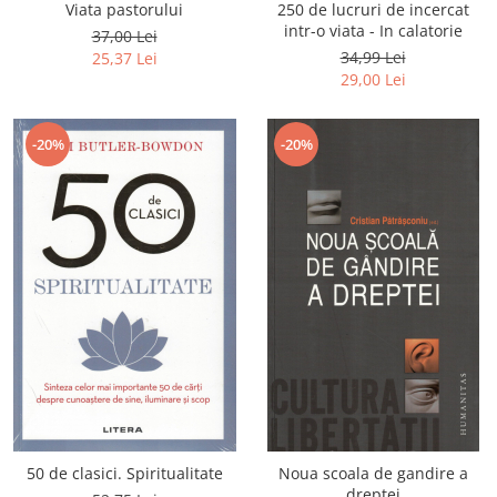
Viata pastorului
250 de lucruri de incercat
intr-o viata - In calatorie
37,00 Lei
34,99 Lei
25,37 Lei
29,00 Lei
-20%
-20%
50 de clasici. Spiritualitate
Noua scoala de gandire a
dreptei