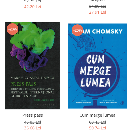
52,75 Lei
34,89 Lei
42,20 Lei
27,91 Lei
-20%
-20%
Press pass
Cum merge lumea
45,83 Lei
63,43 Lei
36,66 Lei
50,74 Lei