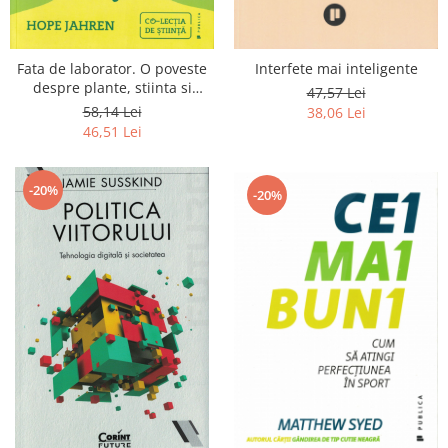
Fata de laborator. O poveste
Interfete mai inteligente
despre plante, stiinta si
47,57 Lei
dragoste
58,14 Lei
38,06 Lei
46,51 Lei
-20%
-20%