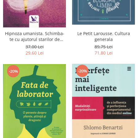
Le Petit Larousse. Cultura
Hipnoza umanista. Schimba-
generala
te cu ajutorul starilor de
constienta extinsa
89,75 Lei
37,00 Lei
71,80 Lei
29,60 Lei
-20%
-20%