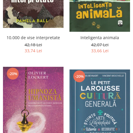
Istorie
Literatura
Psihologie
Sanatate
Sociologie
10.000 de vise interpretate
Inteligenta animala
Stiinta
42,18 Lei
42,07 Lei
33,74 Lei
33,66 Lei
-20%
-20%