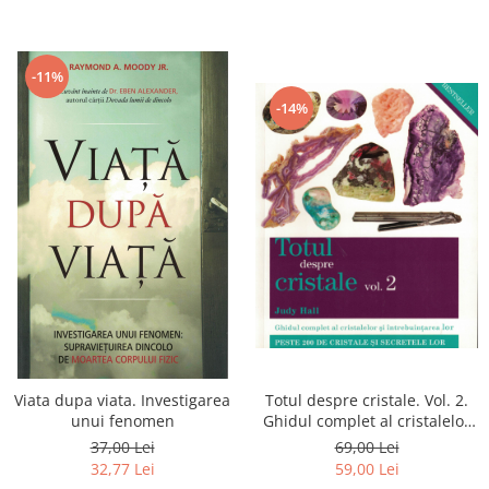
-11%
-14%
Viata dupa viata. Investigarea
Totul despre cristale. Vol. 2.
unui fenomen
Ghidul complet al cristalelor
si intrebuintarea lor.
37,00 Lei
69,00 Lei
32,77 Lei
59,00 Lei