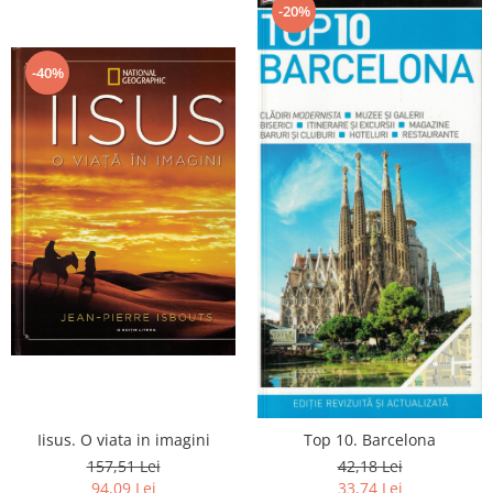
-20%
-40%
Iisus. O viata in imagini
Top 10. Barcelona
157,51 Lei
42,18 Lei
94,09 Lei
33,74 Lei