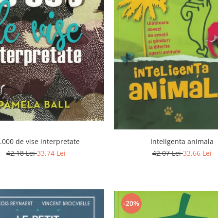
.000 de vise interpretate
Inteligenta animala
42,18 Lei
33,74 Lei
42,07 Lei
33,66 Lei
-20%