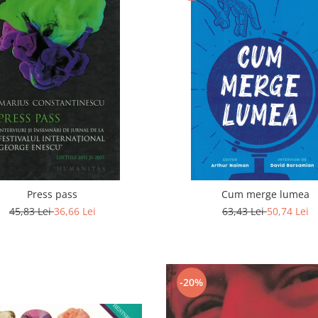
Press pass
Cum merge lumea
45,83 Lei
36,66 Lei
63,43 Lei
50,74 Lei
-20%