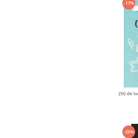
-17%
250 de luc
-20%