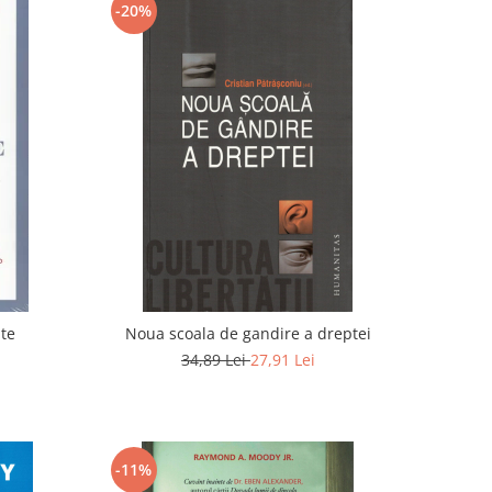
-20%
ate
Noua scoala de gandire a dreptei
34,89 Lei
27,91 Lei
-11%