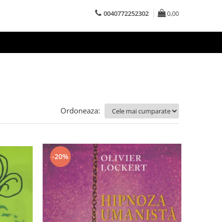
0040772252302
0,00
Ordoneaza:
-20%