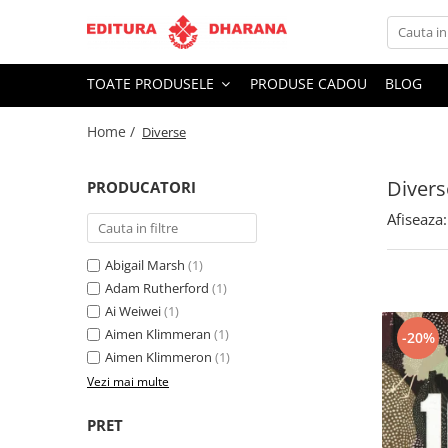
Toate Produsele
TOATE PRODUSELE
PRODUSE CADOU
BLOG
CARTI EDITURA DHARANA
Home /
Diverse
OFERTE LA PACHET
Carti cu AUTOGRAF
Divers
Terapii
PRODUCATORI
Dietoterapie
Afiseaza:
Dezvoltare personala
Abigail Marsh
(1)
Spiritualitate
Adam Rutherford
(1)
Arta
Ai Weiwei
(1)
AUDIOBOOK
Aimen Klimmeran
(1)
-20%
Business, Economie
Aimen Klimmeron
(1)
Carti pentru copii
Vezi mai multe
Diverse
Filosofie
PRET