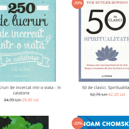
-20%
ruri de incercat intr-o viata - In
50 de clasici. Spiritualit
calatorie
52,75 Lei
42,20 Lei
34,99 Lei
29,00 Lei
-20%