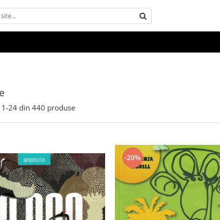
e
1-
24
din
440
produse
-20%