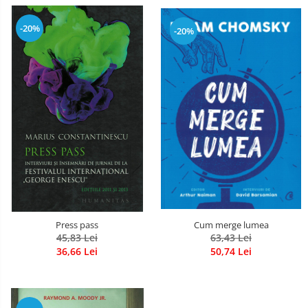
-20%
-20%
Press pass
Cum merge lumea
45,83 Lei
63,43 Lei
36,66 Lei
50,74 Lei