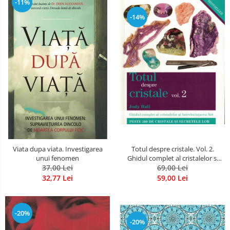
-11%
-14%
Viata dupa viata. Investigarea
Totul despre cristale. Vol. 2.
unui fenomen
Ghidul complet al cristalelor si
37,00 Lei
intrebuintarea lor.
69,00 Lei
32,77 Lei
59,00 Lei
-20%
-20%