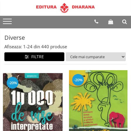
Terapii
Dietoterapie
Diverse
Afiseaza:
1-
24
din
440
produse
FILTRE
-20%
-20%