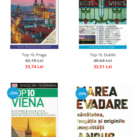
Top 10. Praga
Top 10. Dublin
42,18 Lei
40,64 Lei
33,74 Lei
32,51 Lei
-25%
-20%