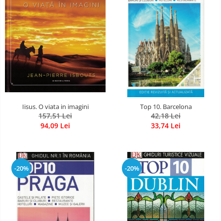
Iisus. O viata in imagini
Top 10. Barcelona
157,51 Lei
42,18 Lei
94,09 Lei
33,74 Lei
-20%
-20%