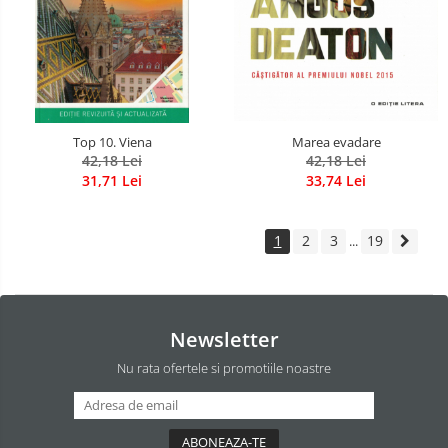
Marea evadare
Top 10. Viena
42,18 Lei
42,18 Lei
33,74 Lei
31,71 Lei
1
2
3
19
...
Newsletter
Nu rata ofertele si promotiile noastre