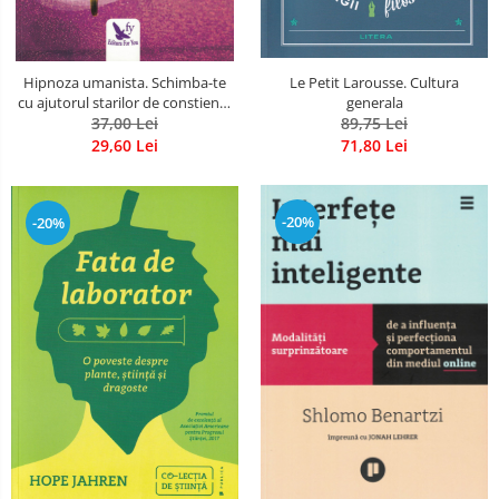
Hipnoza umanista. Schimba-te
Le Petit Larousse. Cultura
cu ajutorul starilor de constienta
generala
37,00 Lei
extinsa
89,75 Lei
29,60 Lei
71,80 Lei
-20%
-20%