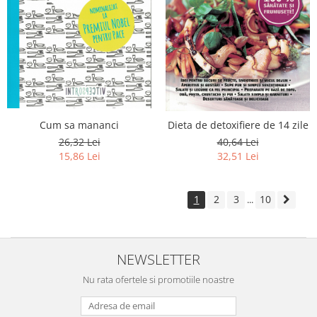
Cum sa mananci
Dieta de detoxifiere de 14 zile
26,32 Lei
40,64 Lei
15,86 Lei
32,51 Lei
1
2
3
10
...
NEWSLETTER
Nu rata ofertele si promotiile noastre