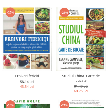
-25%
-26%
Erbivori fericiti
Studiul China. Carte de
bucate
58,14 Lei
81,40 Lei
43,34 Lei
60,26 Lei
-10%
-21%