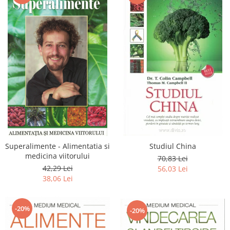
Superalimente - Alimentatia si
Studiul China
medicina viitorului
70,83 Lei
42,29 Lei
56,03 Lei
38,06 Lei
-20%
-20%