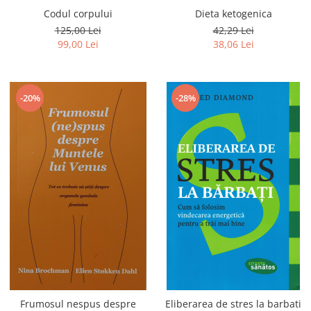
Codul corpului
Dieta ketogenica
125,00 Lei
42,29 Lei
99,00 Lei
38,06 Lei
-20%
-28%
Frumosul nespus despre
Eliberarea de stres la barbati