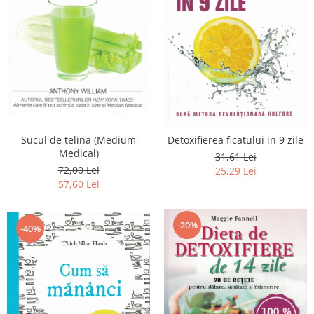
Sucul de telina (Medium
Detoxifierea ficatului in 9 zile
Medical)
31,61 Lei
72,00 Lei
25,29 Lei
57,60 Lei
-20%
-40%