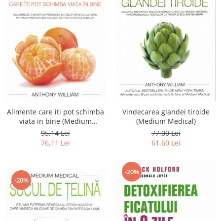
Vindecarea glandei tiroide
Alimente care iti pot schimba
(Medium Medical)
viata in bine (Medium
Medical)
77,00 Lei
95,14 Lei
61,60 Lei
76,11 Lei
-20%
-20%