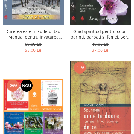
Istorie
Literatura
Psihologie
Sanatate
Durerea este in sufletul tau.
Ghid spiritual pentru copii,
Sociologie
Manual pentru invatarea
parinti, barbati si femei. Seria
Stiinta
limbajului stresurilor Seria
Invata sa te ierti. Luule Viilma
69,00 Lei
49,00 Lei
Invata sa te Ierti Luule Viilma
55,00 Lei
37,00 Lei
-11%
-29%
NOU