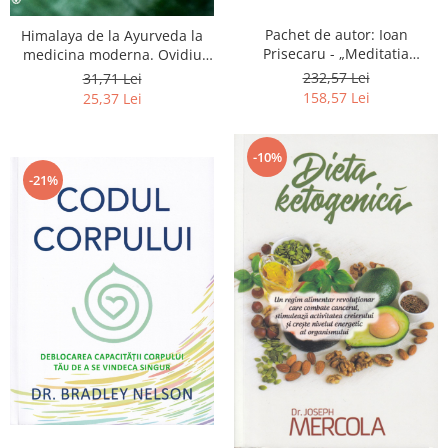
Pachet de autor: Ioan
Himalaya de la Ayurveda la
Prisecaru - „Meditatia
medicina moderna. Ovidiu
creativa” „Puterea
Bojor, Laura Miclaus
232,57 Lei
31,71 Lei
cunoasterii”, „Dansul
158,57 Lei
25,37 Lei
Energetic”, „Alimentatia
integrativa”, „Condimentarea
creativa”
-10%
-21%