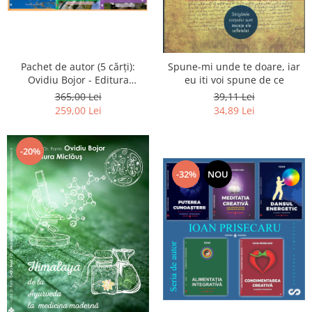
Pachet de autor (5 cărți):
Spune-mi unde te doare, iar
Ovidiu Bojor - Editura
eu iti voi spune de ce
Dharana
365,00 Lei
39,11 Lei
259,00 Lei
34,89 Lei
-20%
-32%
NOU