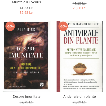
Muntele lui Venus
41,23 Lei
41,23 Lei
29,60 Lei
32,98 Lei
-20%
-20%
Despre imunitate
Antivirale din plante
52,75 Lei
73,89 Lei