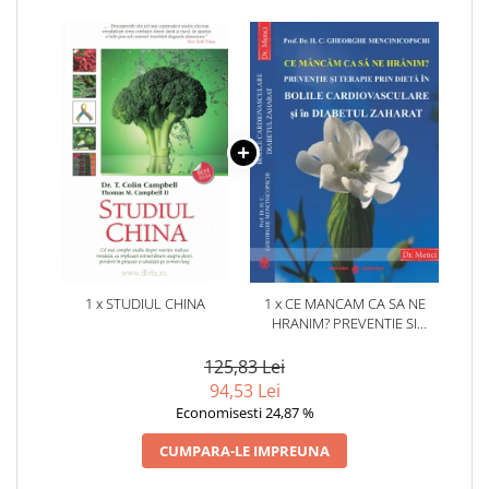
1 x STUDIUL CHINA
1 x CE MANCAM CA SA NE
HRANIM? PREVENTIE SI
TERAPIE PRIN DIETA IN BOLILE
CARDIOVASCULARE SI IN
125,83 Lei
DIABETUL ZAHARAT
94,53 Lei
Economisesti 24,87 %
CUMPARA-LE IMPREUNA