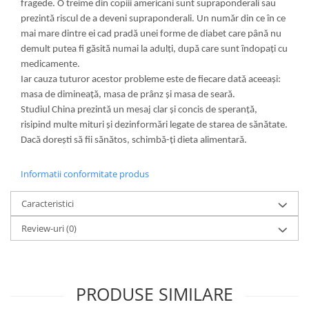
fragede. O treime din copiii americani sunt supraponderali sau
prezintă riscul de a deveni supraponderali. Un număr din ce în ce
mai mare dintre ei cad pradă unei forme de diabet care până nu
demult putea fi găsită numai la adulţi, după care sunt îndopaţi cu
medicamente.
Iar cauza tuturor acestor probleme este de fiecare dată aceeaşi:
masa de dimineaţă, masa de prânz şi masa de seară.
Studiul China prezintă un mesaj clar şi concis de speranţă,
risipind multe mituri şi dezinformări legate de starea de sănătate.
Dacă doreşti să fii sănătos, schimbă-ţi dieta alimentară.
Informatii conformitate produs
Caracteristici
Review-uri
(0)
PRODUSE SIMILARE