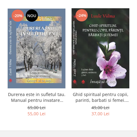
-24%
-20%
NOU
Durerea este in sufletul tau.
Ghid spiritual pentru copii,
Manual pentru invatarea
parinti, barbati si femei.
limbajului stresurilor Seria
Seria Invata sa te ierti.
69,00 Lei
49,00 Lei
Invata sa te Ierti Luule
Luule Viilma
55,00 Lei
37,00 Lei
Viilma