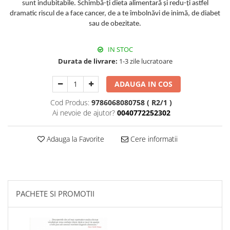
sunt indubitabile. Schimbă-ţi dieta alimentară şi redu-ţi astfel
dramatic riscul de a face cancer, de a te îmbolnăvi de inimă, de diabet
sau de obezitate.
IN STOC
Durata de livrare:
1-3 zile lucratoare
ADAUGA IN COS
Cod Produs:
9786068080758 ( R2/1 )
Ai nevoie de ajutor?
0040772252302
Adauga la Favorite
Cere informatii
PACHETE SI PROMOTII