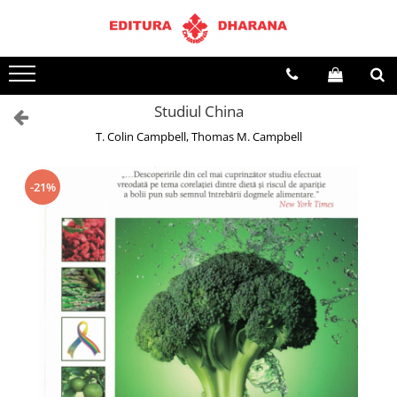
Toate Produsele
CARTI EDITURA DHARANA
Studiul China
OFERTE LA PACHET
T. Colin Campbell, Thomas M. Campbell
Carti cu AUTOGRAF
Terapii
Dietoterapie
-21%
Dezvoltare personala
Spiritualitate
Arta
AUDIOBOOK
Business, Economie
Carti pentru copii
Diverse
Filosofie