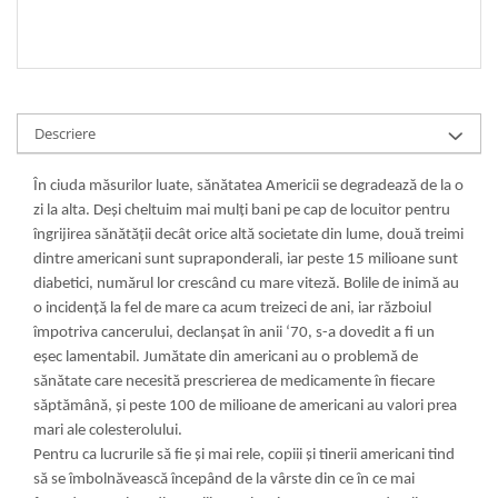
Descriere
În ciuda măsurilor luate, sănătatea Americii se degradează de la o
zi la alta. Deşi cheltuim mai mulţi bani pe cap de locuitor pentru
îngrijirea sănătăţii decât orice altă societate din lume, două treimi
dintre americani sunt supraponderali, iar peste 15 milioane sunt
diabetici, numărul lor crescând cu mare viteză. Bolile de inimă au
o incidenţă la fel de mare ca acum treizeci de ani, iar războiul
împotriva cancerului, declanşat în anii ‘70, s-a dovedit a fi un
eşec lamentabil. Jumătate din americani au o problemă de
sănătate care necesită prescrierea de medicamente în fiecare
săptămână, şi peste 100 de milioane de americani au valori prea
mari ale colesterolului.
Pentru ca lucrurile să fie şi mai rele, copiii şi tinerii americani tind
să se îmbolnăvească începând de la vârste din ce în ce mai