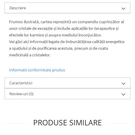
Descriere
Frumos ilustrată, cartea reprezintă un compendiu cuprinzător al
unor cristale de excepţie şi include aplicaţiile lor terapeutice şi
efectele lor karmice şi asupra mediului înconjurător.
Vei găsi aici informaţii legate de îmbunătăţirea calităţii energetice
a spaţiului şi de purificarea acestuia, precum şi de roata
medicinală a cristalelor.
Informatii conformitate produs
Caracteristici
Review-uri
(0)
PRODUSE SIMILARE