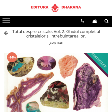
Toate Produsele
CARTI EDITURA DHARANA
Totul despre cristale. Vol. 2. Ghidul complet al
OFERTE LA PACHET
cristalelor si intrebuintarea lor.
Carti cu AUTOGRAF
Judy Hall
Terapii
Dietoterapie
-14%
Dezvoltare personala
Spiritualitate
Arta
AUDIOBOOK
Business, Economie
Carti pentru copii
Diverse
Filosofie