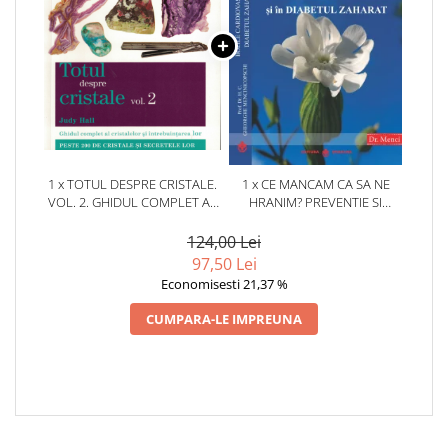
1 x TOTUL DESPRE CRISTALE.
1 x CE MANCAM CA SA NE
VOL. 2. GHIDUL COMPLET AL
HRANIM? PREVENTIE SI
CRISTALELOR SI
TERAPIE PRIN DIETA IN BOLILE
INTREBUINTAREA LOR.
CARDIOVASCULARE SI IN
124,00 Lei
DIABETUL ZAHARAT
97,50 Lei
Economisesti 21,37 %
CUMPARA-LE IMPREUNA