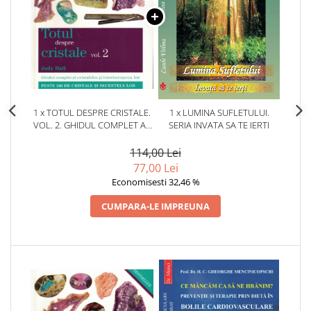
1 x TOTUL DESPRE CRISTALE.
1 x LUMINA SUFLETULUI.
VOL. 2. GHIDUL COMPLET AL
SERIA INVATA SA TE IERTI
CRISTALELOR SI
INTREBUINTAREA LOR.
114,00 Lei
77,00 Lei
Economisesti 32,46 %
CUMPARA-LE IMPREUNA