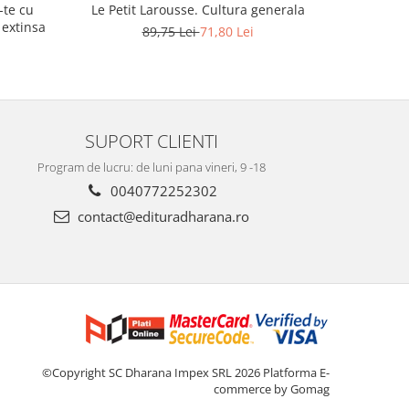
-te cu
Le Petit Larousse. Cultura generala
Fata de 
 extinsa
pla
89,75 Lei
71,80 Lei
SUPORT CLIENTI
Program de lucru: de luni pana vineri, 9 -18
0040772252302
contact@edituradharana.ro
©Copyright SC Dharana Impex SRL 2026
Platforma E-
commerce by Gomag