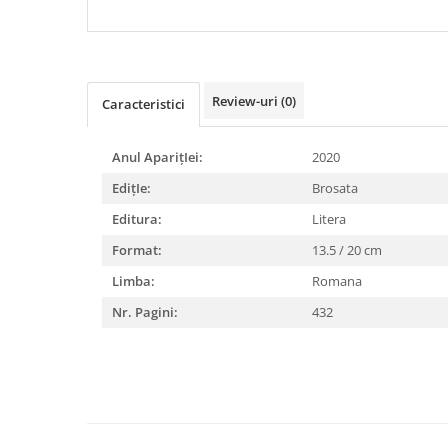
DIABETUL ZAHARAT
Review-uri
(0)
Caracteristici
Anul AparițIei:
2020
EdițIe:
Brosata
Editura:
Litera
Format:
13.5 / 20 cm
Limba:
Romana
Nr. Pagini:
432