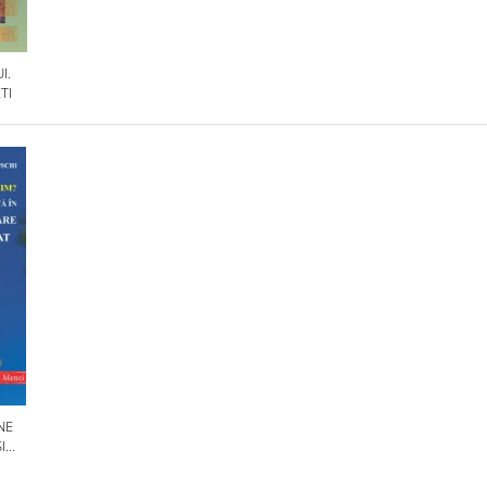
I.
TI
NE
I
OLILE
IN