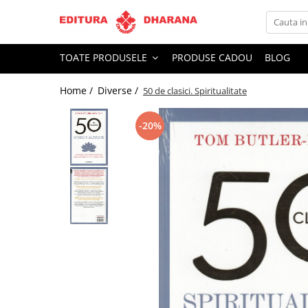
Toate Produsele
TOATE PRODUSELE
PRODUSE CADOU
BLOG
CARTI EDITURA DHARANA
Home /
Diverse /
50 de clasici. Spiritualitate
OFERTE LA PACHET
Carti cu AUTOGRAF
-20%
Terapii
Dietoterapie
Dezvoltare personala
Spiritualitate
Arta
AUDIOBOOK
Business, Economie
Carti pentru copii
Diverse
Filosofie