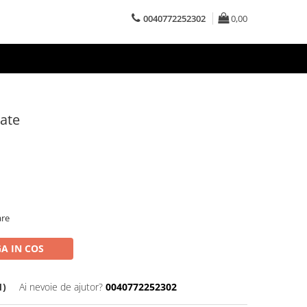
0040772252302
0,00
tate
are
A IN COS
1)
Ai nevoie de ajutor?
0040772252302