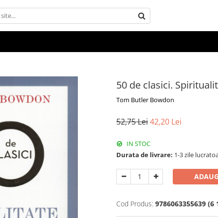
50 de clasici. Spirituali
Tom Butler Bowdon
52,75 Lei
42,20 Lei
IN STOC
Durata de livrare:
1-3 zile lucrato
ADAUG
Cod Produs:
9786063355639 (6 