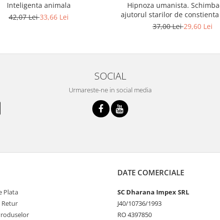
Inteligenta animala
Hipnoza umanista. Schimba
ajutorul starilor de constienta
42,07 Lei
33,66 Lei
37,00 Lei
29,60 Lei
SOCIAL
Urmareste-ne in social media
DATE COMERCIALE
 Plata
SC Dharana Impex SRL
e Retur
J40/10736/1993
Produselor
RO 4397850