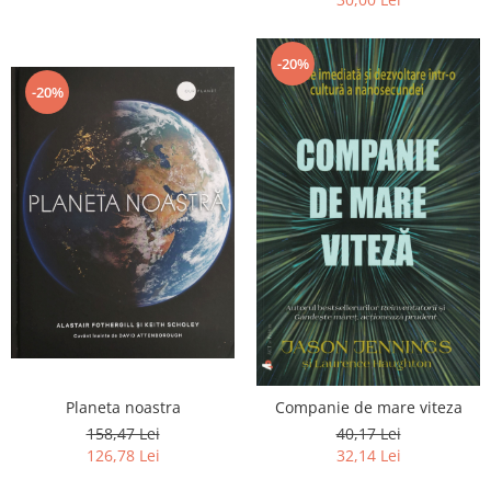
-20%
-20%
Planeta noastra
Companie de mare viteza
158,47 Lei
40,17 Lei
126,78 Lei
32,14 Lei