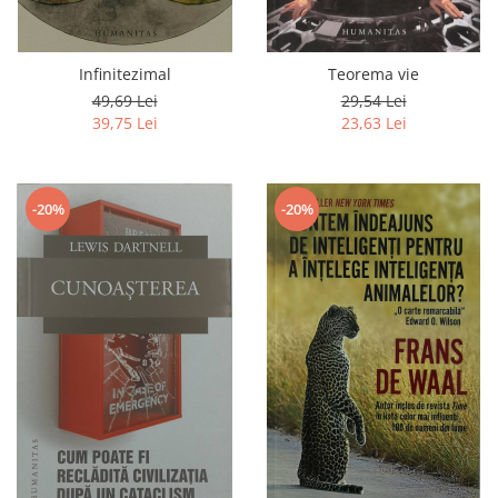
Infinitezimal
Teorema vie
49,69 Lei
29,54 Lei
39,75 Lei
23,63 Lei
-20%
-20%