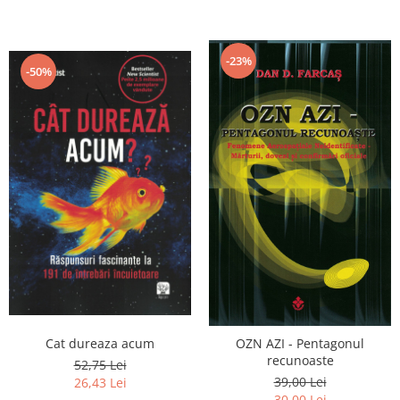
-23%
-50%
Cat dureaza acum
OZN AZI - Pentagonul
recunoaste
52,75 Lei
39,00 Lei
26,43 Lei
30,00 Lei