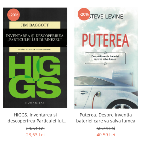
-20%
-20%
HIGGS. Inventarea si
Puterea. Despre inventia
descoperirea Particulei lui
bateriei care va salva lumea
Dumnezeu
29,54 Lei
50,74 Lei
23,63 Lei
40,59 Lei