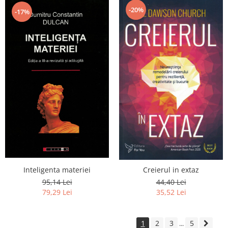
-20%
-17%
Inteligenta materiei
Creierul in extaz
95,14 Lei
44,40 Lei
79,29 Lei
35,52 Lei
1
2
3
5
...