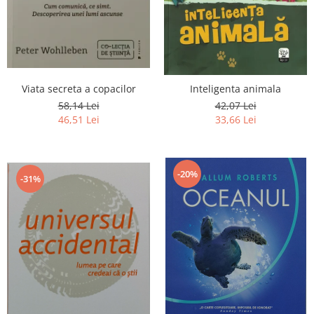
Istorie
Literatura
Psihologie
Sanatate
Sociologie
Viata secreta a copacilor
Inteligenta animala
Stiinta
58,14 Lei
42,07 Lei
46,51 Lei
33,66 Lei
-20%
-31%