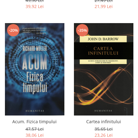
49,90 Lei
27,49 Lei
39,92 Lei
21,99 Lei
-20%
-35%
Acum. Fizica timpului
Cartea infinitului
47,57 Lei
35,65 Lei
38,06 Lei
23,26 Lei