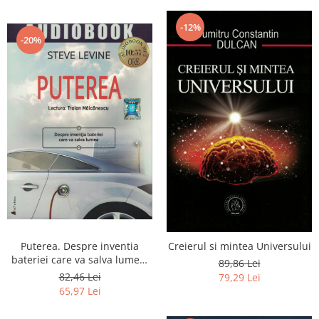
-12%
-20%
Puterea. Despre inventia
Creierul si mintea Universului
bateriei care va salva lumea.
89,86 Lei
AUDIOBOOK CD MP3
82,46 Lei
79,29 Lei
65,97 Lei