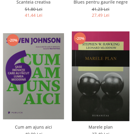
Scanteia creativa
Blues pentru gaurile negre
51,80 Lei
41,23 Lei
41,44 Lei
27,49 Lei
-20%
-20%
Cum am ajuns aici
Marele plan