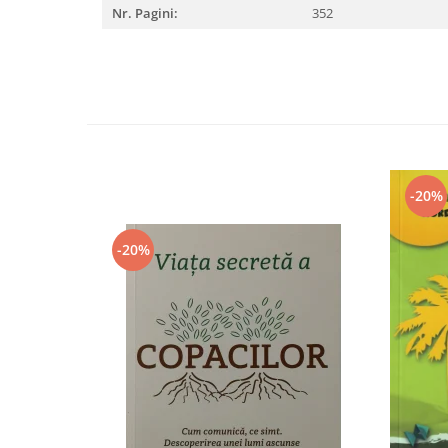
Nr. Pagini:
352
-20%
-20%