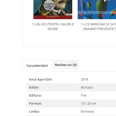
1 x BLUES PENTRU GAURILE
1 x CE MANCAM CA SA 
NEGRE
HRANIM? PREVENTIE S
TERAPIE PRIN DIETA IN B
CARDIOVASCULARE SI 
DIABETUL ZAHARAT
Review-uri
(0)
Caracteristici
Anul AparițIei:
2018
EdițIe:
Brosata
Editura:
Trei
Format:
13 / 20 cm
Limba:
Romana