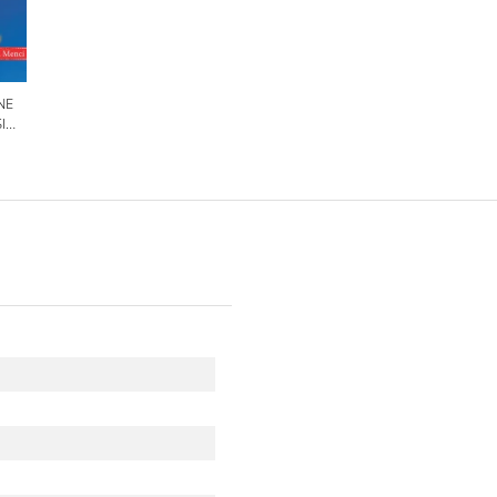
NE
I
OLILE
IN