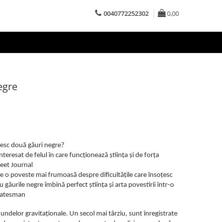
0040772252302
0,00
egre
nesc două găuri negre?
teresat de felul în care funcționează știința și de forța
reet Journal
ie o poveste mai frumoasă despre dificultățile care însoțesc
u găurile negre îmbină perfect știința și arta povestirii într-o
Statesman
 undelor gravitaționale. Un secol mai târziu, sunt înregistrate