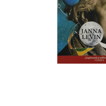
Istorie
Literatura
Psihologie
Sanatate
Sociologie
Stiinta