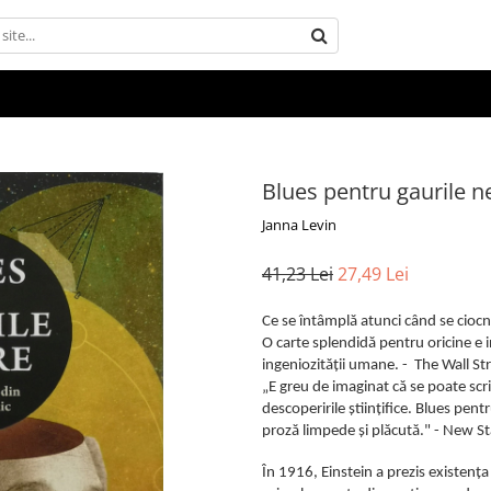
Blues pentru gaurile n
Janna Levin
41,23 Lei
27,49 Lei
Ce se întâmplă atunci când se cioc
O carte splendidă pentru oricine e in
ingeniozității umane. - The Wall St
„E greu de imaginat că se poate scr
descoperirile științifice. Blues pentr
proză limpede și plăcută." - New 
În 1916, Einstein a prezis existența