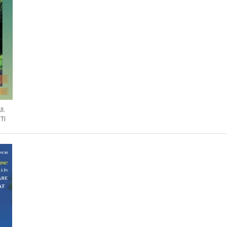
I.
TI