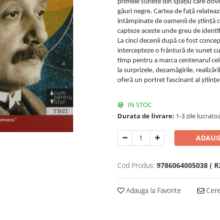
primele sunete din spațiu care dov
găuri negre. Cartea de față relatează
întâmpinate de oamenii de știință ca
capteze aceste unde greu de identif
La cinci decenii după ce fost conce
intercepteze o frântură de sunet cu 
timp pentru a marca centenarul cele
la surprizele, dezamăgirile, realizăr
oferă un portret fascinant al știin
IN STOC
Durata de livrare:
1-3 zile lucrato
ADAUG
Cod Produs:
9786064005038 ( R3
Adauga la Favorite
Cere 