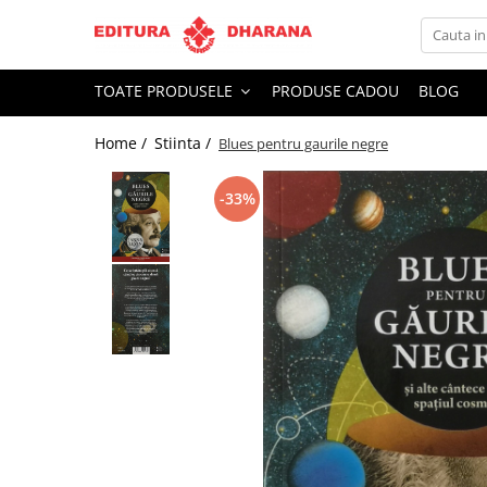
Toate Produsele
TOATE PRODUSELE
PRODUSE CADOU
BLOG
CARTI EDITURA DHARANA
Home /
Stiinta /
Blues pentru gaurile negre
OFERTE LA PACHET
Carti cu AUTOGRAF
-33%
Terapii
Dietoterapie
Dezvoltare personala
Spiritualitate
Arta
AUDIOBOOK
Business, Economie
Carti pentru copii
Diverse
Filosofie