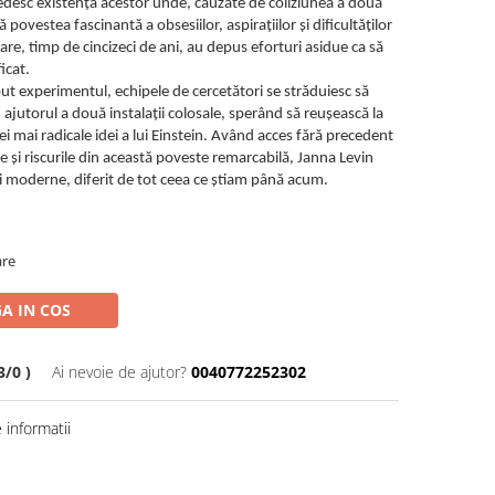
edesc existența acestor unde, cauzate de coliziunea a două
 povestea fascinantă a obsesiilor, aspirațiilor și dificultăților
re, timp de cincizeci de ani, au depus eforturi asidue ca să
icat.
put experimentul, echipele de cercetători se străduiesc să
ajutorul a două instalații colosale, sperând să reușească la
i mai radicale idei a lui Einstein. Având acces fără precedent
ile și riscurile din această poveste remarcabilă, Janna Levin
ței moderne, diferit de tot ceea ce știam până acum.
are
A IN COS
/0 )
Ai nevoie de ajutor?
0040772252302
informatii