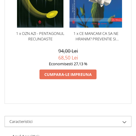
1 x OZN AZI - PENTAGONUL
1 x CE MANCAM CA SA NE
RECUNOASTE
HRANIM? PREVENTIE SI
TERAPIE PRIN DIETA IN BOLILE
CARDIOVASCULARE SI IN
94,00 Lei
DIABETUL ZAHARAT
68,50 Lei
Economisesti 27,13 %
CUMPARA-LE IMPREUNA
Caracteristici