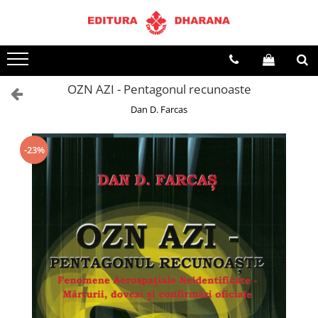
Terapii
Dietoterapie
OZN AZI - Pentagonul recunoaste
Dan D. Farcas
-23%