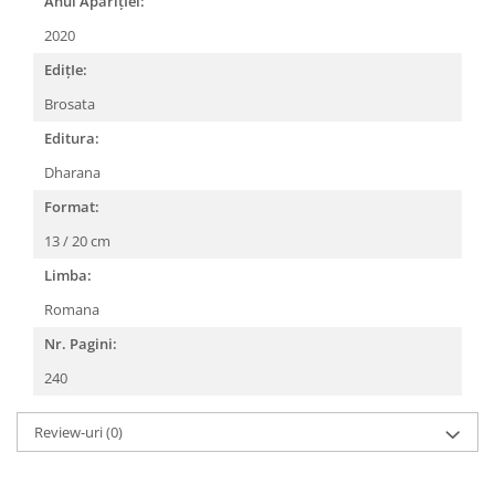
Anul AparițIei:
2020
EdițIe:
Brosata
Editura:
Dharana
Format:
13 / 20 cm
Limba:
Romana
Nr. Pagini:
240
Review-uri
(0)