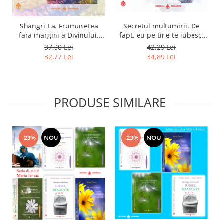
Shangri-La. Frumusetea
Secretul multumirii. De
fara margini a Divinului.
fapt, eu pe tine te iubesc.
Calea catre fericire
Adonai Elohim Shemaiya.
37,00 Lei
42,29 Lei
32,77 Lei
34,89 Lei
PRODUSE SIMILARE
-23%
NOU
-23%
NOU