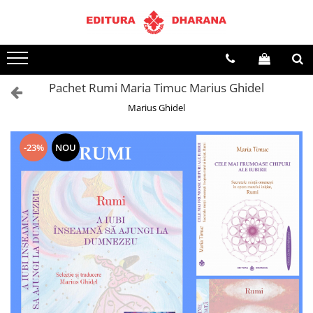
Toate Produsele
CARTI EDITURA DHARANA
Pachet Rumi Maria Timuc Marius Ghidel
OFERTE LA PACHET
Marius Ghidel
Carti cu AUTOGRAF
Terapii
Dietoterapie
-23%
NOU
Dezvoltare personala
Spiritualitate
Arta
AUDIOBOOK
Business, Economie
Carti pentru copii
Diverse
Filosofie