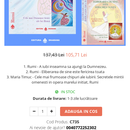
Istorie
Literatura
Psihologie
Sanatate
Sociologie
Stiinta
137,43 Lei
105,71 Lei
1. Rumi - A iubi inseamna sa ajungi la Dumnezeu.
2. Rumi - Eliberarea de sine este fericirea toata
3. Maria Timuc - Cele mai frumoase chipuri ale iubirii. Secretele mintii
omenesti in opera marelui initiat, Rumi
IN STOC
Durata de livrare:
1-3 zile lucrătoare
ADAUGA IN COS
Cod Produs:
C735
Ai nevoie de ajutor?
0040772252302