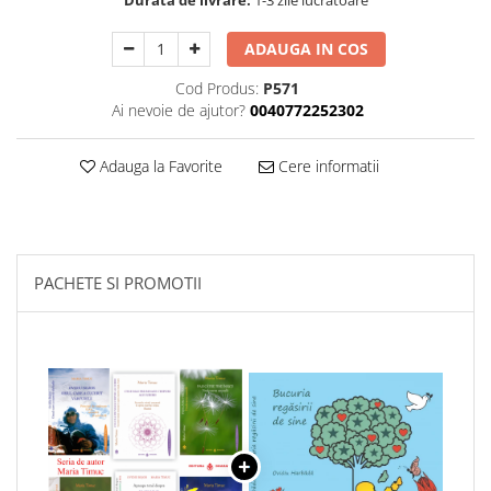
Durata de livrare:
1-3 zile lucrătoare
ADAUGA IN COS
Cod Produs:
P571
Ai nevoie de ajutor?
0040772252302
Adauga la Favorite
Cere informatii
PACHETE SI PROMOTII