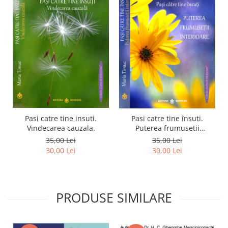
Pasi catre tine insuti.
Pasi catre tine însuti.
Vindecarea cauzala.
Puterea frumusetii
interioare
35,00 Lei
35,00 Lei
30,00 Lei
30,00 Lei
PRODUSE SIMILARE