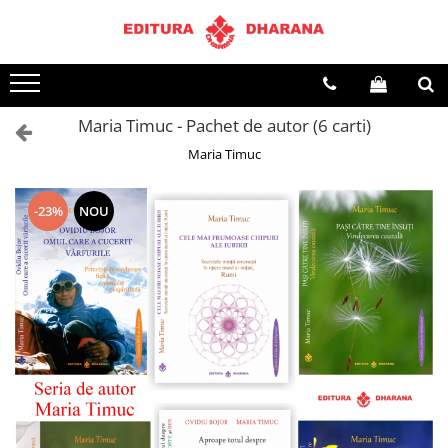
Terapii
Dietoterapie
Maria Timuc - Pachet de autor (6 carti)
Maria Timuc
-23%
NOU