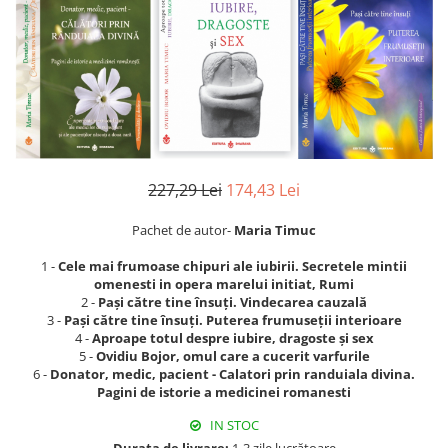
227,29 Lei
174,43 Lei
Pachet de autor-
Maria Timuc
1 -
Cele mai frumoase chipuri ale iubirii. Secretele mintii
omenesti in opera marelui initiat, Rumi
2 -
Pași către tine însuți. Vindecarea cauzală
3 -
Pași către tine însuți. Puterea frumuseții interioare
4 -
Aproape totul despre iubire, dragoste și sex
5 -
Ovidiu Bojor, omul care a cucerit varfurile
6 -
Donator, medic, pacient - Calatori prin randuiala divina.
Pagini de istorie a medicinei romanesti
IN STOC