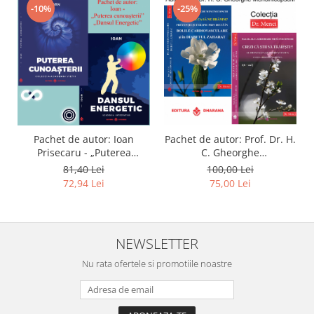
-10%
-25%
Pachet de autor: Ioan
Pachet de autor: Prof. Dr. H.
Prisecaru - „Puterea
C. Gheorghe
cunoasterii” si „Dansul
Mencinicopschi
81,40 Lei
100,00 Lei
Energetic”
72,94 Lei
75,00 Lei
NEWSLETTER
Nu rata ofertele si promotiile noastre