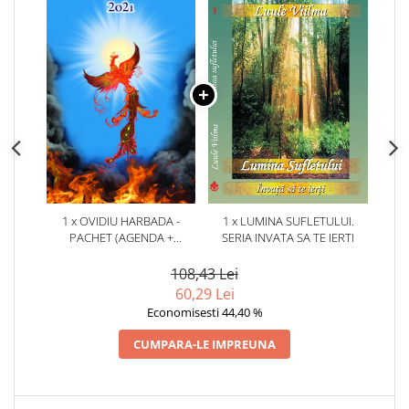
1 x OVIDIU HARBADA -
1 x LUMINA SUFLETULUI.
PACHET (AGENDA +
SERIA INVATA SA TE IERTI
CALENDAR) SPIRITUAL 2021
108,43 Lei
60,29 Lei
Economisesti 44,40 %
CUMPARA-LE IMPREUNA