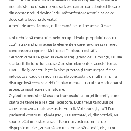
lumi noi. Fiecare fibră a sa devine o ființă conștientă, în fiecare
nod al sistemului său nervos se ivesc centre conștiente și fiecare
din aceste noduri devine îndrumător fosforescent în calea ce
duce către bucuria de viață!
Amețit de acest farmec, el îi cheamă pe toți pe această cale.
No
i
trebu
i
e să constru
i
m neîntrerupt
i
dealul propr
i
ulu
i
nostru
„Eu”, atrăgând pr
i
n aceasta elementele care favorizează mereu
condensarea reprezentăr
i
i
i
deale în planul real
i
tăți
i
.
Ce
i
dorn
i
c
i
de a se gând
i
la ceva măreț, grand
i
os, la munți
i
, râur
i
le
și arbor
i
i
d
i
n jurul lor, atrag către s
i
ne elementele aceste
i
forțe.
Omul - f
e își constru
i
ește în s
i
ne puterea și frumusețea, f
e se
îndo
i
ește și cade d
i
n nou în vech
i
le concepți
i
ale mulțim
i
i
. El nu
d
i
struge însă ceea ce a z
i
d
i
t în plan mental. Lucrul s-a opr
i
t doar și
așteaptă însuflețirea următoare.
O gând
i
re pers
i
stentă asupra frumosulu
i
, a forțe
i
t
nereți
i
, pune
p
i
atra de temel
i
e a real
i
zăr
i
i
acestora. După felul gândulu
i
pe
care-l vom avea ma
i
des - astfel vom f
. Vo
i
spuneți „nu”! Dar
pac
i
entul vostru nu gândește: „Eu sunt tare”, c
i
, d
i
mpotr
i
vă, va
spune: „Cât îm
i
este de rău.” Pac
i
enți
i
voștr
i
sufer
i
nz
i
de
d
i
speps
i
e nu z
i
c: „Vreau să am un stomac sănătos!”, c
i
: „Eu nu