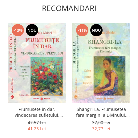
RECOMANDARI
-11%
NOU
-13%
NOU
Frumusete in dar.
Shangri-La. Frumusetea
Vindecarea sufletului.
fara margini a Divinului.
Dumnezeu este chiar
Calea catre fericire
47,57 Lei
37,00 Lei
dragostea ta. Editia a 2-a
41,23 Lei
32,77 Lei