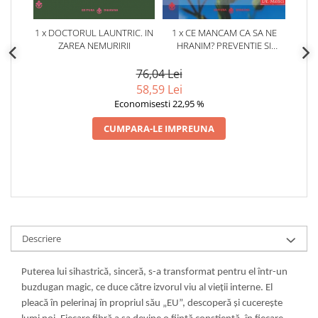
1 x DOCTORUL LAUNTRIC. IN
1 x CE MANCAM CA SA NE
ZAREA NEMURIRII
HRANIM? PREVENTIE SI
TERAPIE PRIN DIETA IN BOLILE
CARDIOVASCULARE SI IN
76,04 Lei
DIABETUL ZAHARAT
58,59 Lei
Economisesti 22,95 %
CUMPARA-LE IMPREUNA
Descriere
Puterea lui sihastrică, sinceră, s-a transformat pentru el într-un
buzdugan magic, ce duce către izvorul viu al vieții interne. El
pleacă în pelerinaj în propriul său „EU”, descoperă și cucerește