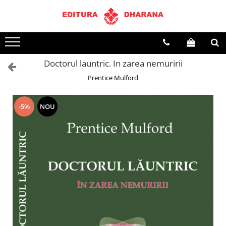
Terapii
Dietoterapie
Doctorul launtric. In zarea nemuririi
Prentice Mulford
-5%
NOU