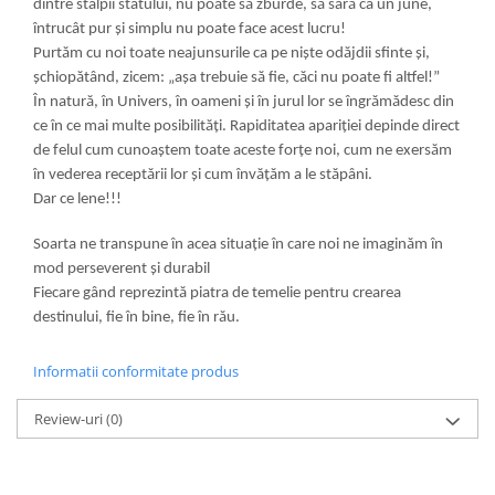
d
i
ntre stâlp
i
i
statulu
i
, nu poate să zburde, să sară ca un june,
întrucât pur și s
i
mplu nu poate face acest lucru!
Purtăm cu noi toate neajunsurile ca pe niște odăjdii sfinte și,
șchiopătând, zicem: „așa trebuie să fie, căci nu poate fi altfel!”
În natură, în Un
i
vers, în oamen
i
și în jurul lor se îngrămădesc d
i
n
ce în ce ma
i
multe pos
i
b
i
l
i
tăți. Rap
i
d
i
tatea apariție
i
dep
i
nde d
i
rect
de felul cum cunoaștem toate aceste forțe no
i
, cum ne exersăm
în vederea receptăr
i
i
lor și cum învățăm a le stăpân
i
.
Dar ce lene!!!
Soarta ne transpune în acea situație în care noi ne imaginăm în
mod perseverent și durabil
Fiecare gând reprezintă piatra de temelie pentru crearea
destinului, fie în bine, fie în rău.
Informatii conformitate produs
Review-uri
(0)