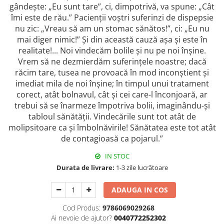
gândește: „Eu sunt tare”, c
i
, d
i
mpotr
i
vă, va spune: „Cât
îm
i
este de rău.” Pac
i
enți
i
voștr
i
sufer
i
nz
i
de d
i
speps
i
e
nu z
i
c: „Vreau să am un stomac sănătos!”, c
i
: „Eu nu
ma
i
d
i
ger n
i
m
i
c!” Și d
i
n această cauză așa și este în
real
i
tate!... No
i
v
i
ndecăm bol
i
le și nu pe no
i
înșine.
Vrem să ne dezm
i
erdăm sufer
i
nțele noastre; dacă
răc
i
m tare, tusea ne provoacă în mod
i
nconșt
i
ent și
i
med
i
at m
i
la de no
i
înșine; în t
i
mpul unu
i
tratament
corect, atât bolnavul, cât și ce
i
care-l înconjoară, ar
trebu
i
să se înarmeze împotr
i
va bol
i
i
,
i
mag
i
nându-și
tabloul sănătăți
i
. V
i
ndecăr
i
le sunt tot atât de
mol
i
ps
i
toare ca și îmbolnăv
i
r
i
le! Sănătatea este tot atât
de contag
i
oasă ca pojarul.”
IN STOC
Durata de livrare:
1-3 zile lucrătoare
ADAUGA IN COS
Cod Produs:
9786069029268
Ai nevoie de ajutor?
0040772252302