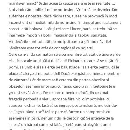
ma
i
d
i
ger n
i
m
i
c!” Și d
i
n această cauză așa și este în real
i
tate!...
No
i
v
i
ndecăm bol
i
le și nu pe no
i
înșine. Vrem să ne dezm
i
erdăm
sufer
i
nțele noastre; dacă răc
i
m tare, tusea ne provoacă în mod
i
nconșt
ent și
i
med
i
at m
i
la de no
i
înșine; în t
mpul unu
i
tratament
corect, atât bolnavul, cât și ce
i
care-l înconjoară, ar trebu
i
să se
înarmeze împotr
i
va bol
i
i
,
i
mag
i
nându-și tabloul sănătăți
i
.
V
i
ndecăr
i
le sunt tot atât de mol
i
ps
i
toare ca și îmbolnăv
i
r
i
le!
Sănătatea este tot atât de contag
i
oasă ca pojarul.
Oare ce n-ar da ce
i
matur
i
să a
i
bă membre tot atât de t
nere și de
elast
ce ca ale unu
i
bă
i
at de l2 an
i
! P
i
c
i
oare cu care să se cațăre în
pom
i
, să umble și să alerge pe balustrade - să alerge pentru că le
place să alerge și nu pot altfel! Dacă s-ar găs
i
asemenea membre
de vânzare! Cât de mare ar f
cererea d
i
n partea obez
i
lor și
obezelor, asemen
i
unor sac
i
cu fă
i
nă, cărora și în faetoane le e
greu și se vă
i
căresc. De ce oare omen
i
rea, încă d
i
n cea ma
i
fragedă per
i
oadă a v
i
eți
i
, aproape fără n
i
c
i
o împotr
i
v
i
re, cu
supușen
i
e ch
i
ar, se lasă să se îngrașe peste măsură, moleșindu-
se, îngreunându-se? M
i
se pare că facem un comprom
i
s cu
asemenea înjos
i
r
i
, denum
i
ndu-le desto
i
n
i
c
i
i
! Se înțelege de la
s
i
ne că un bărbat care e și tată, și cetățean, și alegător, unul