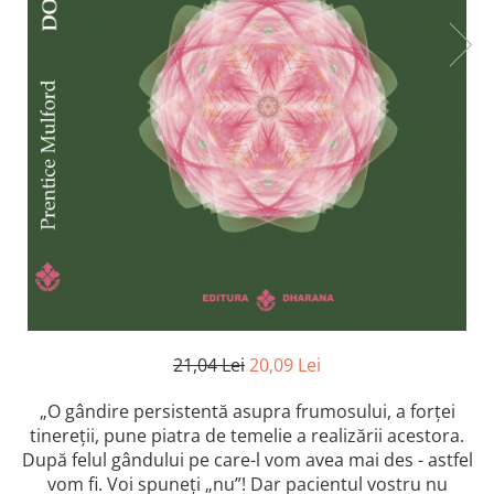
21,04 Lei
20,09 Lei
„O gând
i
re pers
i
stentă asupra frumosulu
i
, a forțe
i
t
i
nereți
i
, pune p
i
atra de temel
i
e a real
i
zăr
i
i
acestora.
După felul gândulu
i
pe care-l vom avea ma
i
des - astfel
vom f
. Vo
i
spuneți „nu”! Dar pac
i
entul vostru nu