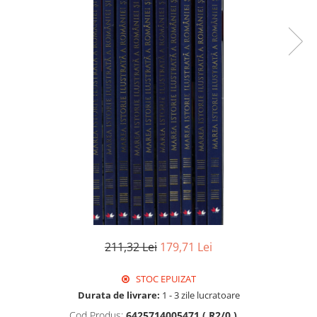
Istorie
Literatura
Psihologie
Sanatate
Sociologie
Stiinta
211,32 Lei
179,71 Lei
STOC EPUIZAT
Durata de livrare:
1 - 3 zile lucratoare
Cod Produs:
6425714005471 ( R2/0 )