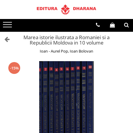
Toate Produsele
CARTI EDITURA DHARANA
Marea istorie ilustrata a Romaniei si a
OFERTE LA PACHET
Republicii Moldova in 10 volume
Carti cu AUTOGRAF
Ioan - Aurel Pop, Ioan Bolovan
Terapii
Dietoterapie
-15%
Dezvoltare personala
Spiritualitate
Arta
AUDIOBOOK
Business, Economie
Carti pentru copii
Diverse
Filosofie