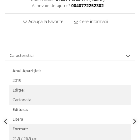
Ai nevoie de ajutor?
0040772252302
Adauga la Favorite
Cere informatii
Caracteristici
Anul AparițIei:
2019
EdițIe:
Cartonata
Editura:
Litera
Format:
21,5 / 26,5 cm