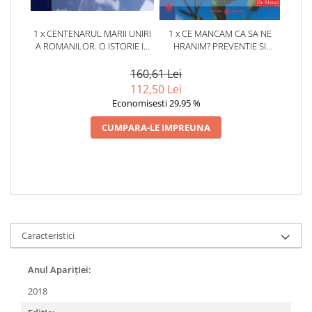
1 x CENTENARUL MARII UNIRI
1 x CE MANCAM CA SA NE
A ROMANILOR. O ISTORIE IN
HRANIM? PREVENTIE SI
IMAGINI.
TERAPIE PRIN DIETA IN BOLILE
CARDIOVASCULARE SI IN
160,61 Lei
DIABETUL ZAHARAT
112,50 Lei
Economisesti 29,95 %
CUMPARA-LE IMPREUNA
Caracteristici
Anul AparițIei:
2018