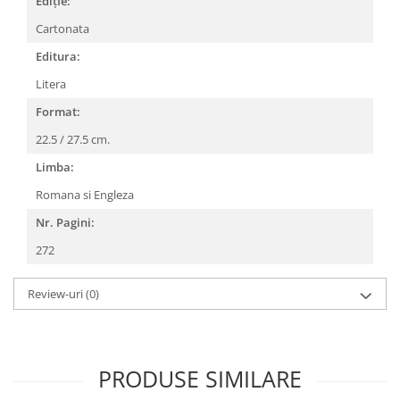
EdițIe:
Cartonata
Editura:
Litera
Format:
22.5 / 27.5 cm.
Limba:
Romana si Engleza
Nr. Pagini:
272
Review-uri
(0)
PRODUSE SIMILARE