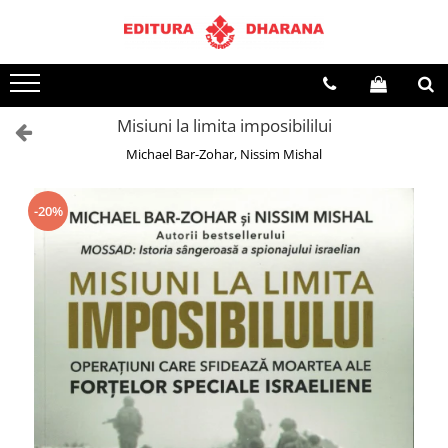
Toate Produsele
CARTI EDITURA DHARANA
Misiuni la limita imposibililui
OFERTE LA PACHET
Michael Bar-Zohar, Nissim Mishal
Carti cu AUTOGRAF
Terapii
Dietoterapie
-20%
Dezvoltare personala
Spiritualitate
Arta
AUDIOBOOK
Business, Economie
Carti pentru copii
Diverse
Filosofie