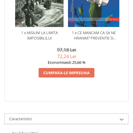
1 x MISIUNI LA LIMITA
1 x CE MANCAM CA SA NE
IMPOSIBILILUI
HRANIM? PREVENTIE SI
TERAPIE PRIN DIETA IN BOLILE
CARDIOVASCULARE SI IN
97,18 Lei
DIABETUL ZAHARAT
72,24 Lei
Economisesti 25,66 %
CUMPARA-LE IMPREUNA
Caracteristici