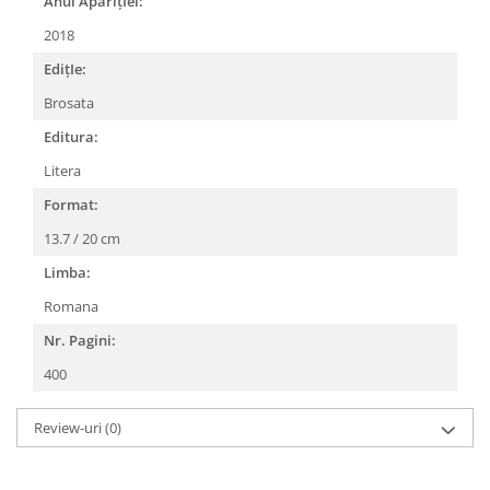
Anul AparițIei:
2018
EdițIe:
Brosata
Editura:
Litera
Format:
13.7 / 20 cm
Limba:
Romana
Nr. Pagini:
400
Review-uri
(0)