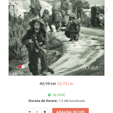
Istorie
Literatura
Psihologie
Sanatate
Sociologie
Stiinta
42,18 Lei
33,74 Lei
IN STOC
Durata de livrare:
1-3 zile lucratoare
ADAUGA IN COS