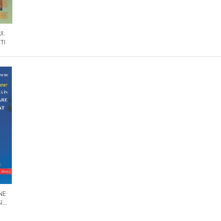
I.
TI
NE
I
OLILE
IN