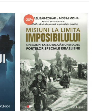
-20%
-30%