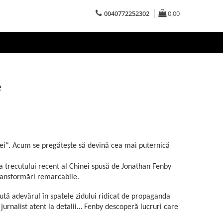
0040772252302
0,00
e
iei“. Acum se pregătește să devină cea mai puternică
a trecutului recent al Chinei spusă de Jonathan Fenby
 transformări remarcabile.
ută adevărul în spatele zidului ridicat de propaganda
 jurnalist atent la detalii… Fenby descoperă lucruri care