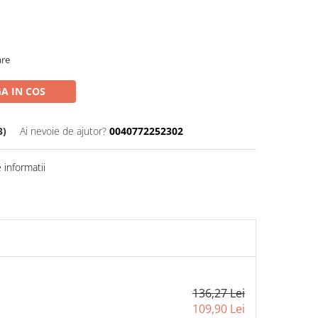
are
A IN COS
3)
Ai nevoie de ajutor?
0040772252302
informatii
136,27 Lei
109,90 Lei