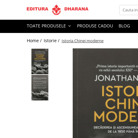
Toate Produsele
TOATE PRODUSELE
PRODUSE CADOU
BLOG
CARTI EDITURA DHARANA
Home /
Istorie /
Istoria Chinei moderne
OFERTE LA PACHET
Carti cu AUTOGRAF
Terapii
Dietoterapie
Dezvoltare personala
Spiritualitate
Arta
AUDIOBOOK
Business, Economie
Carti pentru copii
Diverse
Filosofie