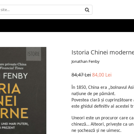
Istoria Chinei modern
Jonathan Fenby
84,47 Lei
84,00 Lei
În 1850, China era „bolnavul As
națiune de pe pământ.
Povestea clară și cuprinzătoare 
este ghidul definitiv al acestei
Uneori este un procuror care ca
chineză… Alteori, priveşte ca un
ne şochează şi ne uimesc.