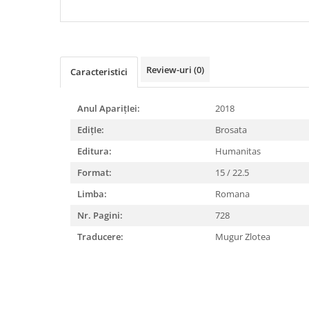
DIABETUL ZAHARAT
Review-uri
(0)
Caracteristici
Anul AparițIei:
2018
EdițIe:
Brosata
Editura:
Humanitas
Format:
15 / 22.5
Limba:
Romana
Nr. Pagini:
728
Traducere:
Mugur Zlotea