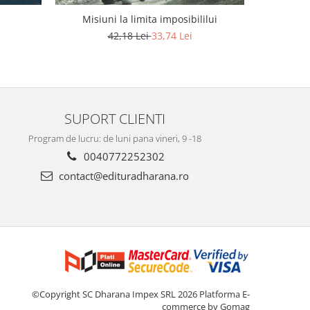
Misiuni la limita imposibililui
Centenaru
42,18 Lei
33,74 Lei
SUPORT CLIENTI
Program de lucru: de luni pana vineri, 9 -18
0040772252302
contact@edituradharana.ro
©Copyright SC Dharana Impex SRL 2026
Platforma E-
commerce by Gomag