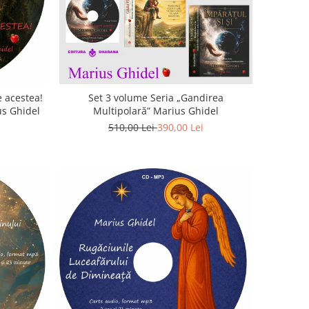
 acestea!
Set 3 volume Seria „Gandirea
us Ghidel
Multipolară” Marius Ghidel
510,00 Lei
390,00 Lei