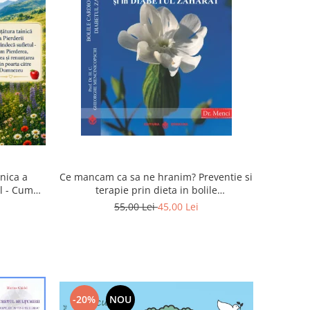
inica a
Ce mancam ca sa ne hranim? Preventie si
ul - Cum
terapie prin dieta in bolile
rea devin
cardiovasculare si in diabetul zaharat
55,00 Lei
45,00 Lei
u
-20%
NOU