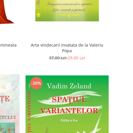
Dimineata
Arta vindecarii invatata de la Valeriu
Popa
37,00 Lei
29,00 Lei
-20%