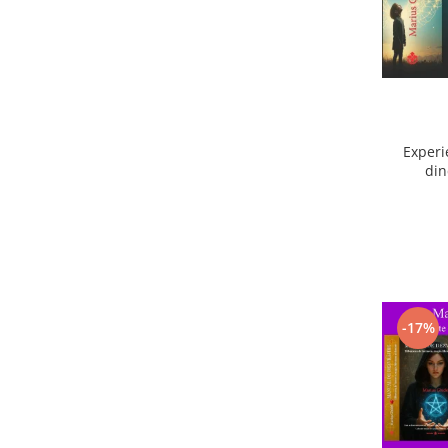
Experi
din
ext
-17%