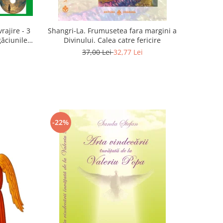
rajire - 3
Shangri-La. Frumusetea fara margini a
găciunile
Divinului. Calea catre fericire
 Marius
37,00 Lei
32,77 Lei
-22%