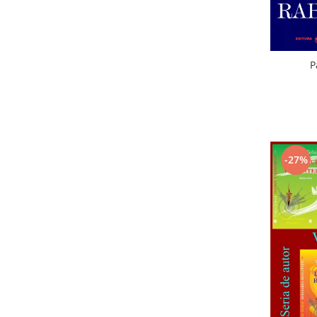
P
-27%