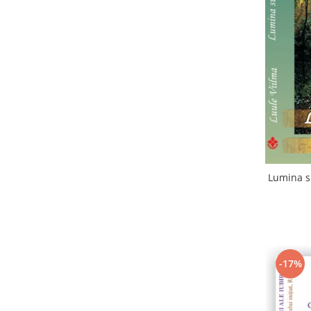
Lumina su
-17%