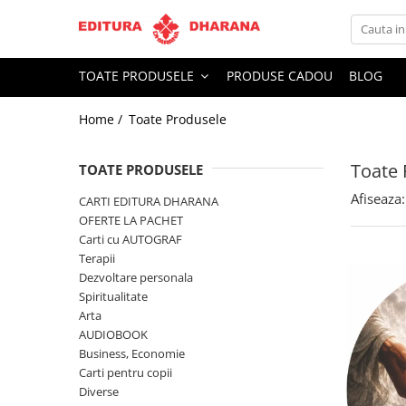
Toate Produsele
TOATE PRODUSELE
PRODUSE CADOU
BLOG
CARTI EDITURA DHARANA
Home /
Toate Produsele
OFERTE LA PACHET
Carti cu AUTOGRAF
Toate 
Terapii
TOATE PRODUSELE
Dietoterapie
Afiseaza:
CARTI EDITURA DHARANA
Dezvoltare personala
OFERTE LA PACHET
Carti cu AUTOGRAF
Spiritualitate
Terapii
Arta
Dezvoltare personala
AUDIOBOOK
Spiritualitate
Business, Economie
Arta
AUDIOBOOK
Carti pentru copii
Business, Economie
Diverse
Carti pentru copii
Filosofie
Diverse