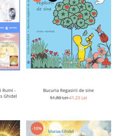
Bucuria Regasirii de sine
i Rumi -
us Ghidel
51,80 Lei
41,23 Lei
-10%