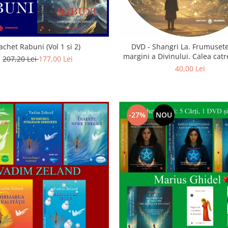
achet Rabuni (Vol 1 si 2)
DVD - Shangri La. Frumusete
margini a Divinului. Calea catre
207,20 Lei
177,00 Lei
40,00 Lei
-27%
NOU