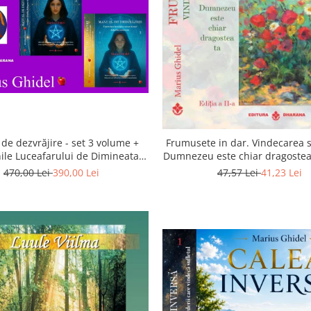
de dezvrăjire - set 3 volume +
Frumusete in dar. Vindecarea s
ile Luceafarului de Dimineata -
Dumnezeu este chiar dragostea 
Gratuit)
a 2-a
470,00 Lei
390,00 Lei
47,57 Lei
41,23 Lei