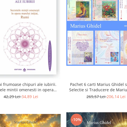
i frumoase chipuri ale iubirii.
Pachet 6 carti Marius Ghidel s
ele mintii omenesti in opera
Selectie si Traducere de Mari
marelui initiat, Rumi
42,29 Lei
34,89 Lei
269,57 Lei
206,14 Lei
-10%