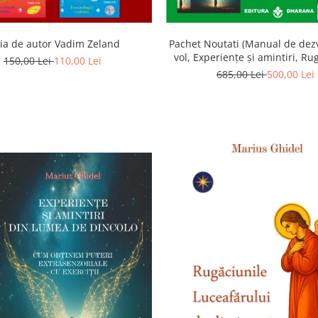
ia de autor Vadim Zeland
Pachet Noutati (Manual de dezv
vol, Experiențe și amintiri, Ru
150,00 Lei
110,00 Lei
Luceafarului de dimineata) -
685,00 Lei
500,00 Lei
Ghidel