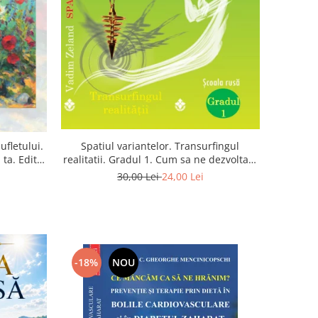
Spatiul variantelor. Transurfingul
ufletului.
realitatii. Gradul 1. Cum sa ne dezvoltam
ta. Editia
intuitia si sa ne alegem soarta
30,00 Lei
24,00 Lei
-18%
NOU