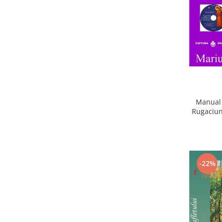
Manual 
Rugaciun
-22%