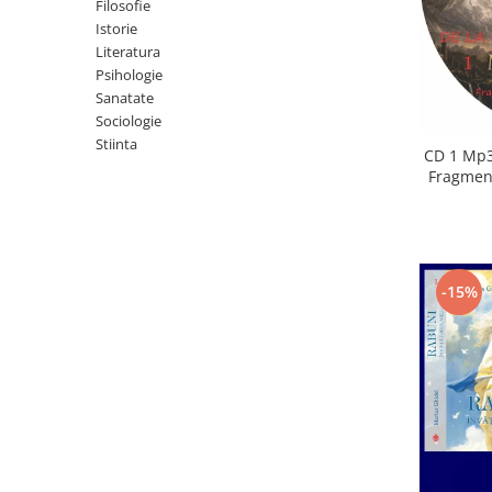
Istorie
Filosofie
Istorie
Literatura
Literatura
Psihologie
Psihologie
Sanatate
Sanatate
Sociologie
Sociologie
Stiinta
Stiinta
CD 1 Mp3
Fragment
-15%