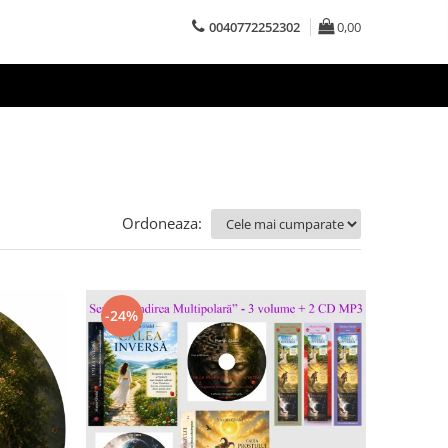
0040772252302
0,00
Ordoneaza:
-24%