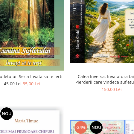
Calea Inversa. Invatatura ta
fletului. Seria Invata sa te ierti
Pierderii care vindeca suflet
45,00 Lei
35,00 Lei
Pierderea, durerea si renunta
150,00 Lei
poarta catre Dumneze
NOU
-24%
NOU