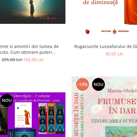
ente si amintiri din lumea de
Rugaciunile Luceafarului de 
colo. Cum obtinem puteri
30,00 Lei
rasenzoriale - cu exercitii
205,00 Lei
165,00 Lei
-13%
NOU
NOU