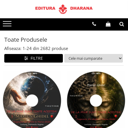
Terapii
Dietoterapie
Toate Produsele
Afiseaza:
1-
24
din
2682
produse
FILTRE