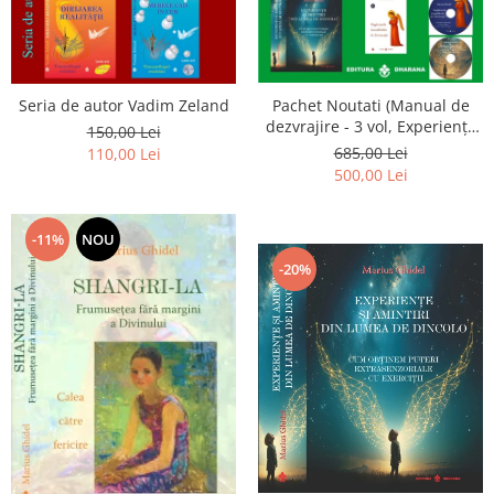
Seria de autor Vadim Zeland
Pachet Noutati (Manual de
dezvrajire - 3 vol, Experiențe
150,00 Lei
și amintiri, Rugăciunile
685,00 Lei
110,00 Lei
Luceafarului de dimineata) -
500,00 Lei
Marius Ghidel
-11%
NOU
-20%