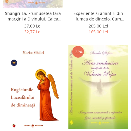
Shangri-La. Frumusetea fara
Experiente si amintiri din
margini a Divinului. Calea
lumea de dincolo. Cum
catre fericire
obtinem puteri
37,00 Lei
205,00 Lei
extrasenzoriale - cu exercitii
32,77 Lei
165,00 Lei
-22%