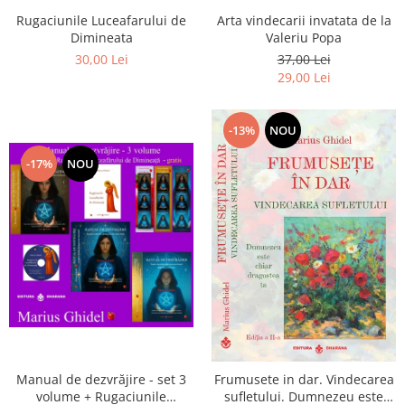
Arta vindecarii invatata de la
Rugaciunile Luceafarului de
Valeriu Popa
Dimineata
37,00 Lei
30,00 Lei
29,00 Lei
-13%
NOU
-17%
NOU
Manual de dezvrăjire - set 3
Frumusete in dar. Vindecarea
volume + Rugaciunile
sufletului. Dumnezeu este