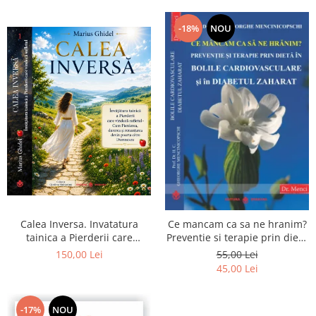
-18%
NOU
Calea Inversa. Invatatura
Ce mancam ca sa ne hranim?
tainica a Pierderii care
Preventie si terapie prin dieta
vindeca sufletul - Cum
in bolile cardiovasculare si in
150,00 Lei
55,00 Lei
Pierderea, durerea si
diabetul zaharat
45,00 Lei
renuntarea devin poarta catre
Dumnezeu
-17%
NOU