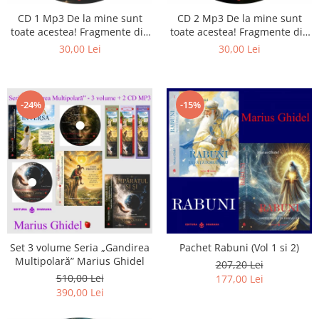
CD 1 Mp3 De la mine sunt
CD 2 Mp3 De la mine sunt
toate acestea! Fragmente din
toate acestea! Fragmente din
cărțile lui Marius Ghidel
cărțile lui Marius Ghidel
30,00 Lei
30,00 Lei
-24%
-15%
Set 3 volume Seria „Gandirea
Pachet Rabuni (Vol 1 si 2)
Multipolară” Marius Ghidel
207,20 Lei
510,00 Lei
177,00 Lei
390,00 Lei