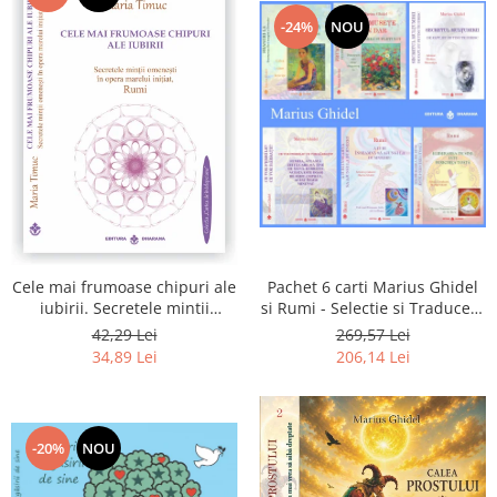
-24%
NOU
Pachet 6 carti Marius Ghidel
Cele mai frumoase chipuri ale
si Rumi - Selectie si Traducere
iubirii. Secretele mintii
de Marius Ghidel
omenesti in opera marelui
269,57 Lei
42,29 Lei
initiat, Rumi
206,14 Lei
34,89 Lei
-20%
NOU