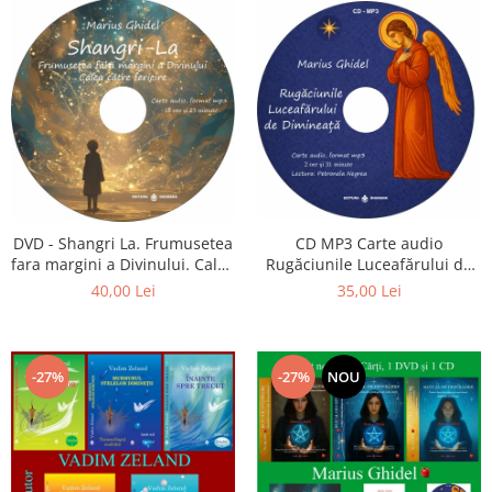
CD MP3 Carte audio
DVD - Shangri La. Frumusetea
Rugăciunile Luceafărului de
fara margini a Divinului. Calea
dimineață
catre fericire
35,00 Lei
40,00 Lei
-27%
-27%
NOU