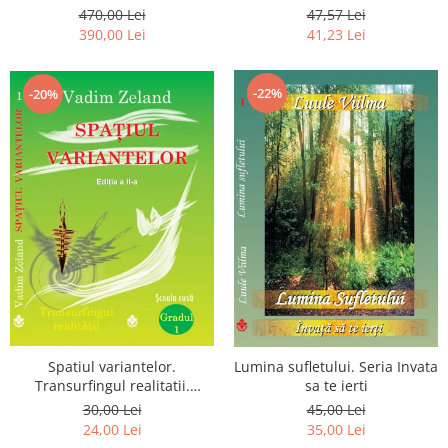
Luceafarului de Dimineata -
chiar dragostea ta. Editia a 2-
470,00 Lei
47,57 Lei
Gratuit)
a
390,00 Lei
41,23 Lei
-22%
-20%
Spatiul variantelor.
Lumina sufletului. Seria Invata
Transurfingul realitatii.
sa te ierti
Gradul 1. Cum sa ne
30,00 Lei
45,00 Lei
dezvoltam intuitia si sa ne
24,00 Lei
35,00 Lei
alegem soarta