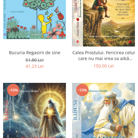
Bucuria Regasirii de sine
Calea Prostului. Fericirea celui
care nu mai vrea sa aibă
51,80 Lei
dreptate - Intoarcerea la
150,00 Lei
41,23 Lei
Simplitatea care mantuieste
sufletul
-10%
-10%