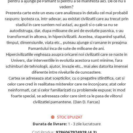
pentru a ajunge pe Pamant si pentru a se manifesta aici. De ce nu ii
vedem?
Prezenta carte este un eseu care analizeaza in detaliu cel mai probabil
raspuns: ipoteza ca, intr-adevar, au existat civilizatii care au trecut prin
stadiul in care suntem noi astazi, au gasit si o cale sa nu se
autodistruga, dar, dupa milioane de ani de evolutie pasnica, s-au
transformat in altceva, in hipercivilizatii. Acestea, stapanind spatiul,
timpul, dimensiunile, viata etc., puteau ajunge si ramane in preajma
Pamantului inca de sute de milioane de ani.
Hipercivilizatiile vegheaza asupra oricarei noi civilizatii care se naste in
Univers, dar interventiile in evolutia acestora sunt minime, fara
schimburi de tehnologii, ajutor, invazie etc., mai ales datorita imensei
diferente intre nivelurile de cunoastere.
Cartea se adreseaza atat scepticilor, cu o pregatire stiintifica, cat si
celor care cred in realitatea misterelor care ne inconjoara; atat celor
neinformati, cat si celor familiarizati cu problemele expuse; in mod
foarte special, se adreseaza celor care simt ca le pasa de viitorul
civilizatiei pamantene. (Dan D. Farcas)
STOC EPUIZAT
Durata de livrare:
1 - 3 zile lucratoare
Cod Produs:
9786067974928 (4 3)