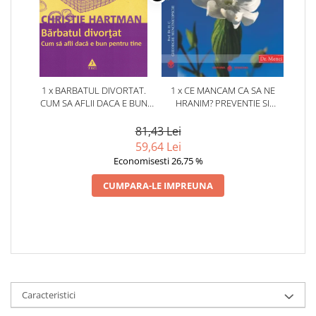
1 x BARBATUL DIVORTAT.
1 x CE MANCAM CA SA NE
CUM SA AFLII DACA E BUN
HRANIM? PREVENTIE SI
PENTRU TINE
TERAPIE PRIN DIETA IN BOLILE
CARDIOVASCULARE SI IN
81,43 Lei
DIABETUL ZAHARAT
59,64 Lei
Economisesti 26,75 %
CUMPARA-LE IMPREUNA
Caracteristici