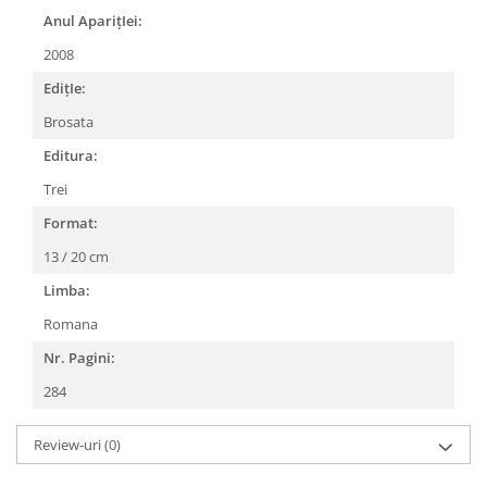
Anul AparițIei:
2008
EdițIe:
Brosata
Editura:
Trei
Format:
13 / 20 cm
Limba:
Romana
Nr. Pagini:
284
Review-uri
(0)