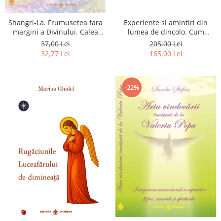
Shangri-La. Frumusetea fara
Experiente si amintiri din
margini a Divinului. Calea
lumea de dincolo. Cum
catre fericire
obtinem puteri
37,00 Lei
205,00 Lei
extrasenzoriale - cu exercitii
32,77 Lei
165,00 Lei
-22%