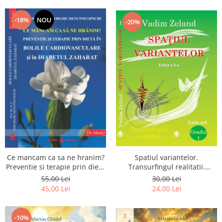
Dumnezeu
-18%
NOU
-20%
Spatiul variantelor.
Ce mancam ca sa ne hranim?
Transurfingul realitatii.
Preventie si terapie prin dieta
Gradul 1. Cum sa ne
in bolile cardiovasculare si in
30,00 Lei
55,00 Lei
dezvoltam intuitia si sa ne
diabetul zaharat
24,00 Lei
45,00 Lei
alegem soarta
-10%