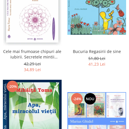
Bucuria Regasirii de sine
Cele mai frumoase chipuri ale
iubirii. Secretele mintii
51,80 Lei
omenesti in opera marelui
42,29 Lei
41,23 Lei
initiat, Rumi
34,89 Lei
-20%
-24%
NOU