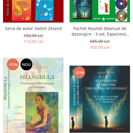
Seria de autor Vadim Zeland
Pachet Noutati (Manual de
dezvrajire - 3 vol, Experiențe
150,00 Lei
și amintiri, Rugăciunile
685,00 Lei
110,00 Lei
Luceafarului de dimineata) -
500,00 Lei
Marius Ghidel
-11%
NOU
-20%