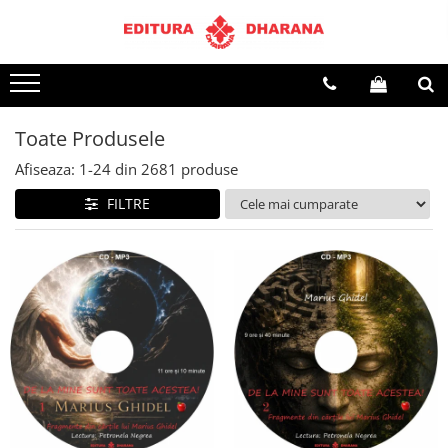
Terapii
Dietoterapie
Toate Produsele
Afiseaza:
1-
24
din
2681
produse
FILTRE