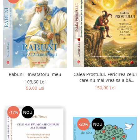
Calea Prostului. Fericirea celui
Rabuni - Invatatorul meu
care nu mai vrea sa aibă
103,60 Lei
dreptate - Intoarcerea la
150,00 Lei
93,00 Lei
Simplitatea care mantuieste
sufletul
-17%
NOU
-20%
NOU