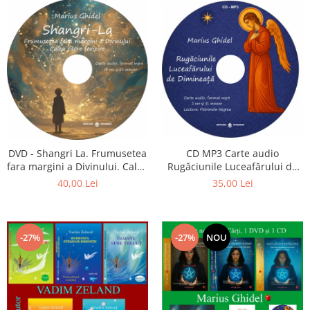
CD MP3 Carte audio
DVD - Shangri La. Frumusetea
Rugăciunile Luceafărului de
fara margini a Divinului. Calea
dimineață
catre fericire
35,00 Lei
40,00 Lei
-27%
-27%
NOU