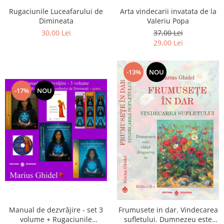
Arta vindecarii invatata de la
Rugaciunile Luceafarului de
Valeriu Popa
Dimineata
37,00 Lei
30,00 Lei
29,00 Lei
-13%
NOU
-17%
NOU
Manual de dezvrăjire - set 3
Frumusete in dar. Vindecarea
volume + Rugaciunile
sufletului. Dumnezeu este