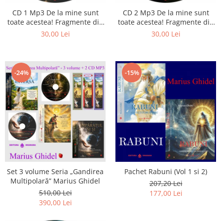
CD 1 Mp3 De la mine sunt
CD 2 Mp3 De la mine sunt
toate acestea! Fragmente din
toate acestea! Fragmente din
cărțile lui Marius Ghidel
cărțile lui Marius Ghidel
30,00 Lei
30,00 Lei
-24%
-15%
Set 3 volume Seria „Gandirea
Pachet Rabuni (Vol 1 si 2)
Multipolară” Marius Ghidel
207,20 Lei
510,00 Lei
177,00 Lei
390,00 Lei