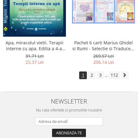
Apa, miracolul vietii. Terapii
Pachet 6 carti Marius Ghidel
interne cu apa. Editia a 4-a,
si Rumi - Selectie si Traducere
revizuita si adaugita.
de Marius Ghidel
31,71 Lei
269,57 Lei
25,37 Lei
206,14 Lei
1
2
3
112
...
NEWSLETTER
Nu rata ofertele si promotiile noastre