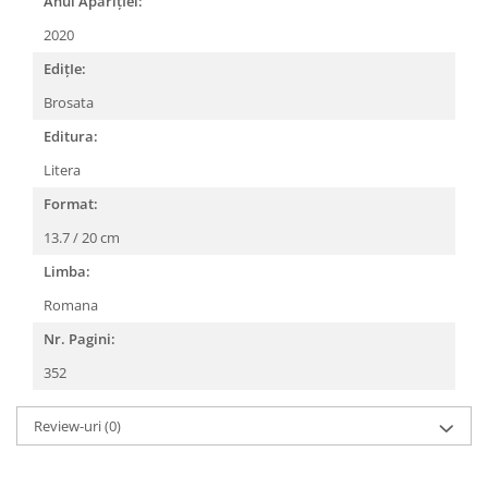
Anul AparițIei:
2020
EdițIe:
Brosata
Editura:
Litera
Format:
13.7 / 20 cm
Limba:
Romana
Nr. Pagini:
352
Review-uri
(0)