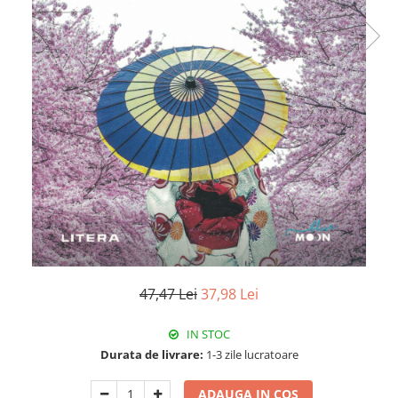
Istorie
Literatura
Psihologie
Sanatate
Sociologie
Stiinta
47,47 Lei
37,98 Lei
IN STOC
Durata de livrare:
1-3 zile lucratoare
ADAUGA IN COS