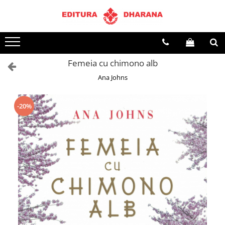
Toate Produsele
CARTI EDITURA DHARANA
Femeia cu chimono alb
OFERTE LA PACHET
Ana Johns
Carti cu AUTOGRAF
Terapii
Dietoterapie
-20%
Dezvoltare personala
Spiritualitate
Arta
AUDIOBOOK
Business, Economie
Carti pentru copii
Diverse
Filosofie