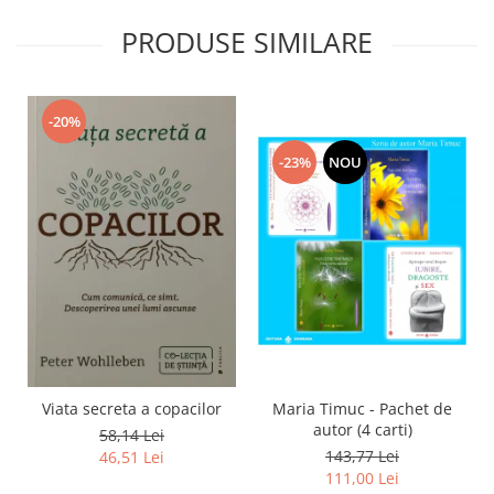
PRODUSE SIMILARE
-20%
-23%
NOU
Viata secreta a copacilor
Maria Timuc - Pachet de
autor (4 carti)
58,14 Lei
143,77 Lei
46,51 Lei
111,00 Lei