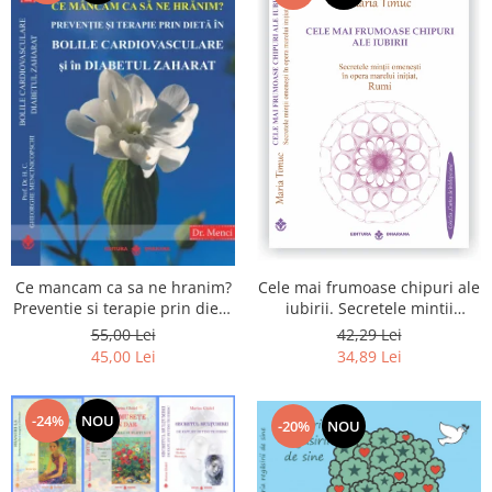
Cele mai frumoase chipuri ale
Ce mancam ca sa ne hranim?
iubirii. Secretele mintii
Preventie si terapie prin dieta
omenesti in opera marelui
in bolile cardiovasculare si in
42,29 Lei
55,00 Lei
initiat, Rumi
diabetul zaharat
34,89 Lei
45,00 Lei
-24%
NOU
-20%
NOU