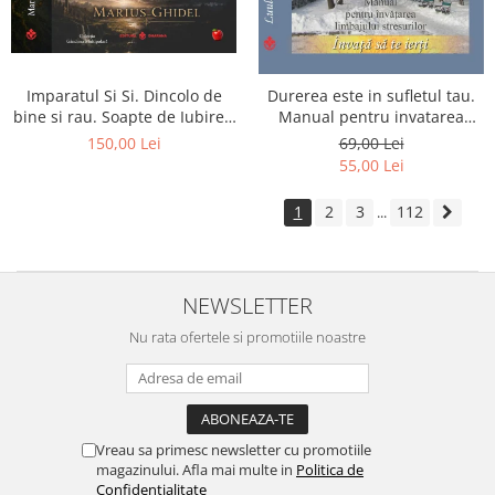
Imparatul Si Si. Dincolo de
Durerea este in sufletul tau.
bine si rau. Soapte de Iubire -
Manual pentru invatarea
Invatatura tainica a Soarelui
limbajului stresurilor Seria
150,00 Lei
69,00 Lei
de Iubire
Invata sa te Ierti Luule Viilma
55,00 Lei
1
2
3
112
...
NEWSLETTER
Nu rata ofertele si promotiile noastre
Vreau sa primesc newsletter cu promotiile
magazinului. Afla mai multe in
Politica de
Confidentialitate