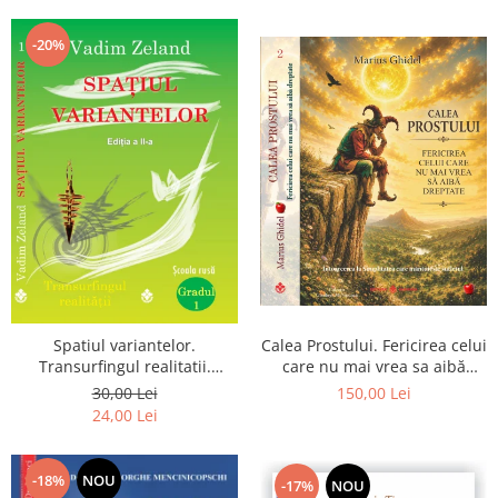
Dumnezeu
-20%
Spatiul variantelor.
Calea Prostului. Fericirea celui
Transurfingul realitatii.
care nu mai vrea sa aibă
Gradul 1. Cum sa ne
dreptate - Intoarcerea la
30,00 Lei
150,00 Lei
dezvoltam intuitia si sa ne
Simplitatea care mantuieste
24,00 Lei
alegem soarta
sufletul
-18%
NOU
-17%
NOU