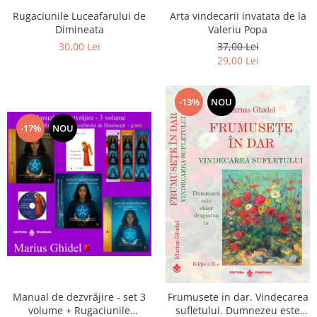
Arta vindecarii invatata de la
Rugaciunile Luceafarului de
Valeriu Popa
Dimineata
37,00 Lei
30,00 Lei
29,00 Lei
-13%
NOU
-17%
NOU
Manual de dezvrăjire - set 3
Frumusete in dar. Vindecarea
volume + Rugaciunile
sufletului. Dumnezeu este