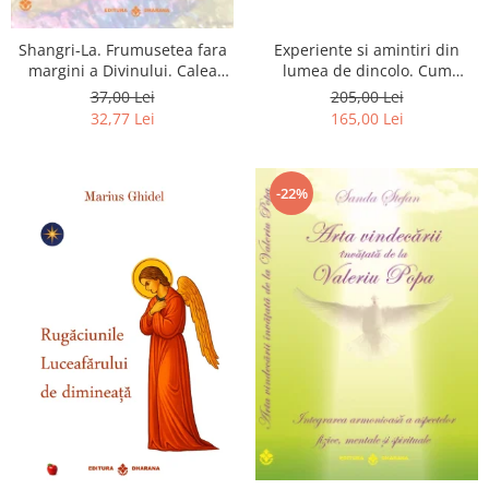
Shangri-La. Frumusetea fara
Experiente si amintiri din
margini a Divinului. Calea
lumea de dincolo. Cum
catre fericire
obtinem puteri
37,00 Lei
205,00 Lei
extrasenzoriale - cu exercitii
32,77 Lei
165,00 Lei
-22%