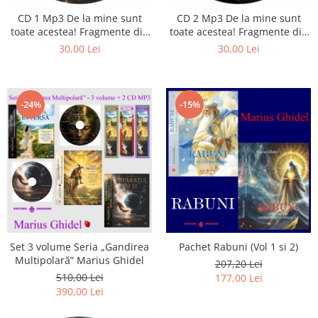
Istorie
CD 1 Mp3 De la mine sunt
CD 2 Mp3 De la mine sunt
Literatura
toate acestea! Fragmente din
toate acestea! Fragmente din
Psihologie
cărțile lui Marius Ghidel
cărțile lui Marius Ghidel
30,00 Lei
30,00 Lei
Sanatate
Sociologie
Stiinta
-24%
-15%
Set 3 volume Seria „Gandirea
Pachet Rabuni (Vol 1 si 2)
Multipolară” Marius Ghidel
207,20 Lei
510,00 Lei
177,00 Lei
390,00 Lei