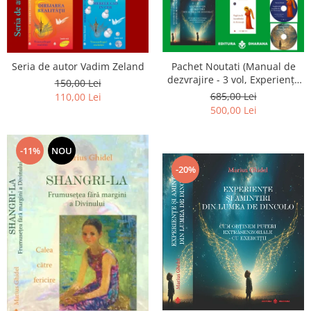
Seria de autor Vadim Zeland
Pachet Noutati (Manual de
dezvrajire - 3 vol, Experiențe
150,00 Lei
și amintiri, Rugăciunile
685,00 Lei
110,00 Lei
Luceafarului de dimineata) -
500,00 Lei
Marius Ghidel
-11%
NOU
-20%