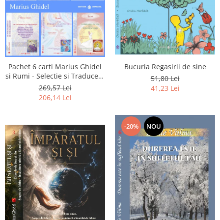
Pachet 6 carti Marius Ghidel
Bucuria Regasirii de sine
si Rumi - Selectie si Traducere
51,80 Lei
de Marius Ghidel
269,57 Lei
41,23 Lei
206,14 Lei
-20%
NOU