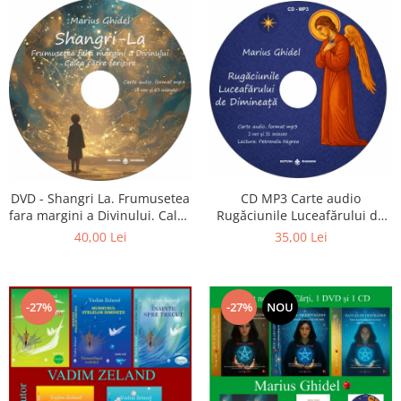
CD MP3 Carte audio
DVD - Shangri La. Frumusetea
Rugăciunile Luceafărului de
fara margini a Divinului. Calea
dimineață
catre fericire
35,00 Lei
40,00 Lei
-27%
-27%
NOU