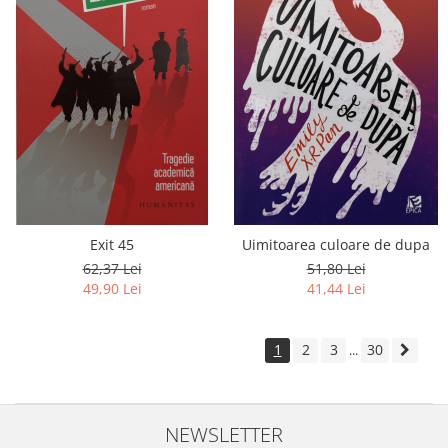
Exit 45
Uimitoarea culoare de dupa
62,37 Lei
51,80 Lei
49,90 Lei
41,44 Lei
1
2
3
30
...
NEWSLETTER