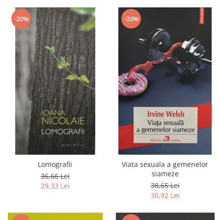
-20%
-20%
Lomografii
Viata sexuala a gemenelor
siameze
36,66 Lei
38,65 Lei
29,33 Lei
30,92 Lei