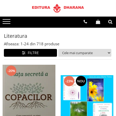
Terapii
Dietoterapie
Literatura
Afiseaza:
1-
24
din
718
produse
FILTRE
-20%
-23%
NOU