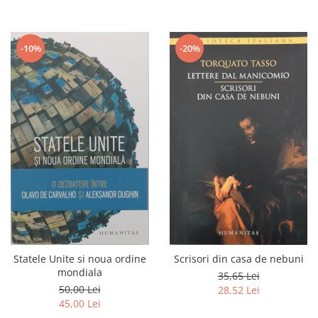
-10%
-20%
Statele Unite si noua ordine
Scrisori din casa de nebuni
mondiala
35,65 Lei
50,00 Lei
28,52 Lei
45,00 Lei