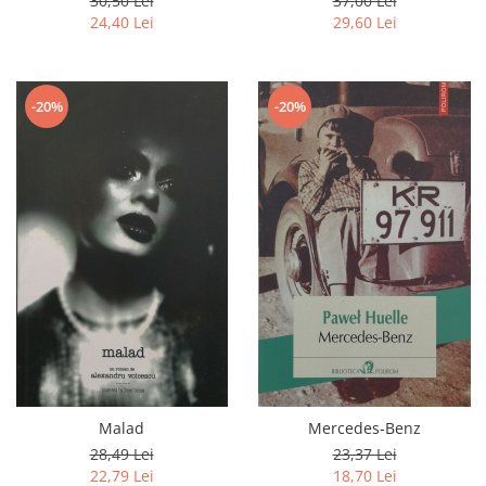
30,50 Lei
37,00 Lei
24,40 Lei
29,60 Lei
-20%
-20%
Malad
Mercedes-Benz
28,49 Lei
23,37 Lei
22,79 Lei
18,70 Lei