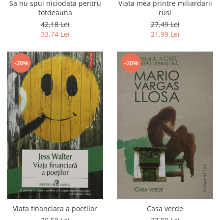
Sa nu spui niciodata pentru
Viata mea printre miliardarii
totdeauna
rusi
42,18 Lei
27,49 Lei
33,74 Lei
21,99 Lei
-20%
-20%
Viata financiara a poetilor
Casa verde