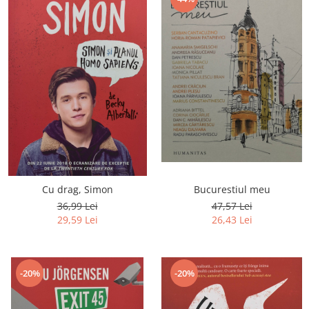
Bucurestiul meu
Cu drag, Simon
47,57 Lei
36,99 Lei
26,43 Lei
29,59 Lei
-20%
-20%