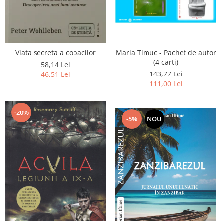
Maria Timuc - Pachet de autor
Viata secreta a copacilor
(4 carti)
58,14 Lei
143,77 Lei
46,51 Lei
111,00 Lei
-20%
-5%
NOU