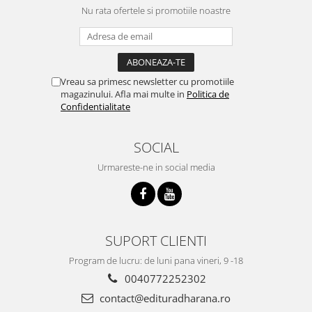
Nu rata ofertele si promotiile noastre
Vreau sa primesc newsletter cu promotiile
magazinului. Afla mai multe in
Politica de
Confidentialitate
SOCIAL
Urmareste-ne in social media
SUPORT CLIENTI
Program de lucru: de luni pana vineri, 9 -18
0040772252302
contact@edituradharana.ro