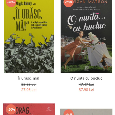
-20%
-20%
Îi urasc, ma!
O nunta cu bucluc
33,83 Lei
47,47 Lei
27,06 Lei
37,98 Lei
-20%
-44%