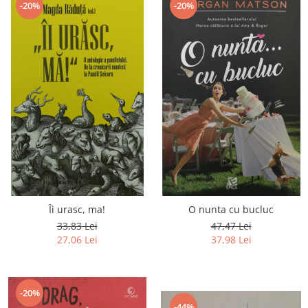
-20%
-20%
Îi urasc, ma!
O nunta cu bucluc
33,83 Lei
47,47 Lei
27,06 Lei
37,98 Lei
-20%
-44%