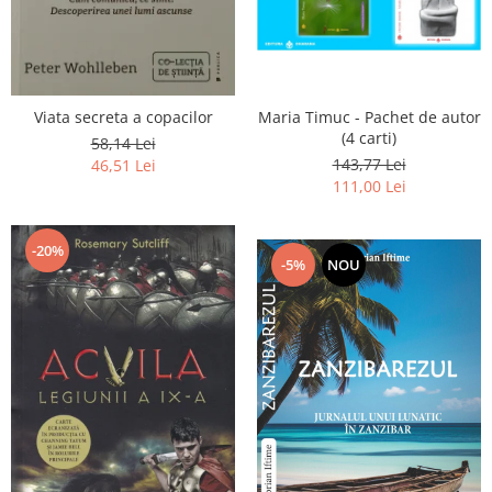
Maria Timuc - Pachet de autor
Viata secreta a copacilor
(4 carti)
58,14 Lei
143,77 Lei
46,51 Lei
111,00 Lei
-20%
-5%
NOU