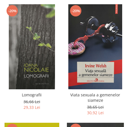
-20%
-20%
Lomografii
Viata sexuala a gemenelor
siameze
36,66 Lei
38,65 Lei
29,33 Lei
30,92 Lei