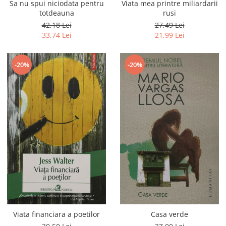
Sa nu spui niciodata pentru
Viata mea printre miliardarii
totdeauna
rusi
42,18 Lei
27,49 Lei
33,74 Lei
21,99 Lei
-20%
-20%
Viata financiara a poetilor
Casa verde