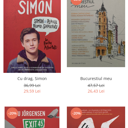
Bucurestiul meu
Cu drag, Simon
47,57 Lei
36,99 Lei
26,43 Lei
29,59 Lei
-20%
-20%