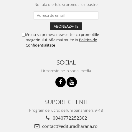
Nu rata ofertele si promotiile noastre
Vreau sa primesc newsletter cu promotiile
magazinului. Afla mai multe in
Politica de
Confidentialitate
SOCIAL
Urmareste-ne in social media
SUPORT CLIENTI
Program de lucru: de luni pana vineri, 9 -18
0040772252302
contact@edituradharana.ro