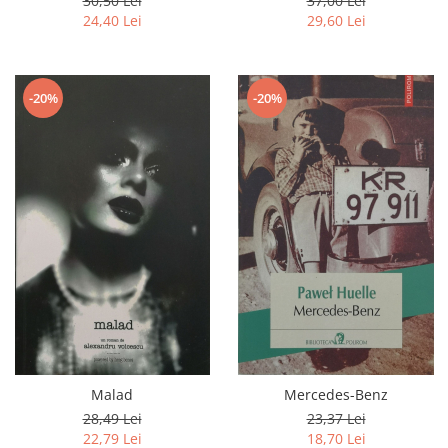
30,50 Lei
37,00 Lei
24,40 Lei
29,60 Lei
-20%
-20%
Malad
Mercedes-Benz
28,49 Lei
23,37 Lei
22,79 Lei
18,70 Lei