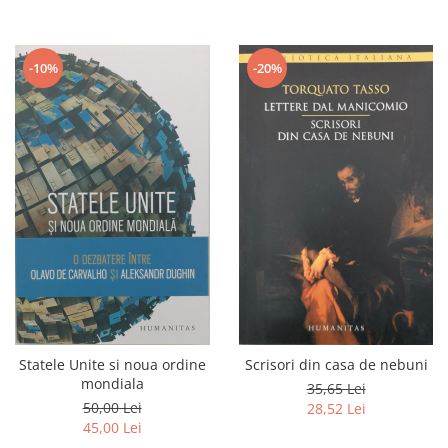
-10%
-20%
Statele Unite si noua ordine
Scrisori din casa de nebuni
mondiala
35,65 Lei
50,00 Lei
28,52 Lei
45,00 Lei