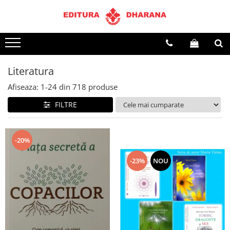
Terapii
Dietoterapie
Literatura
Afiseaza:
1-
24
din
718
produse
FILTRE
-20%
-23%
NOU