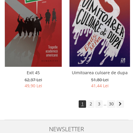
Exit 45
Uimitoarea culoare de dupa
62,37 Lei
51,80 Lei
49,90 Lei
41,44 Lei
1
2
3
30
...
NEWSLETTER