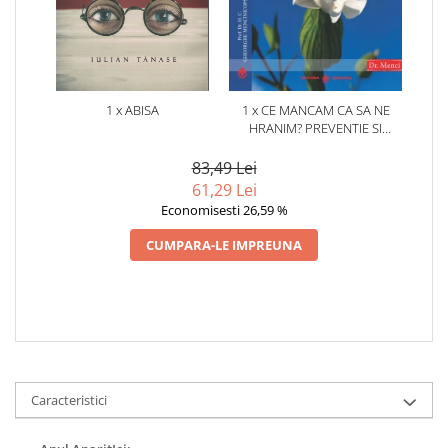
1 x ABISA
1 x CE MANCAM CA SA NE
HRANIM? PREVENTIE SI
TERAPIE PRIN DIETA IN BOLILE
CARDIOVASCULARE SI IN
83,49 Lei
DIABETUL ZAHARAT
61,29 Lei
Economisesti 26,59 %
CUMPARA-LE IMPREUNA
Caracteristici