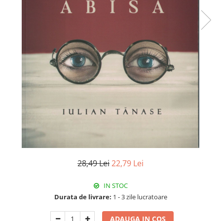
Istorie
Literatura
Psihologie
Sanatate
Sociologie
Stiinta
28,49 Lei
22,79 Lei
IN STOC
Durata de livrare:
1 - 3 zile lucratoare
ADAUGA IN COS