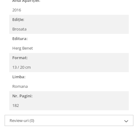
Anul AparițIei:
2016
EdițIe:
Brosata
Editura:
Herg Benet
Format:
13 / 20 cm
Limba:
Romana
Nr. Pagini:
182
Review-uri
(0)