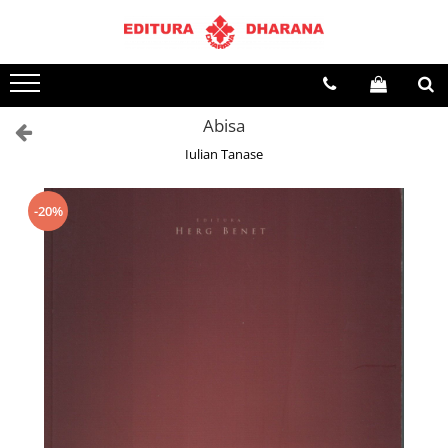
Toate Produsele
CARTI EDITURA DHARANA
Abisa
OFERTE LA PACHET
Iulian Tanase
Carti cu AUTOGRAF
Terapii
Dietoterapie
-20%
Dezvoltare personala
Spiritualitate
Arta
AUDIOBOOK
Business, Economie
Carti pentru copii
Diverse
Filosofie