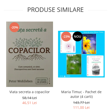
PRODUSE SIMILARE
-20%
-23%
NOU
Viata secreta a copacilor
Maria Timuc - Pachet de
autor (4 carti)
58,14 Lei
143,77 Lei
46,51 Lei
111,00 Lei