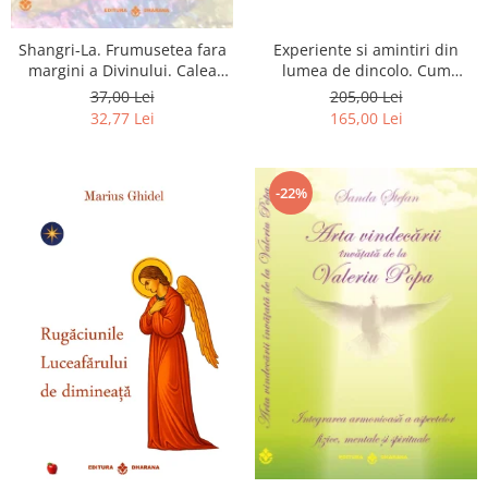
Shangri-La. Frumusetea fara
Experiente si amintiri din
margini a Divinului. Calea
lumea de dincolo. Cum
catre fericire
obtinem puteri
37,00 Lei
205,00 Lei
extrasenzoriale - cu exercitii
32,77 Lei
165,00 Lei
-22%