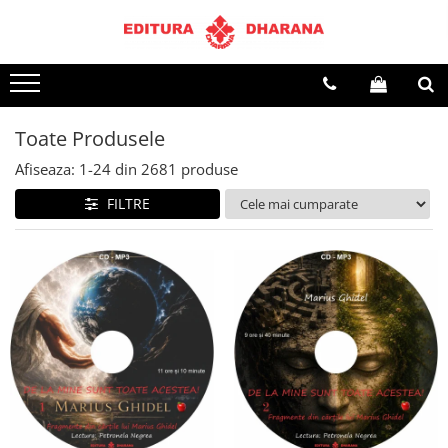
Terapii
Dietoterapie
Toate Produsele
Afiseaza:
1-
24
din
2681
produse
FILTRE