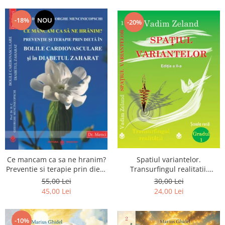
Dumnezeu
-18%
NOU
-20%
Spatiul variantelor.
Ce mancam ca sa ne hranim?
Transurfingul realitatii.
Preventie si terapie prin dieta
Gradul 1. Cum sa ne
in bolile cardiovasculare si in
30,00 Lei
55,00 Lei
dezvoltam intuitia si sa ne
diabetul zaharat
24,00 Lei
45,00 Lei
alegem soarta
-10%