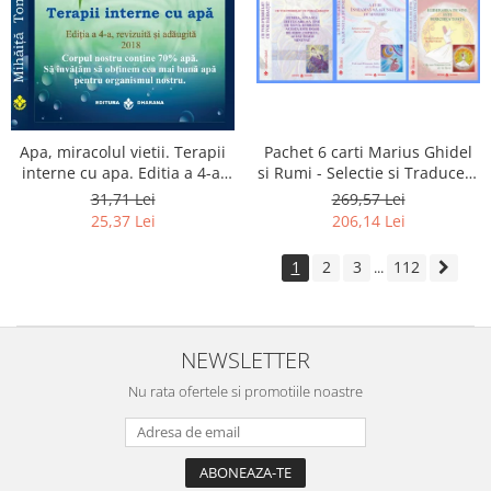
Apa, miracolul vietii. Terapii
Pachet 6 carti Marius Ghidel
interne cu apa. Editia a 4-a,
si Rumi - Selectie si Traducere
revizuita si adaugita.
de Marius Ghidel
31,71 Lei
269,57 Lei
25,37 Lei
206,14 Lei
1
2
3
112
...
NEWSLETTER
Nu rata ofertele si promotiile noastre