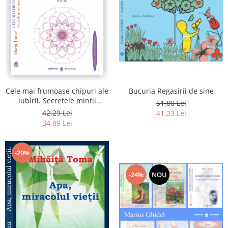
Bucuria Regasirii de sine
Cele mai frumoase chipuri ale
iubirii. Secretele mintii
51,80 Lei
omenesti in opera marelui
42,29 Lei
41,23 Lei
initiat, Rumi
34,89 Lei
-20%
-24%
NOU