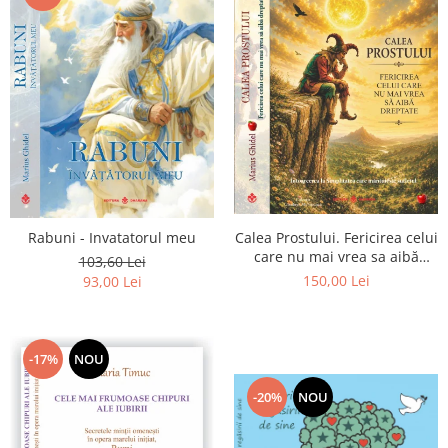
Calea Prostului. Fericirea celui
Rabuni - Invatatorul meu
care nu mai vrea sa aibă
103,60 Lei
dreptate - Intoarcerea la
150,00 Lei
93,00 Lei
Simplitatea care mantuieste
sufletul
-17%
NOU
-20%
NOU