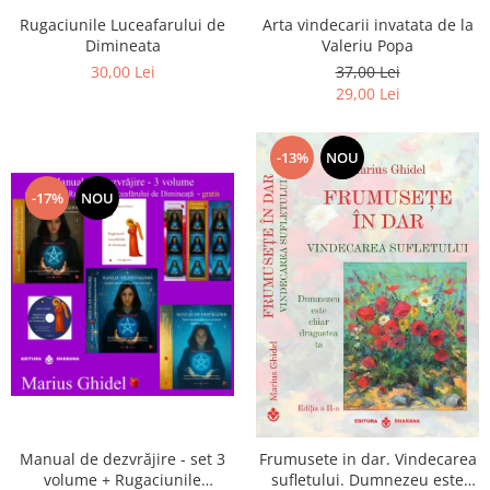
Arta vindecarii invatata de la
Rugaciunile Luceafarului de
Valeriu Popa
Dimineata
37,00 Lei
30,00 Lei
29,00 Lei
-13%
NOU
-17%
NOU
Manual de dezvrăjire - set 3
Frumusete in dar. Vindecarea
volume + Rugaciunile
sufletului. Dumnezeu este