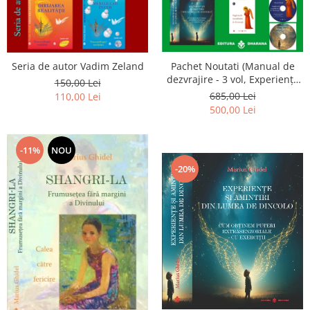
Seria de autor Vadim Zeland
Pachet Noutati (Manual de
dezvrajire - 3 vol, Experiențe
150,00 Lei
și amintiri, Rugăciunile
685,00 Lei
110,00 Lei
Luceafarului de dimineata) -
500,00 Lei
Marius Ghidel
-11%
NOU
-20%