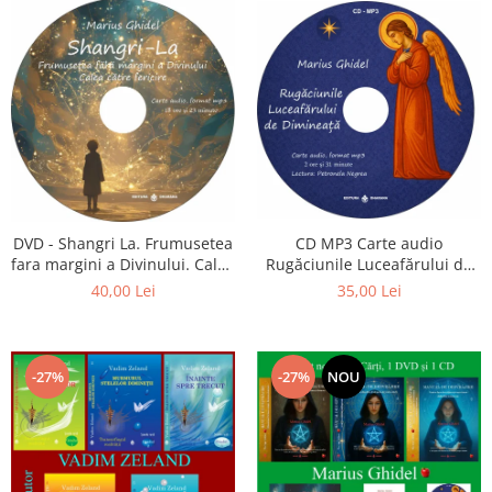
CD MP3 Carte audio
DVD - Shangri La. Frumusetea
Rugăciunile Luceafărului de
fara margini a Divinului. Calea
dimineață
catre fericire
35,00 Lei
40,00 Lei
-27%
-27%
NOU