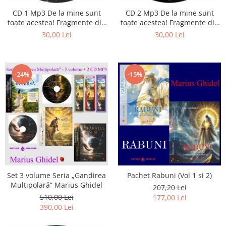
CD 1 Mp3 De la mine sunt
CD 2 Mp3 De la mine sunt
toate acestea! Fragmente din
toate acestea! Fragmente din
cărțile lui Marius Ghidel
cărțile lui Marius Ghidel
30,00 Lei
30,00 Lei
-24%
-15%
Set 3 volume Seria „Gandirea
Pachet Rabuni (Vol 1 si 2)
Multipolară” Marius Ghidel
207,20 Lei
510,00 Lei
177,00 Lei
390,00 Lei