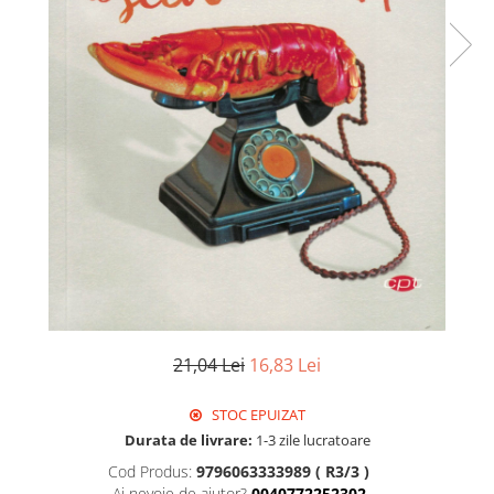
21,04 Lei
16,83 Lei
STOC EPUIZAT
Durata de livrare:
1-3 zile lucratoare
Cod Produs:
9796063333989 ( R3/3 )
Ai nevoie de ajutor?
0040772252302