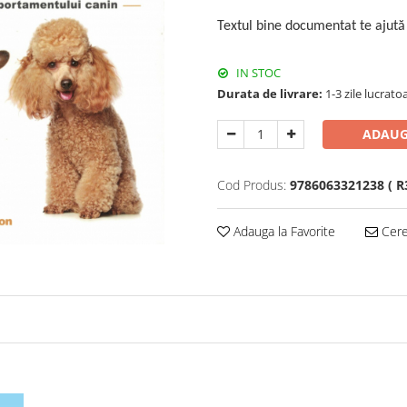
Textul bine documentat te ajută 
IN STOC
Durata de livrare:
1-3 zile lucrato
ADAUG
Cod Produs:
9786063321238 ( R3
Adauga la Favorite
Cere 