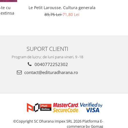
-te cu
Le Petit Larousse. Cultura generala
Fata de 
 extinsa
pla
89,75 Lei
71,80 Lei
SUPORT CLIENTI
Program de lucru: de luni pana vineri, 9 -18
0040772252302
contact@edituradharana.ro
©Copyright SC Dharana Impex SRL 2026
Platforma E-
commerce by Gomag