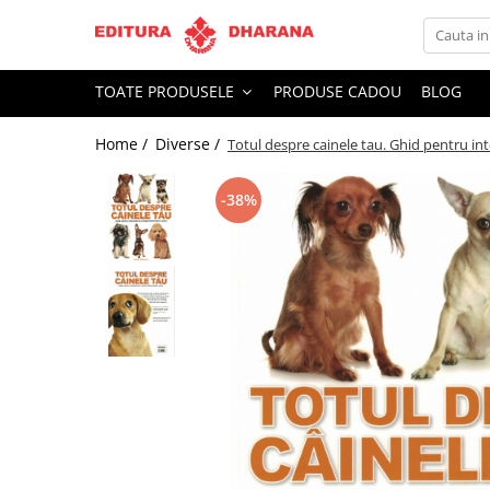
Toate Produsele
TOATE PRODUSELE
PRODUSE CADOU
BLOG
CARTI EDITURA DHARANA
Home /
Diverse /
Totul despre cainele tau. Ghid pentru i
OFERTE LA PACHET
Carti cu AUTOGRAF
-38%
Terapii
Dietoterapie
Dezvoltare personala
Spiritualitate
Arta
AUDIOBOOK
Business, Economie
Carti pentru copii
Diverse
Filosofie