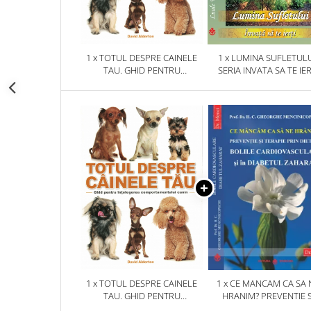
1 x TOTUL DESPRE CAINELE
1 x LUMINA SUFLETULU
TAU. GHID PENTRU
SERIA INVATA SA TE IER
INTELEGEREA
COMPORTAMENTULUI CANIN
1 x TOTUL DESPRE CAINELE
1 x CE MANCAM CA SA 
TAU. GHID PENTRU
HRANIM? PREVENTIE S
INTELEGEREA
TERAPIE PRIN DIETA IN B