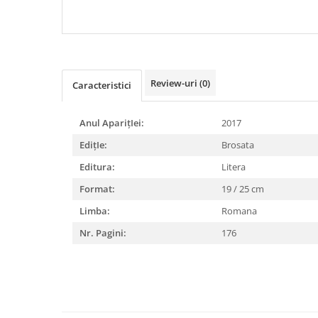
COMPORTAMENTULUI CANIN
CARDIOVASCULARE SI 
DIABETUL ZAHARAT
Review-uri
(0)
Caracteristici
Anul AparițIei:
2017
EdițIe:
Brosata
Editura:
Litera
Format:
19 / 25 cm
Limba:
Romana
Nr. Pagini:
176