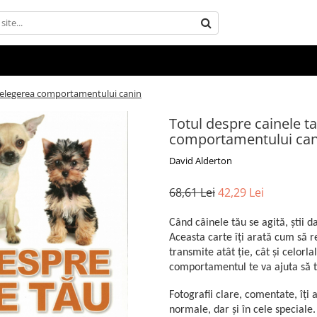
ntelegerea comportamentului canin
Totul despre cainele t
comportamentului can
David Alderton
68,61 Lei
42,29 Lei
Când câinele tău se agită, știi 
Aceasta carte îți arată cum să r
transmite atât ție, cât și celorla
comportamentul te va ajuta să t
Fotografii clare, comentate, îți 
normale, dar și în cele speciale.