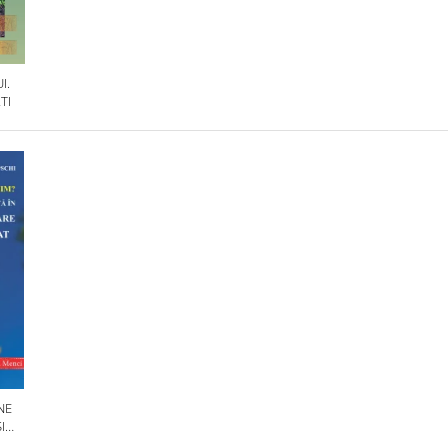
I.
TI
NE
I
OLILE