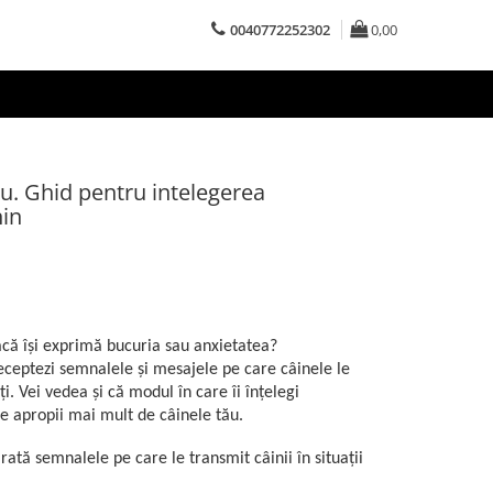
0040772252302
0,00
au. Ghid pentru intelegerea
in
dacă își exprimă bucuria sau anxietatea?
eceptezi semnalele și mesajele pe care câinele le
lți. Vei vedea și că modul în care îi înțelegi
e apropii mai mult de câinele tău.
arată semnalele pe care le transmit câinii în situații