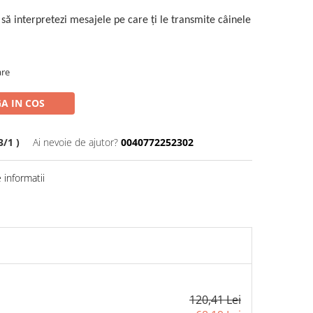
să interpretezi mesajele pe care ți le transmite câinele
are
A IN COS
/1 )
Ai nevoie de ajutor?
0040772252302
informatii
120,41 Lei