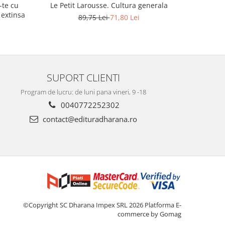
-te cu
Le Petit Larousse. Cultura generala
Fata de 
 extinsa
pla
89,75 Lei
71,80 Lei
SUPORT CLIENTI
Program de lucru: de luni pana vineri, 9 -18
0040772252302
contact@edituradharana.ro
©Copyright SC Dharana Impex SRL 2026
Platforma E-
commerce by Gomag