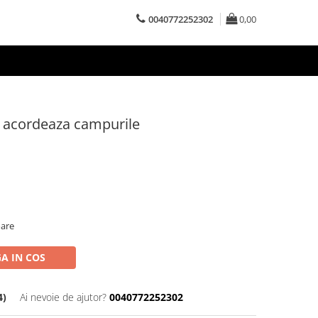
0040772252302
0,00
e acordeaza campurile
oare
A IN COS
4)
Ai nevoie de ajutor?
0040772252302