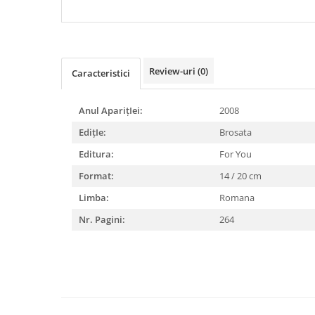
DIABETUL ZAHARAT
Review-uri
(0)
Caracteristici
Anul AparițIei:
2008
EdițIe:
Brosata
Editura:
For You
Format:
14 / 20 cm
Limba:
Romana
Nr. Pagini:
264