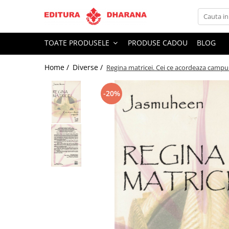
Toate Produsele
TOATE PRODUSELE
PRODUSE CADOU
BLOG
CARTI EDITURA DHARANA
Home /
Diverse /
Regina matricei. Cei ce acordeaza campur
OFERTE LA PACHET
Carti cu AUTOGRAF
-20%
Terapii
Dietoterapie
Dezvoltare personala
Spiritualitate
Arta
AUDIOBOOK
Business, Economie
Carti pentru copii
Diverse
Filosofie