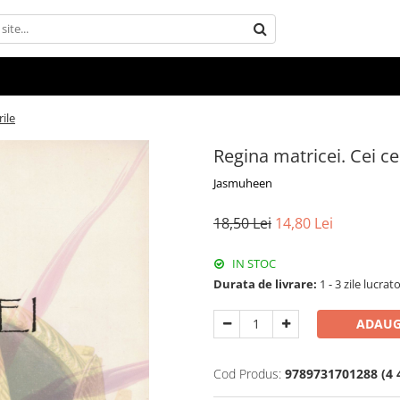
ile
Regina matricei. Cei c
Jasmuheen
18,50 Lei
14,80 Lei
IN STOC
Durata de livrare:
1 - 3 zile lucrat
ADAUG
Cod Produs:
9789731701288 (4 