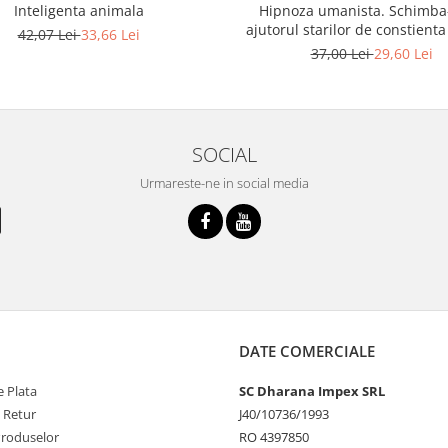
Inteligenta animala
Hipnoza umanista. Schimba
ajutorul starilor de constienta
42,07 Lei
33,66 Lei
37,00 Lei
29,60 Lei
SOCIAL
Urmareste-ne in social media
DATE COMERCIALE
 Plata
SC Dharana Impex SRL
e Retur
J40/10736/1993
Produselor
RO 4397850