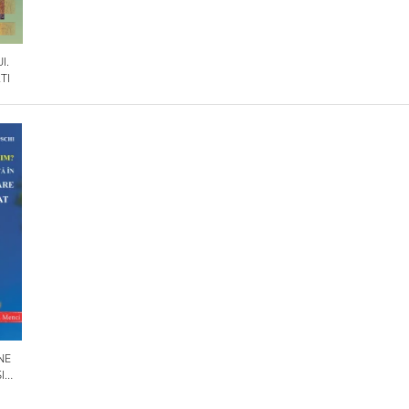
I.
TI
NE
I
OLILE
IN