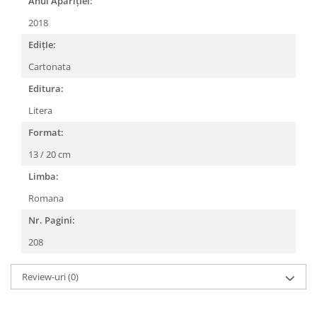
Anul AparițIei:
2018
EdițIe:
Cartonata
Editura:
Litera
Format:
13 / 20 cm
Limba:
Romana
Nr. Pagini:
208
Review-uri
(0)