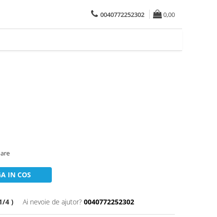
0040772252302
0,00
oare
A IN COS
/4 )
Ai nevoie de ajutor?
0040772252302