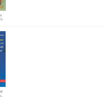
I.
TI
NE
I
OLILE
IN