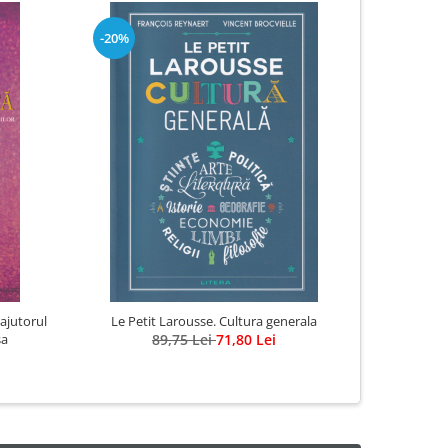
-20%
-20%
ajutorul
Le Petit Larousse. Cultura generala
Fata de lab
sa
89,75 Lei
71,80 Lei