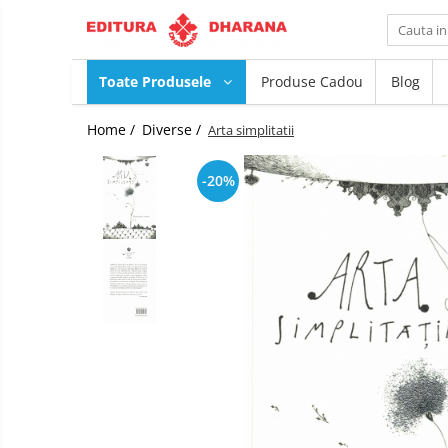
Toate Produsele
Toate Produsele
Produse Cadou
Blog
CARTI EDITURA DHARANA
Home /
Diverse /
Arta simplitatii
OFERTE LA PACHET
Carti cu AUTOGRAF
-20%
Terapii
Dietoterapie
Dezvoltare
personala
Spiritualitate
Arta
AUDIOBOOK
Business, Economie
Carti pentru copii
Diverse
Filosofie
Istorie