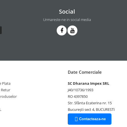
Social
Urmareste-ne in social media
Date Comerciale
 Plata
SC Dharana Impex SRL
e Retur
J40/10736/1993
Produselor
RO 4397850
Str. Sfânta Ecaterina nr. 15
L
București sect 4, BUCURESTI
Contacteaza-ne