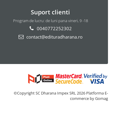
Suport clienti
Program de lucru: de luni pana vineri, 9 -18
0040772252302
contact@edituradharana.ro
©Copyright SC Dharana Impex SRL 2026
Platforma E-
commerce by Gomag