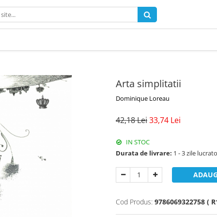
Arta simplitatii
Dominique Loreau
42,18 Lei
33,74 Lei
IN STOC
Durata de livrare:
1 - 3 zile lucrat
ADAUG
Cod Produs:
9786069322758 ( R1