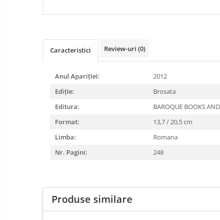
DIABETUL ZAHARAT
Review-uri
(0)
Caracteristici
Anul AparițIei:
2012
EdițIe:
Brosata
Editura:
BAROQUE BOOKS AND
Format:
13,7 / 20,5 cm
Limba:
Romana
Nr. Pagini:
248
Produse similare