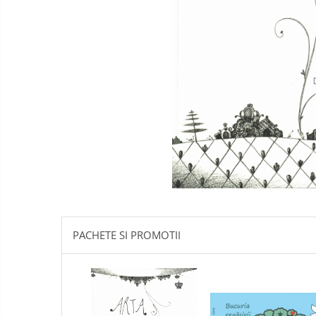
Literatura
Psihologie
Sanatate
Sociologie
Stiinta
PACHETE SI PROMOTII