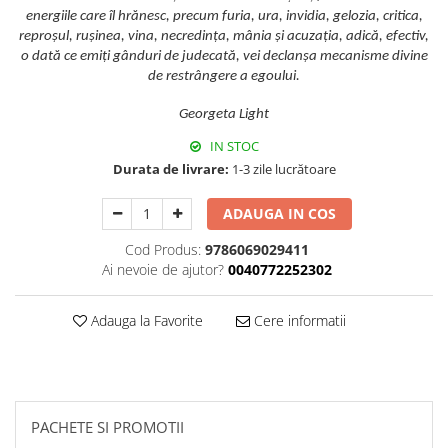
energiile care îl hrănesc, precum furia, ura, invidia, gelozia, critica,
reproșul, rușinea, vina, necredința, mânia și acuzația, adică, efectiv,
o dată ce emiți gânduri de judecată, vei declanșa mecanisme divine
de restrângere a egoului.
Georgeta Light
IN STOC
Durata de livrare:
1-3 zile lucrătoare
ADAUGA IN COS
Cod Produs:
9786069029411
Ai nevoie de ajutor?
0040772252302
Adauga la Favorite
Cere informatii
PACHETE SI PROMOTII