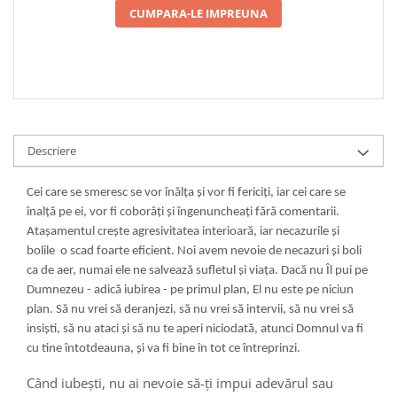
CUMPARA-LE IMPREUNA
Descriere
Cei care se smeresc se vor înălța și vor fi fericiți, iar cei care se
înalță pe ei, vor fi coborâți și îngenuncheați fără comentarii.
Atașamentul crește agresivitatea interioară, iar necazurile și
bolile o scad foarte eficient. Noi avem nevoie de necazuri și boli
ca de aer, numai ele ne salvează sufletul și viața. Dacă nu Îl pui pe
Dumnezeu - adică iubirea - pe primul plan, El nu este pe niciun
plan. Să nu vrei să deranjezi, să nu vrei să intervii, să nu vrei să
insiști, să nu ataci și să nu te aperi niciodată, atunci Domnul va fi
cu tine întotdeauna, și va fi bine în tot ce întreprinzi.
Când iubești, nu ai nevoie să-ți impui adevărul sau