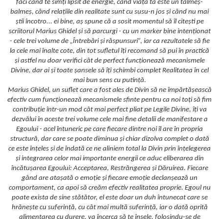
faci când te simți lipsit de energie, când viața ta este un talmeș-
balmeș, când relațiile din realitate sunt cu susu-n jos și când nu mai
știi încotro... ei bine, aș spune că a sosit momentul să îl citești pe
scriitorul Marius Ghidel și să parcurgi - cu un marker bine intenționat
- cele trei volume de „Întrebări și răspunsuri”, iar ca rezultatele să fie
la cele mai înalte cote, din tot sufletul îți recomand să pui în practică
și astfel nu doar verifici cât de perfect funcționează mecanismele
Divine, dar ai și toate șansele să îți schimbi complet Realitatea în cel
mai bun sens cu putință.
Marius Ghidel, un suflet care a fost ales de Divin să ne împărtășească
efectiv cum funcționează mecanismele sfinte pentru ca noi toți să fim
contribuție într-un mod cât mai perfect pliat pe Legile Divine, îți va
dezvălui în aceste trei volume cele mai fine detalii de manifestare a
Egoului - acel întuneric pe care fiecare dintre noi îl are în propria
structură, dar care se poate diminua și chiar dizolva complet o dată
ce este înțeles și de îndată ce ne aliniem total la Divin prin înțelegerea
și integrarea celor mai importante energii ce aduc eliberarea din
încătușarea Egoului: Acceptarea, Restrângerea și Dăruirea. Fiecare
gând are atașată o emoție și fiecare emoție declanșează un
comportament, ca apoi să creăm efectiv realitatea proprie. Egoul nu
poate exista de sine stătător, el este doar un duh întunecat care se
hrănește cu suferință, cu cât mai multă suferință, iar o dată oprită
alimentarea cu durere, va încerca să te înșele, folosindu-se de