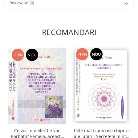
Review-uri
(0)
RECOMANDARI
-17%
NOU
-13%
NOU
Ce vor femeile? Ce vor
Cele mai frumoase chipuri
Barbatii? Femeia, aceasta
ale iubirii. Secretele mintii