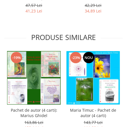
zeita care ma tine de mana.
omenesti in opera marelui
47,57 Lei
42,29 Lei
Barbatul acesta este doar
initiat, Rumi
41,23 Lei
34,89 Lei
de iubit . Copilul, acest
inger minunat.
PRODUSE SIMILARE
-19%
-23%
NOU
Pachet de autor (4 carti):
Maria Timuc - Pachet de
Marius Ghidel
autor (4 carti)
163,86 Lei
143,77 Lei