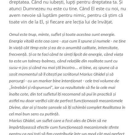
dreptatea. Când nu iubești, lupți pentru dreptatea ta. Și
atunci Dumnezeu nu este cu tine. Când El este cu noi, nu
avem nevoie să luptăm pentru nimic, pentru că știm că
toate vin de la El, și fiecare are lecția lui de învățat.
Omul este trup, minte, suflet și toate acestea sunt energie.
Energia vitală este cea care - așa cum îi spune și numele - ne ține
în viață cât timp este și ea de o anumită calitate, intensitate,
frecvență. Și ce te faci când te simți lipsit de energie, când viața
ta este un talmeș-balmeș, când relațiile din realitate sunt cu
susu-n jos și când nu mai știi încotro... ei bine, aș spune că a
sosit momentul să îl citești pe scriitorul Marius Ghidel și să
parcurgi - cu un marker bine intenționat - cele trei volume de
„Întrebări și răspunsuri”, iar ca rezultatele să fie la cele mai
înalte cote, din tot sufletul îți recomand să pui în practică și
astfel nu doar verifici cât de perfect funcționează mecanismele
Divine, dar ai și toate șansele să îți schimbi complet Realitatea în
cel mai bun sens cu putință.
Marius Ghidel, un suflet care a fost ales de Divin să ne
împărtășească efectiv cum funcționează mecanismele sfinte
pentru ca noi toți să fim contribuție într-un mod cât mai perfect