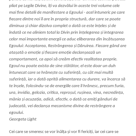
pliat pe Legile Divine, îți va dezvălui în aceste trei volume cele
mai fine detalii de manifestare a Egoului - acel întuneric pe care
fiecare dintre noi îl are în propria structură, dar care se poate
diminua și chiar dizolva complet o dată ce este înțeles și de
îndată ce ne aliniem total la Divin prin înțelegerea și integrarea
celor mai importante energii ce aduc eliberarea din încătușarea
Egoului: Acceptarea, Restrângerea și Dăruirea. Fiecare gând are
atașată o emoție și fiecare emoție declanșează un
comportament, ca apoi să creăm efectiv realitatea proprie.
Egoul nu poate exista de sine stătător, el este doar un duh
întunecat care se hrănește cu suferință, cu cât mai multă
suferință, iar o dată oprită alimentarea cu durere, va încerca să
te înșele, folosindu-se de energiile care îl hrănesc, precum furia,
ura, invidia, gelozia, critica, reproșul, rușinea, vina, necredința,
mânia și acuzația, adică, efectiv, o dată ce emiți gânduri de
judecată, vei declanșa mecanisme divine de restrângere a
egoului.
Georgeta Light
Cei care se smeresc se vor înălța și vor fi fericiți, iar cei care se