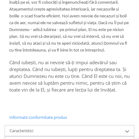
înalță pe ei, vor fi coborâți și îngenuncheați fără comentarii.
Atașamentul crește agresivitatea interioară, iar necazurile și
bolile o scad foarte eficient. Noi avem nevoie de necazuri și boli
ca de aer, numai ele ne salvează sufletul și viața. Dacă nu Îl pui pe
Dumnezeu - adică iubirea - pe primul plan, El nu este pe niciun
plan. Să nu vrei să deranjezi, să nu vrei să intervii, să nu vrei să
insiști, să nu ataci și să nu te aperi niciodată, atunci Domnul va fi
cu tine întotdeauna, și va fi bine în tot ce întreprinzi.
Când iubești, nu ai nevoie să-ți impui adevărul sau
dreptatea. Când nu iubești, lupți pentru dreptatea ta. Și
atunci Dumnezeu nu este cu tine. Când El este cu noi, nu
avem nevoie să luptăm pentru nimic, pentru că știm că
toate vin de la El, și fiecare are lecția lui de învățat.
Informatii conformitate produs
Caracteristici