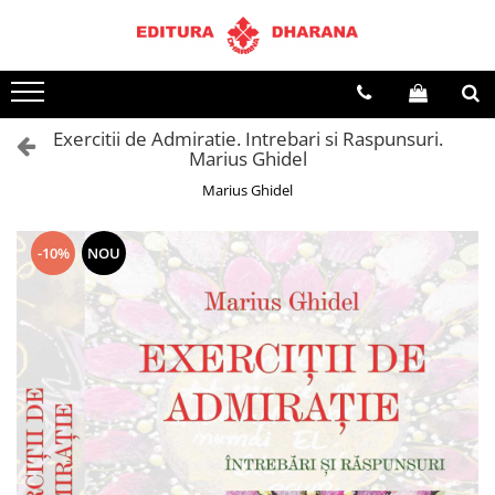
Toate Produsele
CARTI EDITURA DHARANA
Exercitii de Admiratie. Intrebari si Raspunsuri.
OFERTE LA PACHET
Marius Ghidel
Carti cu AUTOGRAF
Marius Ghidel
Terapii
Dietoterapie
-10%
NOU
Dezvoltare personala
Spiritualitate
Arta
AUDIOBOOK
Business, Economie
Carti pentru copii
Diverse
Filosofie