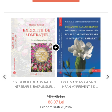
1 x EXERCITII DE ADMIRATIE.
1 x CE MANCAM CA SA NE
INTREBARI SI RASPUNSURI.
HRANIM? PREVENTIE SI
MARIUS GHIDEL
TERAPIE PRIN DIETA IN BOLILE
CARDIOVASCULARE SI IN
107,86 Lei
DIABETUL ZAHARAT
86,07 Lei
Economisesti 20,20 %