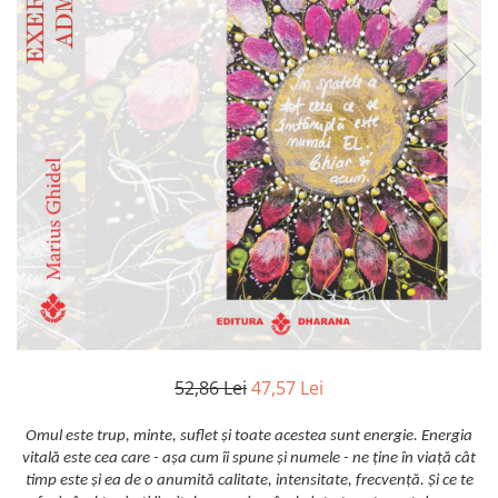
Istorie
Literatura
Psihologie
Sanatate
Sociologie
Stiinta
52,86 Lei
47,57 Lei
Omul este trup, minte, suflet și toate acestea sunt energie. Energia
vitală este cea care - așa cum îi spune și numele - ne ține în viață cât
timp este și ea de o anumită calitate, intensitate, frecvență. Și ce te