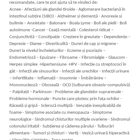
recomandate, care te pot ajuta să te vindeci de:
Acnee - Afecţiuni ale glandei tiroide - Aglomerare bacteriană în
intestinul subţire (SIBO) - Alzheimer şi demenţă - Anorexie şi
bulimie – Anxietate – Balonare - Boala Lyme - Boli ale pielii - Boli
autoimune -Cancer - Ceaţă mentală - Colesterol ridicat –
Conjunctivită – Constipaţie - Creştere în greutate – Dependenţe –
Depresie – Diaree – Diverticulită - Dureri de cap şi migrene -
Dureri la nivelul încheieturilor - Eczeme şi psoriazis –
Endometrioză – Epuizare – Fibroame – Fibromialgie – Glaucom -
Herpes simplex -Hipertensiune -HPV - Infecţie cu streptococi în
gât - Infecţii ale sinusurilor - Infecţii ale urechilor - Infecţii urinare
– Infertilitate – Inflamaţii – Insomnie – Îmbătrânire –
Mononucleoză – Oboseală - OCD (tulburare obsesiv-compulsivă)
– Palpitaţii – Parkinson - Probleme ale glandelor suprarenale -
Probleme hormonale - Puncte care plutesc prin faţa ochilor -
Răceală şi gripă - Scleroză multiplă - Senzaţie inexplicabilă de
foame - Simptome asociate cu menopauza - Simptome
neurologice - Sindromul chisturilor multiple ovariene - Sindromul
colonului iritabil - Subţierea şi căderea părului - Tulburări
alimentare - Tumori şi chisturi – Vertij - Vezică urinară hiperactivă