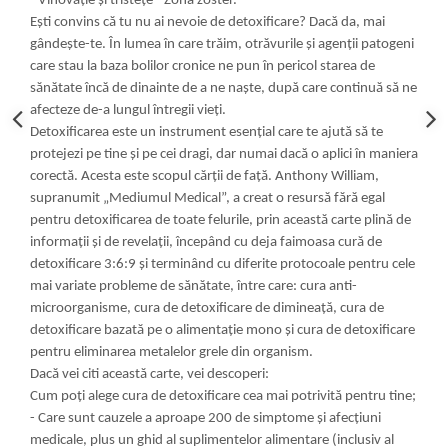
- Vinovăţie şi tristeţe - Zona zoster.
Eşti convins că tu nu ai nevoie de detoxificare? Dacă da, mai
gândeşte-te. În lumea în care trăim, otrăvurile şi agenţii patogeni
care stau la baza bolilor cronice ne pun în pericol starea de
sănătate încă de dinainte de a ne naşte, după care continuă să ne
afecteze de-a lungul întregii vieţi.
Detoxificarea este un instrument esenţial care te ajută să te
protejezi pe tine şi pe cei dragi, dar numai dacă o aplici în maniera
corectă. Acesta este scopul cărţii de faţă. Anthony William,
supranumit „Mediumul Medical”, a creat o resursă fără egal
pentru detoxificarea de toate felurile, prin această carte plină de
informaţii şi de revelaţii, începând cu deja faimoasa cură de
detoxificare 3:6:9 şi terminând cu diferite protocoale pentru cele
mai variate probleme de sănătate, între care: cura anti-
microorganisme, cura de detoxificare de dimineaţă, cura de
detoxificare bazată pe o alimentaţie mono şi cura de detoxificare
pentru eliminarea metalelor grele din organism.
Dacă vei citi această carte, vei descoperi:
Cum poţi alege cura de detoxificare cea mai potrivită pentru tine;
- Care sunt cauzele a aproape 200 de simptome şi afecţiuni
medicale, plus un ghid al suplimentelor alimentare (inclusiv al