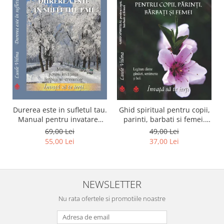
Durerea este in sufletul tau.
Ghid spiritual pentru copii,
Manual pentru invatarea
parinti, barbati si femei.
limbajului stresurilor Seria
Seria Invata sa te ierti.
69,00 Lei
49,00 Lei
Invata sa te Ierti Luule
Luule Viilma
55,00 Lei
37,00 Lei
Viilma
NEWSLETTER
Nu rata ofertele si promotiile noastre