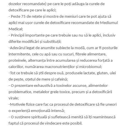
dozelor recomandate) pe care le poţi adăuga la curele de
detoxificare pe care le aplici;
- Peste 75 de reţete şi mostre de meniuri care te pot ajuta să
aplici mai uşor curele de detoxificare recomandate de Mediumul
Medical;
- Principii importante pe care trebuie sau nu să le aplici, inclusiv
diferite modificări şi substituţii;
-Adevărul legat de anumite subiecte la modă, cum ar fi posturile
intermitente, cele cu apă sau cu sucuri, fibrele alimentare,
proteinele, alternanţa între acumularea şi reducerea forţată a
caloriilor, numărarea macronutrienţilor şi microbiomul;
-Tot ce trebuie să ştii despre ouă, produsele lactate, gluten, ulei
de peşte, oţetul de mere şi cafeină;
- O prezentare exhaustivă a toxinelor ascunse, alimentelor
problematice, metalelor grele toxice, precum şi a detoxificării
virale;
-Motivele fizice care fac ca procesul de detoxificare să fie uneori
o experienţă emoţională intensă;
- O susţinere spirituală şi sufletească menită să îţi reamintească
faptul că procesul de vindecare este posibil.