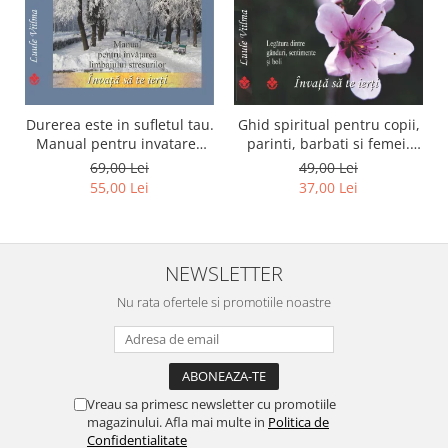
Durerea este in sufletul tau.
Ghid spiritual pentru copii,
Manual pentru invatarea
parinti, barbati si femei.
limbajului stresurilor Seria
Seria Invata sa te ierti.
69,00 Lei
49,00 Lei
Invata sa te Ierti Luule
Luule Viilma
55,00 Lei
37,00 Lei
Viilma
NEWSLETTER
Nu rata ofertele si promotiile noastre
Vreau sa primesc newsletter cu promotiile
magazinului. Afla mai multe in
Politica de
Confidentialitate