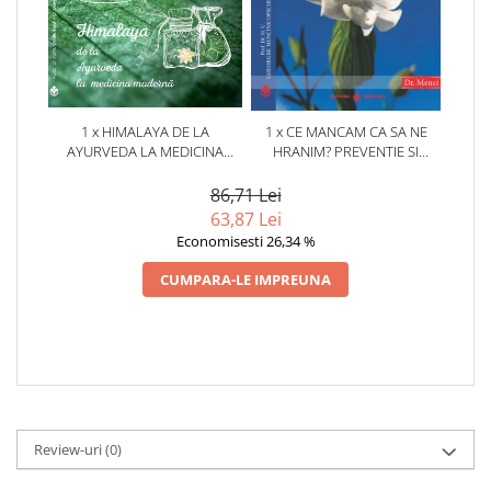
1 x HIMALAYA DE LA
1 x CE MANCAM CA SA NE
AYURVEDA LA MEDICINA
HRANIM? PREVENTIE SI
MODERNA. OVIDIU BOJOR,
TERAPIE PRIN DIETA IN BOLILE
LAURA MICLAUS
CARDIOVASCULARE SI IN
86,71 Lei
DIABETUL ZAHARAT
63,87 Lei
Economisesti 26,34 %
CUMPARA-LE IMPREUNA
Review-uri
(0)