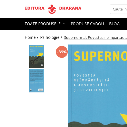
Toate Produsele
TOATE PRODUSELE
PRODUSE CADOU
BLOG
CARTI EDITURA DHARANA
Home /
Psihologie /
Supernormal. Povestea neimpartasita a 
OFERTE LA PACHET
Carti cu AUTOGRAF
-39%
Terapii
Dietoterapie
Dezvoltare personala
Spiritualitate
Arta
AUDIOBOOK
Business, Economie
Carti pentru copii
Diverse
Filosofie