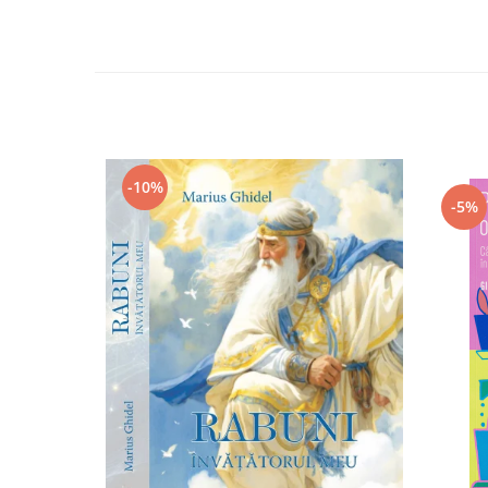
-10%
-5%