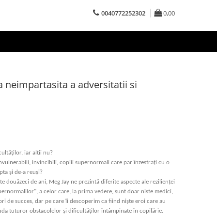
0040772252302
0,00
neimpartasita a adversitatii si
ltăților, iar alții nu?
ulnerabili, invincibili, copiii supernormali care par înzestrați cu o
ta și de-a reuși?
e douăzeci de ani, Meg Jay ne prezintă diferite aspecte ale rezilienței
ernormalilor", a celor care, la prima vedere, sunt doar niște medici,
ori de succes, dar pe care îi descoperim ca fiind niște eroi care au
iuda tuturor obstacolelor și dificultăților întâmpinate în copilărie.