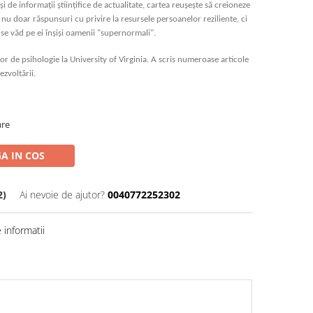
i de informații științifice de actualitate, cartea reușește să creioneze
 nu doar răspunsuri cu privire la resursele persoanelor reziliente, ci
 se văd pe ei înșiși oamenii "supernormali".
or de psihologie la University of Virginia. A scris numeroase articole
ezvoltării.
are
A IN COS
2)
Ai nevoie de ajutor?
0040772252302
informatii