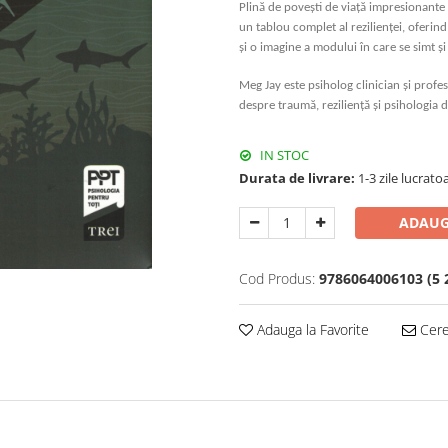
Plină de povești de viață impresionante ș
un tablou complet al rezilienței, oferind
și o imagine a modului în care se simt și
Meg Jay este psiholog clinician și profes
despre traumă, reziliență și psihologia d
IN STOC
Durata de livrare:
1-3 zile lucrato
ADAUG
Cod Produs:
9786064006103 (5 
Adauga la Favorite
Cere 