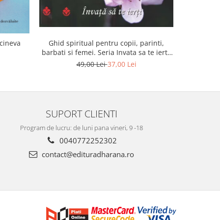
Ghid spiritual pentru copii, parinti,
 cineva
barbati si femei. Seria Invata sa te ierti.
Luule Viilma
49,00 Lei
37,00 Lei
SUPORT CLIENTI
Program de lucru: de luni pana vineri, 9 -18
0040772252302
contact@edituradharana.ro