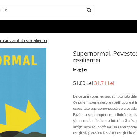
adversitatii si rezilientei
Supernormal. Povestea 
rezilientei
Meg Jay
51,80 Lei
31,71 Lei
De ce unii copii reușesc să facă față dificu
Ce putem spune despre copiii aparent inv
capacitate supraomenească de-a se adap
Bazându-se pe experiența clinică de pest
și ne conduce în lumea interioară a "sup
artiști, avocați, profesori sau antrepren
reușit să-și croiască o viață reușită în c