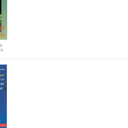
I.
TI