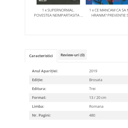
1 x SUPERNORMAL.
1 x CE MANCAM CA SA 
POVESTEA NEIMPARTASITA A
HRANIM? PREVENTIE S
ADVERSITATII SI REZILIENTEI
TERAPIE PRIN DIETA IN B
CARDIOVASCULARE SI 
DIABETUL ZAHARAT
Review-uri
(0)
Caracteristici
Anul AparițIei:
2019
EdițIe:
Brosata
Editura:
Trei
Format:
13 / 20 cm
Limba:
Romana
Nr. Pagini:
480