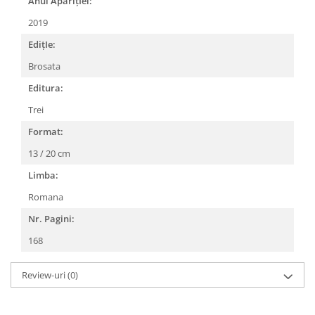
Anul AparițIei:
2019
EdițIe:
Brosata
Editura:
Trei
Format:
13 / 20 cm
Limba:
Romana
Nr. Pagini:
168
Review-uri
(0)