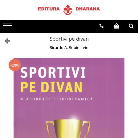
Toate Produsele
CARTI EDITURA DHARANA
Sportivi pe divan
OFERTE LA PACHET
Ricardo A. Rubinstein
Carti cu AUTOGRAF
Terapii
Dietoterapie
-20%
Dezvoltare personala
Spiritualitate
Arta
AUDIOBOOK
Business, Economie
Carti pentru copii
Diverse
Filosofie