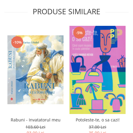
PRODUSE SIMILARE
-5%
-10%
Rabuni - Invatatorul meu
Potoleste-te, o sa cazi!
103,60 Lei
37,00 Lei
93,00 Lei
35,00 Lei