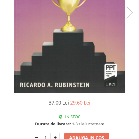
Istorie
Literatura
Psihologie
Sanatate
Sociologie
Stiinta
37,00 Lei
29,60 Lei
IN STOC
Durata de livrare:
1-3 zile lucratoare
ADAUGA IN COS