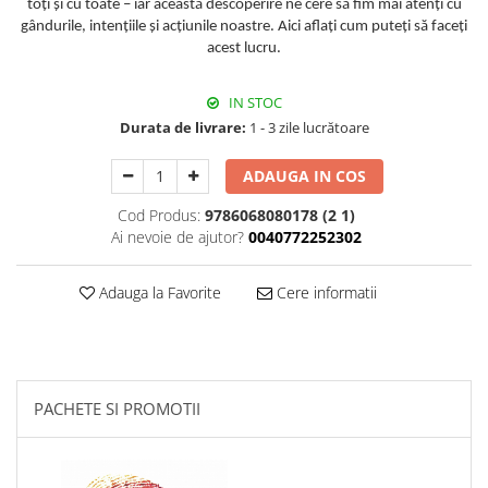
toți și cu toate – iar această descoperire ne cere să fim mai atenți cu
gândurile, intențiile și acțiunile noastre. Aici aflați cum puteți să faceți
acest lucru.
IN STOC
Durata de livrare:
1 - 3 zile lucrătoare
ADAUGA IN COS
Cod Produs:
9786068080178 (2 1)
Ai nevoie de ajutor?
0040772252302
Adauga la Favorite
Cere informatii
PACHETE SI PROMOTII