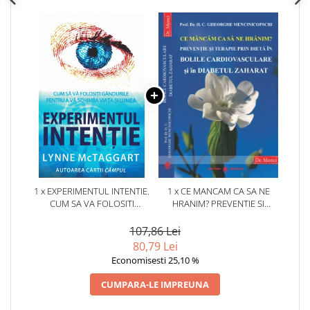
1 x EXPERIMENTUL INTENTIE.
1 x CE MANCAM CA SA NE
CUM SA VA FOLOSITI
HRANIM? PREVENTIE SI
GANDURILE PENTRU A VA
TERAPIE PRIN DIETA IN BOLILE
SCHIMBA VIATA SI LUMEA
CARDIOVASCULARE SI IN
107,86 Lei
DIABETUL ZAHARAT
80,79 Lei
Economisesti 25,10 %
CUMPARA-LE IMPREUNA