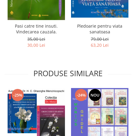
Pledoarie pentru viata
Pasi catre tine insuti.
sanatoasa
Vindecarea cauzala.
79,00 Lei
35,00 Lei
63,20 Lei
30,00 Lei
PRODUSE SIMILARE
-24%
NOU
-25%