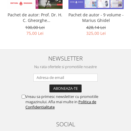
Pachet de autor: Prof. Dr. H.
Pachet de autor - 9 volume -
C. Gheorghe
Marius Ghidel
Mencinicopschi
100,00 Lei
428,14 Lei
75,00 Lei
325,00 Lei
NEWSLETTER
Nu rata ofertele si promotiile noastre
Vreau sa primesc newsletter cu promotiile
magazinului. Afla mai multe in
Politica de
Confidentialitate
SOCIAL