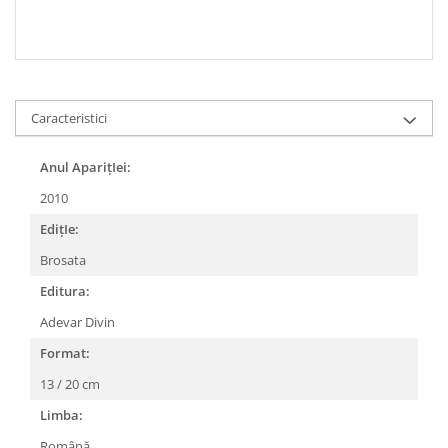
Caracteristici
Anul AparițIei:
2010
EdițIe:
Brosata
Editura:
Adevar Divin
Format:
13 / 20 cm
Limba:
Română