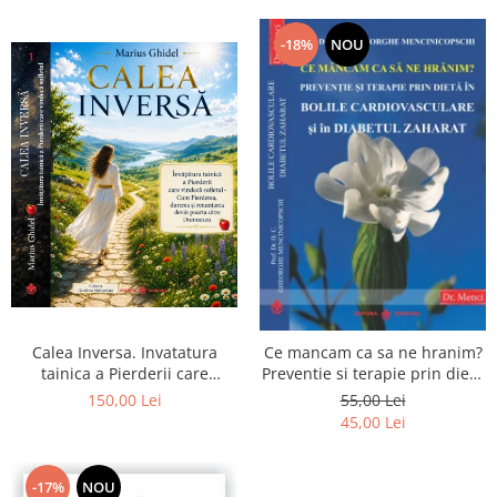
-18%
NOU
Calea Inversa. Invatatura
Ce mancam ca sa ne hranim?
tainica a Pierderii care
Preventie si terapie prin dieta
vindeca sufletul - Cum
in bolile cardiovasculare si in
150,00 Lei
55,00 Lei
Pierderea, durerea si
diabetul zaharat
45,00 Lei
renuntarea devin poarta catre
Dumnezeu
-17%
NOU