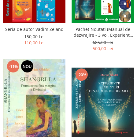
Seria de autor Vadim Zeland
Pachet Noutati (Manual de
dezvrajire - 3 vol, Experiențe
150,00 Lei
și amintiri, Rugăciunile
685,00 Lei
110,00 Lei
Luceafarului de dimineata) -
500,00 Lei
Marius Ghidel
-11%
NOU
-20%