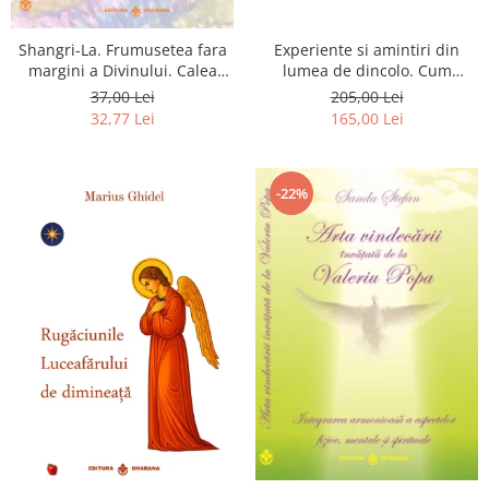
Shangri-La. Frumusetea fara
Experiente si amintiri din
margini a Divinului. Calea
lumea de dincolo. Cum
catre fericire
obtinem puteri
37,00 Lei
205,00 Lei
extrasenzoriale - cu exercitii
32,77 Lei
165,00 Lei
-22%