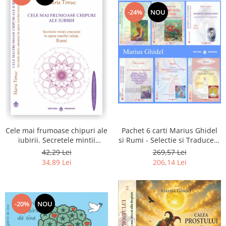
-24%
NOU
Pachet 6 carti Marius Ghidel
Cele mai frumoase chipuri ale
si Rumi - Selectie si Traducere
iubirii. Secretele mintii
de Marius Ghidel
omenesti in opera marelui
269,57 Lei
42,29 Lei
initiat, Rumi
206,14 Lei
34,89 Lei
-20%
NOU