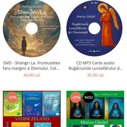
CD MP3 Carte audio
DVD - Shangri La. Frumusetea
Rugăciunile Luceafărului de
fara margini a Divinului. Calea
dimineață
catre fericire
35,00 Lei
40,00 Lei
-27%
-27%
NOU