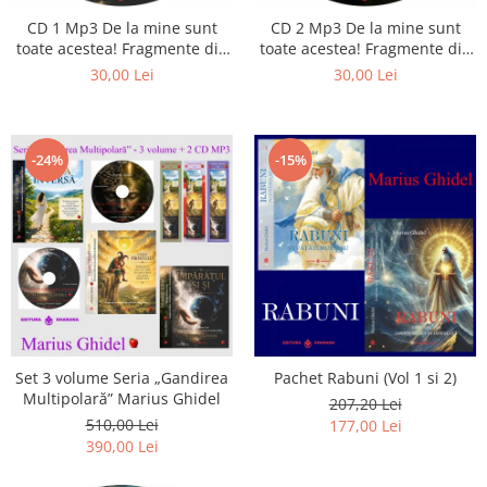
Istorie
CD 1 Mp3 De la mine sunt
CD 2 Mp3 De la mine sunt
Literatura
toate acestea! Fragmente din
toate acestea! Fragmente din
Psihologie
cărțile lui Marius Ghidel
cărțile lui Marius Ghidel
30,00 Lei
30,00 Lei
Sanatate
Sociologie
Stiinta
-24%
-15%
Set 3 volume Seria „Gandirea
Pachet Rabuni (Vol 1 si 2)
Multipolară” Marius Ghidel
207,20 Lei
510,00 Lei
177,00 Lei
390,00 Lei