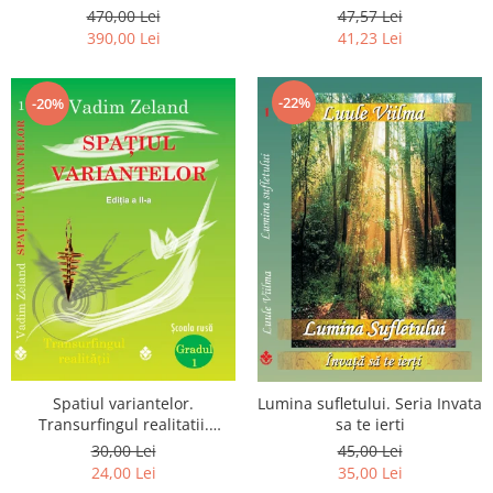
Luceafarului de Dimineata -
chiar dragostea ta. Editia a 2-
470,00 Lei
47,57 Lei
Gratuit)
a
390,00 Lei
41,23 Lei
-22%
-20%
Spatiul variantelor.
Lumina sufletului. Seria Invata
Transurfingul realitatii.
sa te ierti
Gradul 1. Cum sa ne
30,00 Lei
45,00 Lei
dezvoltam intuitia si sa ne
24,00 Lei
35,00 Lei
alegem soarta