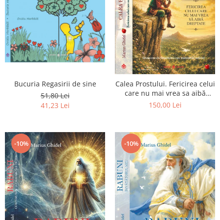
Bucuria Regasirii de sine
Calea Prostului. Fericirea celui
care nu mai vrea sa aibă
51,80 Lei
dreptate - Intoarcerea la
150,00 Lei
41,23 Lei
Simplitatea care mantuieste
sufletul
-10%
-10%