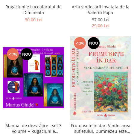
Arta vindecarii invatata de la
Rugaciunile Luceafarului de
Valeriu Popa
Dimineata
37,00 Lei
30,00 Lei
29,00 Lei
-13%
NOU
-17%
NOU
Manual de dezvrăjire - set 3
Frumusete in dar. Vindecarea
volume + Rugaciunile
sufletului. Dumnezeu este