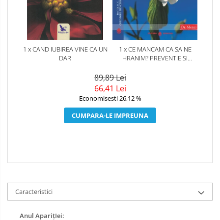
1 x CAND IUBIREA VINE CA UN
1 x CE MANCAM CA SA NE
DAR
HRANIM? PREVENTIE SI
TERAPIE PRIN DIETA IN BOLILE
CARDIOVASCULARE SI IN
89,89 Lei
DIABETUL ZAHARAT
66,41 Lei
Economisesti 26,12 %
CUMPARA-LE IMPREUNA
Caracteristici
Anul AparițIei: