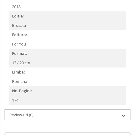
2018
EdițIe:
Brosata
Editura:
For You
Format:
13 / 20 cm
Limba:
Romana
Nr. Pagini:
174
Review-uri
(0)