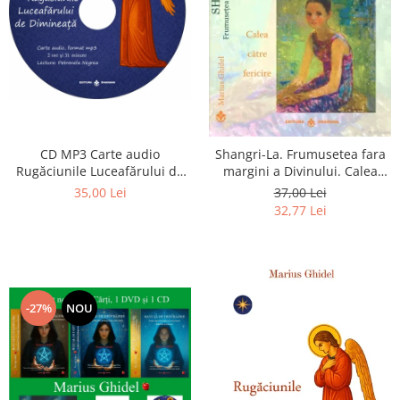
CD MP3 Carte audio
Shangri-La. Frumusetea fara
Rugăciunile Luceafărului de
margini a Divinului. Calea
dimineață
catre fericire
35,00 Lei
37,00 Lei
32,77 Lei
-27%
NOU