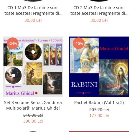
CD 1 Mp3 De la mine sunt
CD 2 Mp3 De la mine sunt
toate acestea! Fragmente din
toate acestea! Fragmente din
cărțile lui Marius Ghidel
cărțile lui Marius Ghidel
30,00 Lei
30,00 Lei
-24%
-15%
Set 3 volume Seria „Gandirea
Pachet Rabuni (Vol 1 si 2)
Multipolară” Marius Ghidel
207,20 Lei
510,00 Lei
177,00 Lei
390,00 Lei