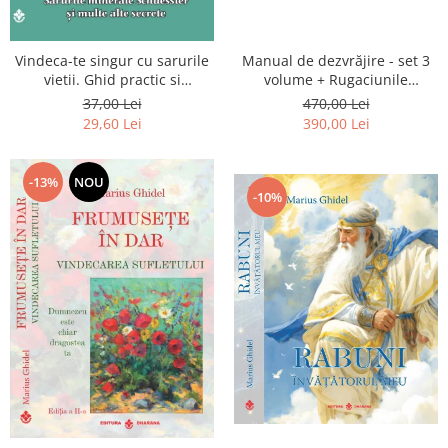
Vindeca-te singur cu sarurile
Manual de dezvrăjire - set 3
vietii. Ghid practic si
volume + Rugaciunile
informativ. Sarurile minerale
Luceafarului de Dimineata -
37,00 Lei
470,00 Lei
Schuessler si multe alte
Gratuit)
29,60 Lei
390,00 Lei
secrete
-13%
NOU
-10%