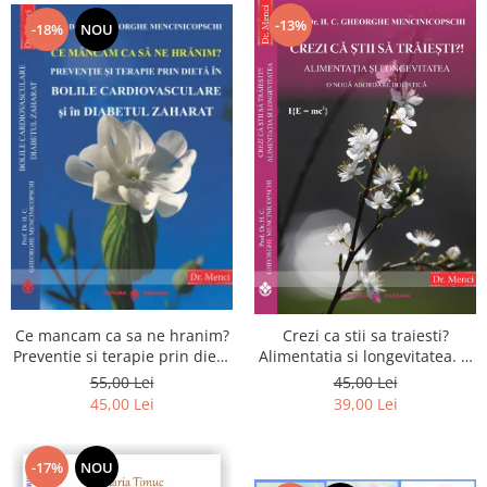
-13%
-18%
NOU
Ce mancam ca sa ne hranim?
Crezi ca stii sa traiesti?
Preventie si terapie prin dieta
Alimentatia si longevitatea. O
in bolile cardiovasculare si in
noua abordare holistica
55,00 Lei
45,00 Lei
diabetul zaharat
45,00 Lei
39,00 Lei
-17%
NOU