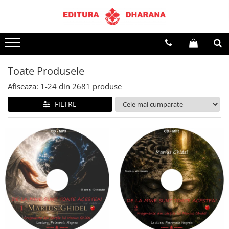
Terapii
Dietoterapie
Toate Produsele
Afiseaza:
1-
24
din
2681
produse
FILTRE