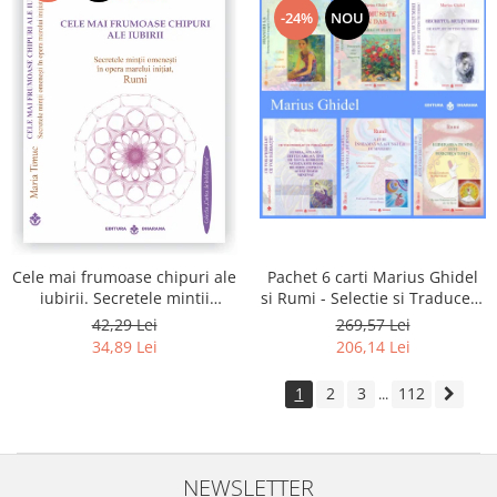
-24%
NOU
Pachet 6 carti Marius Ghidel
Cele mai frumoase chipuri ale
si Rumi - Selectie si Traducere
iubirii. Secretele mintii
de Marius Ghidel
omenesti in opera marelui
269,57 Lei
42,29 Lei
initiat, Rumi
206,14 Lei
34,89 Lei
1
2
3
112
...
NEWSLETTER