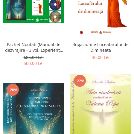
Pachet Noutati (Manual de
Rugaciunile Luceafarului de
dezvrajire - 3 vol, Experiențe
Dimineata
și amintiri, Rugăciunile
685,00 Lei
30,00 Lei
Luceafarului de dimineata) -
500,00 Lei
Marius Ghidel
-22%
-20%