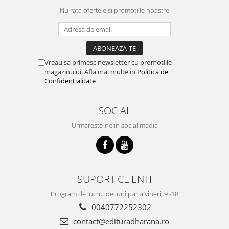
Nu rata ofertele si promotiile noastre
Vreau sa primesc newsletter cu promotiile
magazinului. Afla mai multe in
Politica de
Confidentialitate
SOCIAL
Urmareste-ne in social media
SUPORT CLIENTI
Program de lucru: de luni pana vineri, 9 -18
0040772252302
contact@edituradharana.ro