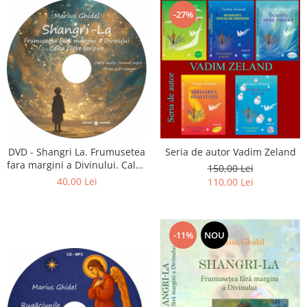
-27%
DVD - Shangri La. Frumusetea
Seria de autor Vadim Zeland
fara margini a Divinului. Calea
150,00 Lei
catre fericire
40,00 Lei
110,00 Lei
-11%
NOU