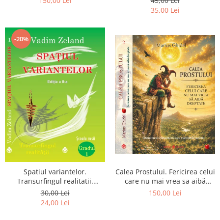
150,00 Lei
45,00 Lei
Pierderea, durerea si
35,00 Lei
renuntarea devin poarta catre
Dumnezeu
-20%
Spatiul variantelor.
Calea Prostului. Fericirea celui
Transurfingul realitatii.
care nu mai vrea sa aibă
Gradul 1. Cum sa ne
dreptate - Intoarcerea la
30,00 Lei
150,00 Lei
dezvoltam intuitia si sa ne
Simplitatea care mantuieste
24,00 Lei
alegem soarta
sufletul