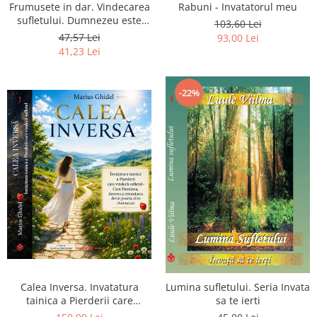
Frumusete in dar. Vindecarea
Rabuni - Invatatorul meu
sufletului. Dumnezeu este
103,60 Lei
chiar dragostea ta. Editia a 2-
47,57 Lei
93,00 Lei
a
41,23 Lei
-22%
Calea Inversa. Invatatura
Lumina sufletului. Seria Invata
tainica a Pierderii care
sa te ierti
vindeca sufletul - Cum