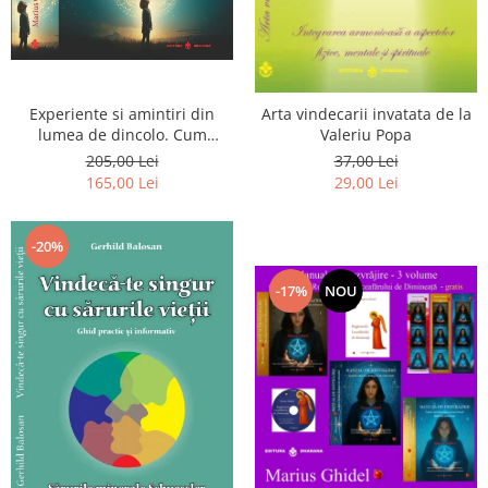
Experiente si amintiri din
Arta vindecarii invatata de la
lumea de dincolo. Cum
Valeriu Popa
obtinem puteri
205,00 Lei
37,00 Lei
extrasenzoriale - cu exercitii
165,00 Lei
29,00 Lei
-20%
-17%
NOU