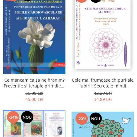
Cele mai frumoase chipuri ale
Ce mancam ca sa ne hranim?
iubirii. Secretele mintii
Preventie si terapie prin dieta
omenesti in opera marelui
in bolile cardiovasculare si in
42,29 Lei
55,00 Lei
initiat, Rumi
diabetul zaharat
34,89 Lei
45,00 Lei
-24%
NOU
-20%
NOU