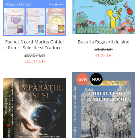
Pachet 6 carti Marius Ghidel
Bucuria Regasirii de sine
si Rumi - Selectie si Traducere
51,80 Lei
de Marius Ghidel
269,57 Lei
41,23 Lei
206,14 Lei
-20%
NOU