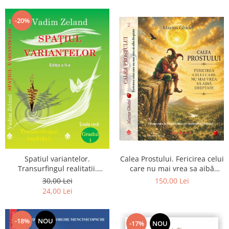
Dumnezeu
-20%
Spatiul variantelor.
Calea Prostului. Fericirea celui
Transurfingul realitatii.
care nu mai vrea sa aibă
Gradul 1. Cum sa ne
dreptate - Intoarcerea la
30,00 Lei
150,00 Lei
dezvoltam intuitia si sa ne
Simplitatea care mantuieste
24,00 Lei
alegem soarta
sufletul
-18%
NOU
-17%
NOU