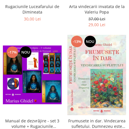
Arta vindecarii invatata de la
Rugaciunile Luceafarului de
Valeriu Popa
Dimineata
37,00 Lei
30,00 Lei
29,00 Lei
-13%
NOU
-17%
NOU
Manual de dezvrăjire - set 3
Frumusete in dar. Vindecarea
volume + Rugaciunile
sufletului. Dumnezeu este