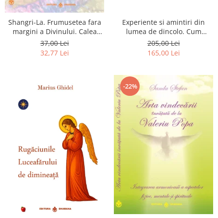
Shangri-La. Frumusetea fara
Experiente si amintiri din
margini a Divinului. Calea
lumea de dincolo. Cum
catre fericire
obtinem puteri
37,00 Lei
205,00 Lei
extrasenzoriale - cu exercitii
32,77 Lei
165,00 Lei
-22%