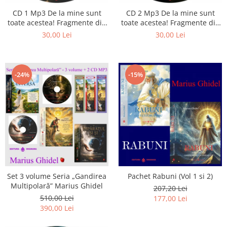
Istorie
CD 1 Mp3 De la mine sunt
CD 2 Mp3 De la mine sunt
Literatura
toate acestea! Fragmente din
toate acestea! Fragmente din
Psihologie
cărțile lui Marius Ghidel
cărțile lui Marius Ghidel
30,00 Lei
30,00 Lei
Sanatate
Sociologie
Stiinta
-24%
-15%
Set 3 volume Seria „Gandirea
Pachet Rabuni (Vol 1 si 2)
Multipolară” Marius Ghidel
207,20 Lei
510,00 Lei
177,00 Lei
390,00 Lei