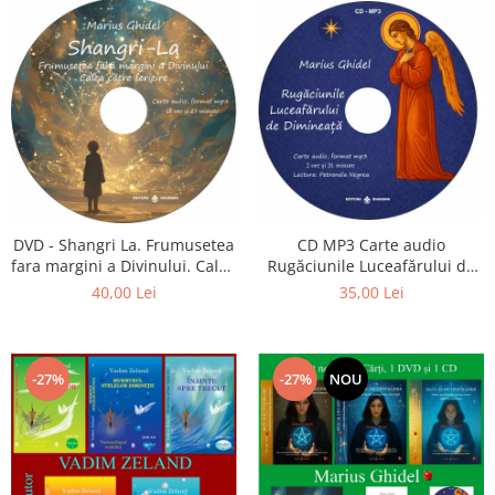
CD MP3 Carte audio
DVD - Shangri La. Frumusetea
Rugăciunile Luceafărului de
fara margini a Divinului. Calea
dimineață
catre fericire
35,00 Lei
40,00 Lei
-27%
-27%
NOU