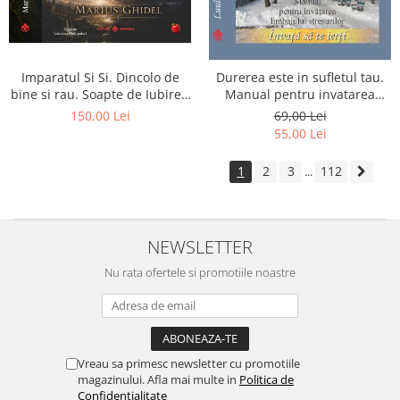
Imparatul Si Si. Dincolo de
Durerea este in sufletul tau.
bine si rau. Soapte de Iubire -
Manual pentru invatarea
Invatatura tainica a Soarelui
limbajului stresurilor Seria
150,00 Lei
69,00 Lei
de Iubire
Invata sa te Ierti Luule Viilma
55,00 Lei
1
2
3
112
...
NEWSLETTER
Nu rata ofertele si promotiile noastre
Vreau sa primesc newsletter cu promotiile
magazinului. Afla mai multe in
Politica de
Confidentialitate