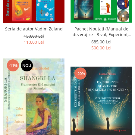
Seria de autor Vadim Zeland
Pachet Noutati (Manual de
dezvrajire - 3 vol, Experiențe
150,00 Lei
și amintiri, Rugăciunile
685,00 Lei
110,00 Lei
Luceafarului de dimineata) -
500,00 Lei
Marius Ghidel
-11%
NOU
-20%