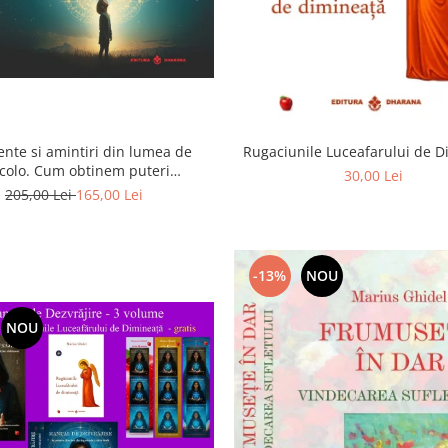
ente si amintiri din lumea de
Rugaciunile Luceafarului de 
colo. Cum obtinem puteri
30,00 Lei
rasenzoriale - cu exercitii
205,00 Lei
165,00 Lei
-13%
NOU
NOU