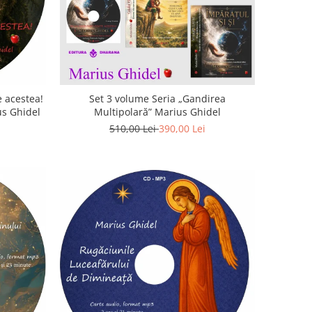
 acestea!
Set 3 volume Seria „Gandirea
us Ghidel
Multipolară” Marius Ghidel
510,00 Lei
390,00 Lei