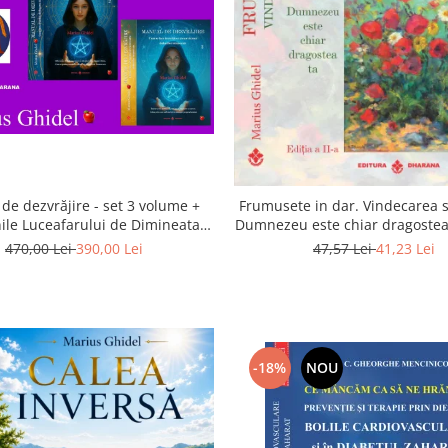
de dezvrăjire - set 3 volume +
Frumusete in dar. Vindecarea s
ile Luceafarului de Dimineata -
Dumnezeu este chiar dragostea 
Gratuit)
a 2-a
470,00 Lei
390,00 Lei
47,57 Lei
41,23 Lei
-18%
NOU