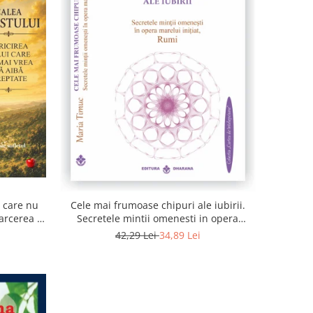
i care nu
Cele mai frumoase chipuri ale iubirii.
arcerea la
Secretele mintii omenesti in opera
sufletul
marelui initiat, Rumi
42,29 Lei
34,89 Lei