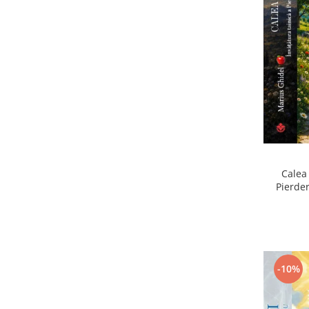
Calea 
Pierder
Pierdere
-10%