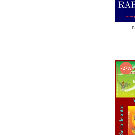
P
-27%