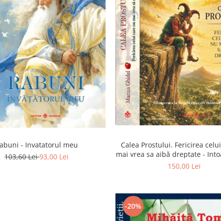
abuni - Invatatorul meu
Calea Prostului. Fericirea celu
mai vrea sa aibă dreptate - Into
103,60 Lei
93,00 Lei
Simplitatea care mantuieste 
150,00 Lei
-20%