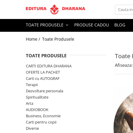
Toate Produsele
TOATE PRODUSELE
PRODUSE CADOU
BLOG
CARTI EDITURA DHARANA
Home /
Toate Produsele
OFERTE LA PACHET
Carti cu AUTOGRAF
Toate 
Terapii
TOATE PRODUSELE
Dietoterapie
Afiseaza:
CARTI EDITURA DHARANA
Dezvoltare personala
OFERTE LA PACHET
Carti cu AUTOGRAF
Spiritualitate
Terapii
Arta
Dezvoltare personala
AUDIOBOOK
Spiritualitate
Business, Economie
Arta
AUDIOBOOK
Carti pentru copii
Business, Economie
Diverse
Carti pentru copii
Filosofie
Diverse