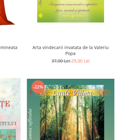
Dimineata
Arta vindecarii invatata de la Valeriu
Popa
37,00 Lei
29,00 Lei
-22%