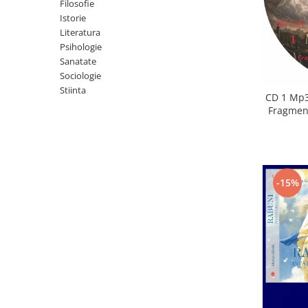
Istorie
Filosofie
Istorie
Literatura
Literatura
Psihologie
Psihologie
Sanatate
Sanatate
Sociologie
Sociologie
Stiinta
Stiinta
CD 1 Mp3
Fragment
-15%