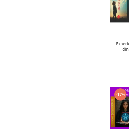
Experi
din
ext
-17%