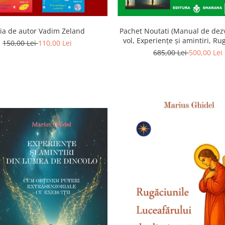
ia de autor Vadim Zeland
Pachet Noutati (Manual de dezv
vol, Experiențe și amintiri, Ru
150,00 Lei
110,00 Lei
Luceafarului de dimineata) -
685,00 Lei
500,00 Lei
Ghidel