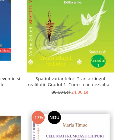
eventie si
Spatiul variantelor. Transurfingul
ile
realitatii. Gradul 1. Cum sa ne dezvoltam
 zaharat
intuitia si sa ne alegem soarta
30,00 Lei
24,00 Lei
-17%
NOU