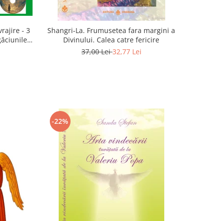
rajire - 3
Shangri-La. Frumusetea fara margini a
găciunile
Divinului. Calea catre fericire
 Marius
37,00 Lei
32,77 Lei
-22%