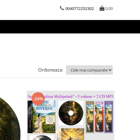
0040772252302
0,00
Ordoneaza:
-24%