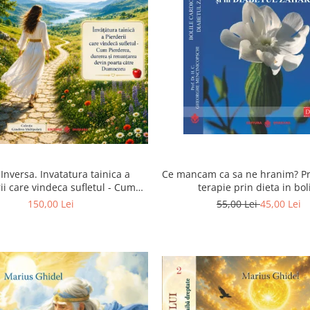
Inversa. Invatatura tainica a
Ce mancam ca sa ne hranim? Pr
ii care vindeca sufletul - Cum
terapie prin dieta in bol
a, durerea si renuntarea devin
cardiovasculare si in diabetul
150,00 Lei
55,00 Lei
45,00 Lei
poarta catre Dumnezeu