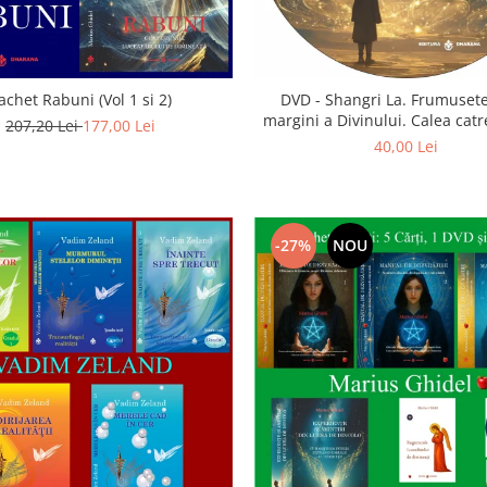
achet Rabuni (Vol 1 si 2)
DVD - Shangri La. Frumusete
margini a Divinului. Calea catre
207,20 Lei
177,00 Lei
40,00 Lei
-27%
NOU