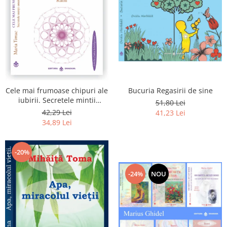
Bucuria Regasirii de sine
Cele mai frumoase chipuri ale
iubirii. Secretele mintii
51,80 Lei
omenesti in opera marelui
42,29 Lei
41,23 Lei
initiat, Rumi
34,89 Lei
-20%
-24%
NOU