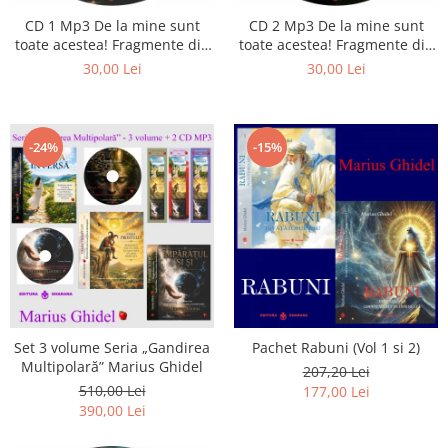
Istorie
CD 1 Mp3 De la mine sunt
CD 2 Mp3 De la mine sunt
Literatura
toate acestea! Fragmente din
toate acestea! Fragmente din
Psihologie
cărțile lui Marius Ghidel
cărțile lui Marius Ghidel
30,00 Lei
30,00 Lei
Sanatate
Sociologie
Stiinta
-24%
-15%
Set 3 volume Seria „Gandirea
Pachet Rabuni (Vol 1 si 2)
Multipolară” Marius Ghidel
207,20 Lei
510,00 Lei
177,00 Lei
390,00 Lei