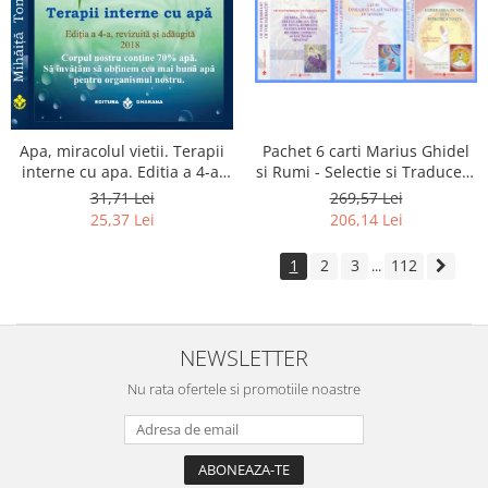
Apa, miracolul vietii. Terapii
Pachet 6 carti Marius Ghidel
interne cu apa. Editia a 4-a,
si Rumi - Selectie si Traducere
revizuita si adaugita.
de Marius Ghidel
31,71 Lei
269,57 Lei
25,37 Lei
206,14 Lei
1
2
3
112
...
NEWSLETTER
Nu rata ofertele si promotiile noastre