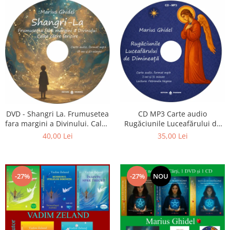
CD MP3 Carte audio
DVD - Shangri La. Frumusetea
Rugăciunile Luceafărului de
fara margini a Divinului. Calea
dimineață
catre fericire
35,00 Lei
40,00 Lei
-27%
-27%
NOU