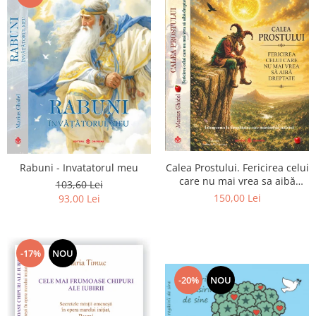
Calea Prostului. Fericirea celui
Rabuni - Invatatorul meu
care nu mai vrea sa aibă
103,60 Lei
dreptate - Intoarcerea la
150,00 Lei
93,00 Lei
Simplitatea care mantuieste
sufletul
-17%
NOU
-20%
NOU