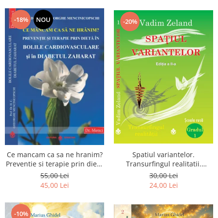
Dumnezeu
-18%
NOU
-20%
Spatiul variantelor.
Ce mancam ca sa ne hranim?
Transurfingul realitatii.
Preventie si terapie prin dieta
Gradul 1. Cum sa ne
in bolile cardiovasculare si in
30,00 Lei
55,00 Lei
dezvoltam intuitia si sa ne
diabetul zaharat
24,00 Lei
45,00 Lei
alegem soarta
-10%