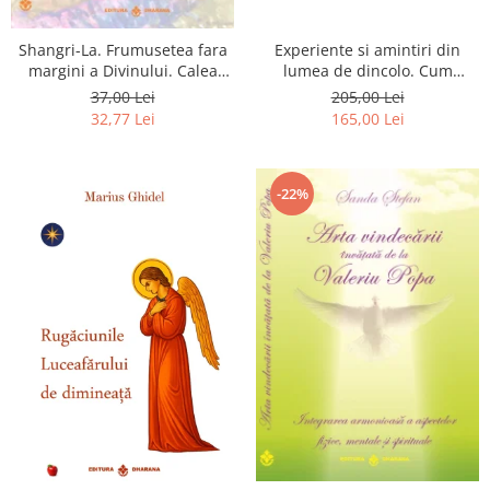
Shangri-La. Frumusetea fara
Experiente si amintiri din
margini a Divinului. Calea
lumea de dincolo. Cum
catre fericire
obtinem puteri
37,00 Lei
205,00 Lei
extrasenzoriale - cu exercitii
32,77 Lei
165,00 Lei
-22%