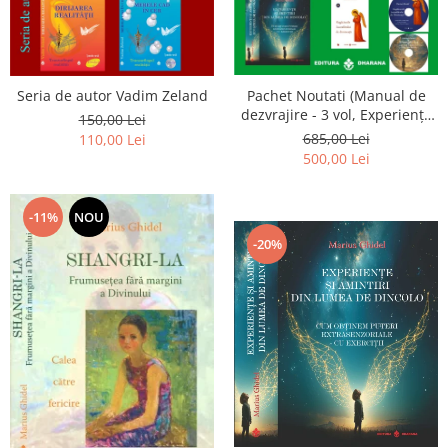
Seria de autor Vadim Zeland
Pachet Noutati (Manual de
dezvrajire - 3 vol, Experiențe
150,00 Lei
și amintiri, Rugăciunile
685,00 Lei
110,00 Lei
Luceafarului de dimineata) -
500,00 Lei
Marius Ghidel
-11%
NOU
-20%