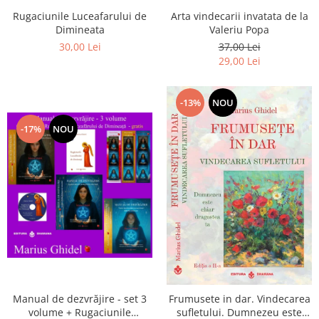
Arta vindecarii invatata de la
Rugaciunile Luceafarului de
Valeriu Popa
Dimineata
37,00 Lei
30,00 Lei
29,00 Lei
-13%
NOU
-17%
NOU
Manual de dezvrăjire - set 3
Frumusete in dar. Vindecarea
volume + Rugaciunile
sufletului. Dumnezeu este