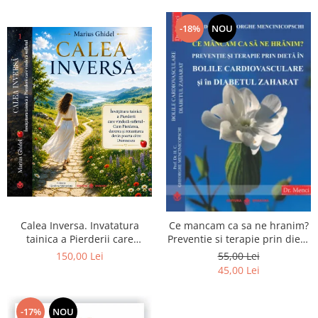
-18%
NOU
Calea Inversa. Invatatura
Ce mancam ca sa ne hranim?
tainica a Pierderii care
Preventie si terapie prin dieta
vindeca sufletul - Cum
in bolile cardiovasculare si in
150,00 Lei
55,00 Lei
Pierderea, durerea si
diabetul zaharat
45,00 Lei
renuntarea devin poarta catre
Dumnezeu
-17%
NOU