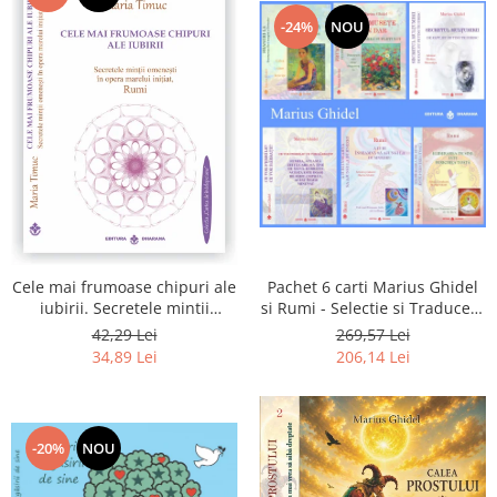
-24%
NOU
Pachet 6 carti Marius Ghidel
Cele mai frumoase chipuri ale
si Rumi - Selectie si Traducere
iubirii. Secretele mintii
de Marius Ghidel
omenesti in opera marelui
269,57 Lei
42,29 Lei
initiat, Rumi
206,14 Lei
34,89 Lei
-20%
NOU