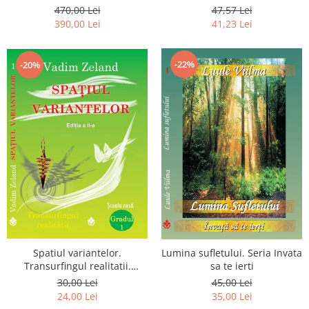
Luceafarului de Dimineata -
chiar dragostea ta. Editia a 2-
470,00 Lei
47,57 Lei
Gratuit)
a
390,00 Lei
41,23 Lei
-22%
-20%
Spatiul variantelor.
Lumina sufletului. Seria Invata
Transurfingul realitatii.
sa te ierti
Gradul 1. Cum sa ne
30,00 Lei
45,00 Lei
dezvoltam intuitia si sa ne
24,00 Lei
35,00 Lei
alegem soarta