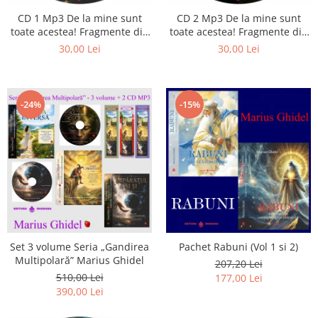
Istorie
CD 1 Mp3 De la mine sunt
CD 2 Mp3 De la mine sunt
Literatura
toate acestea! Fragmente din
toate acestea! Fragmente din
Psihologie
cărțile lui Marius Ghidel
cărțile lui Marius Ghidel
30,00 Lei
30,00 Lei
Sanatate
Sociologie
Stiinta
-24%
-15%
Set 3 volume Seria „Gandirea
Pachet Rabuni (Vol 1 si 2)
Multipolară” Marius Ghidel
207,20 Lei
510,00 Lei
177,00 Lei
390,00 Lei