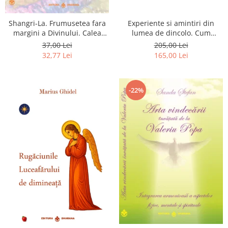
Shangri-La. Frumusetea fara
Experiente si amintiri din
margini a Divinului. Calea
lumea de dincolo. Cum
catre fericire
obtinem puteri
37,00 Lei
205,00 Lei
extrasenzoriale - cu exercitii
32,77 Lei
165,00 Lei
-22%