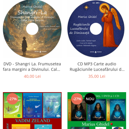
CD MP3 Carte audio
DVD - Shangri La. Frumusetea
Rugăciunile Luceafărului de
fara margini a Divinului. Calea
dimineață
catre fericire
35,00 Lei
40,00 Lei
-27%
-27%
NOU