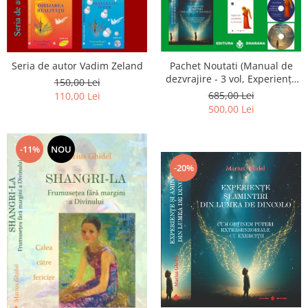
Seria de autor Vadim Zeland
Pachet Noutati (Manual de
dezvrajire - 3 vol, Experiențe
150,00 Lei
și amintiri, Rugăciunile
685,00 Lei
110,00 Lei
Luceafarului de dimineata) -
500,00 Lei
Marius Ghidel
-11%
NOU
-20%