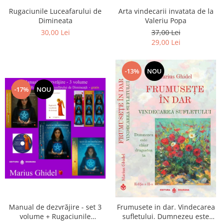
Arta vindecarii invatata de la
Rugaciunile Luceafarului de
Valeriu Popa
Dimineata
37,00 Lei
30,00 Lei
29,00 Lei
-13%
NOU
-17%
NOU
Manual de dezvrăjire - set 3
Frumusete in dar. Vindecarea
volume + Rugaciunile
sufletului. Dumnezeu este