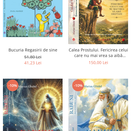
Bucuria Regasirii de sine
Calea Prostului. Fericirea celui
care nu mai vrea sa aibă
51,80 Lei
dreptate - Intoarcerea la
150,00 Lei
41,23 Lei
Simplitatea care mantuieste
sufletul
-10%
-10%