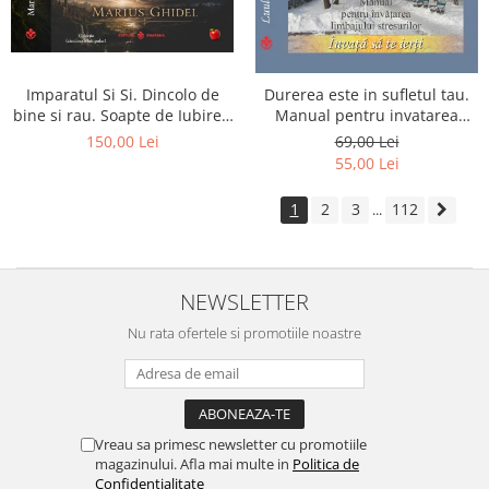
Imparatul Si Si. Dincolo de
Durerea este in sufletul tau.
bine si rau. Soapte de Iubire -
Manual pentru invatarea
Invatatura tainica a Soarelui
limbajului stresurilor Seria
150,00 Lei
69,00 Lei
de Iubire
Invata sa te Ierti Luule Viilma
55,00 Lei
1
2
3
112
...
NEWSLETTER
Nu rata ofertele si promotiile noastre
Vreau sa primesc newsletter cu promotiile
magazinului. Afla mai multe in
Politica de
Confidentialitate