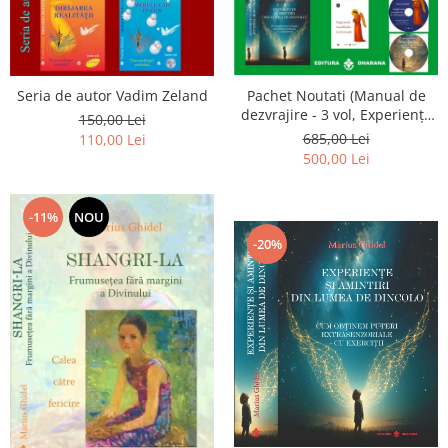
Seria de autor Vadim Zeland
Pachet Noutati (Manual de
dezvrajire - 3 vol, Experiențe
150,00 Lei
și amintiri, Rugăciunile
685,00 Lei
110,00 Lei
Luceafarului de dimineata) -
500,00 Lei
Marius Ghidel
-11%
NOU
-20%