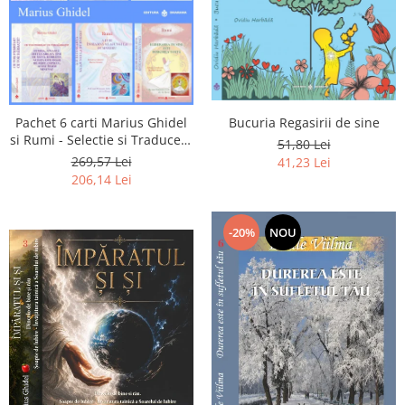
Pachet 6 carti Marius Ghidel
Bucuria Regasirii de sine
si Rumi - Selectie si Traducere
51,80 Lei
de Marius Ghidel
269,57 Lei
41,23 Lei
206,14 Lei
-20%
NOU