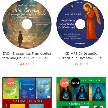
CD MP3 Carte audio
DVD - Shangri La. Frumusetea
Rugăciunile Luceafărului de
fara margini a Divinului. Calea
dimineață
catre fericire
35,00 Lei
40,00 Lei
-27%
-27%
NOU