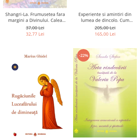
Shangri-La. Frumusetea fara
Experiente si amintiri din
margini a Divinului. Calea
lumea de dincolo. Cum
catre fericire
obtinem puteri
37,00 Lei
205,00 Lei
extrasenzoriale - cu exercitii
32,77 Lei
165,00 Lei
-22%