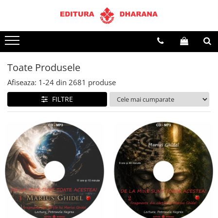
Terapii
Dietoterapie
Toate Produsele
Afiseaza:
1-
24
din
2681
produse
FILTRE