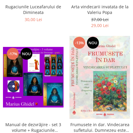
Arta vindecarii invatata de la
Rugaciunile Luceafarului de
Valeriu Popa
Dimineata
37,00 Lei
30,00 Lei
29,00 Lei
-13%
NOU
-17%
NOU
Manual de dezvrăjire - set 3
Frumusete in dar. Vindecarea
volume + Rugaciunile
sufletului. Dumnezeu este