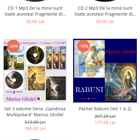
CD 1 Mp3 De la mine sunt
CD 2 Mp3 De la mine sunt
toate acestea! Fragmente din
toate acestea! Fragmente din
cărțile lui Marius Ghidel
cărțile lui Marius Ghidel
30,00 Lei
30,00 Lei
-24%
-15%
Set 3 volume Seria „Gandirea
Pachet Rabuni (Vol 1 si 2)
Multipolară” Marius Ghidel
207,20 Lei
510,00 Lei
177,00 Lei
390,00 Lei