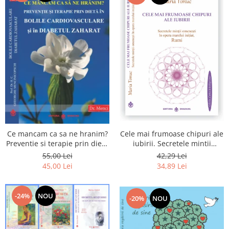
Cele mai frumoase chipuri ale
Ce mancam ca sa ne hranim?
iubirii. Secretele mintii
Preventie si terapie prin dieta
omenesti in opera marelui
in bolile cardiovasculare si in
42,29 Lei
55,00 Lei
initiat, Rumi
diabetul zaharat
34,89 Lei
45,00 Lei
-24%
NOU
-20%
NOU