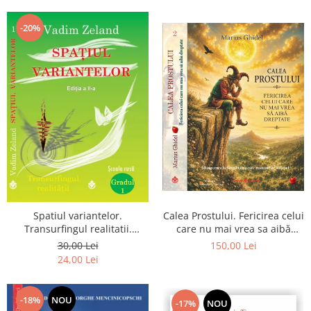
Dumnezeu
-20%
Spatiul variantelor.
Calea Prostului. Fericirea celui
Transurfingul realitatii.
care nu mai vrea sa aibă
Gradul 1. Cum sa ne
dreptate - Intoarcerea la
30,00 Lei
150,00 Lei
dezvoltam intuitia si sa ne
Simplitatea care mantuieste
24,00 Lei
alegem soarta
sufletul
-18%
NOU
-17%
NOU