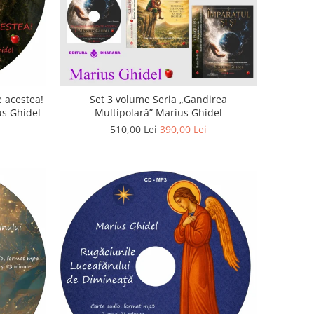
 acestea!
Set 3 volume Seria „Gandirea
us Ghidel
Multipolară” Marius Ghidel
510,00 Lei
390,00 Lei