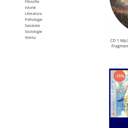
Istorie
Filosofie
Istorie
Literatura
Literatura
Psihologie
Psihologie
Sanatate
Sanatate
Sociologie
Sociologie
Stiinta
Stiinta
CD 1 Mp3
Fragment
-15%