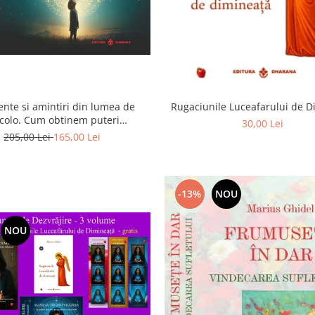
ente si amintiri din lumea de
Rugaciunile Luceafarului de 
colo. Cum obtinem puteri
30,00 Lei
rasenzoriale - cu exercitii
205,00 Lei
165,00 Lei
-13%
NOU
NOU