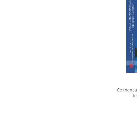
Ce mancam
te
cardiov