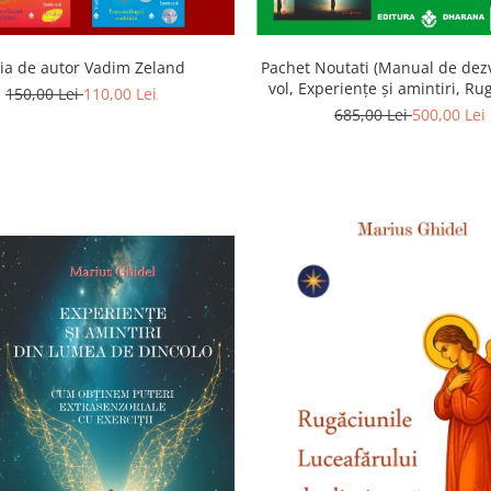
ia de autor Vadim Zeland
Pachet Noutati (Manual de dezv
vol, Experiențe și amintiri, Ru
150,00 Lei
110,00 Lei
Luceafarului de dimineata) -
685,00 Lei
500,00 Lei
Ghidel