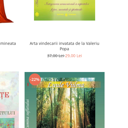
Dimineata
Arta vindecarii invatata de la Valeriu
Popa
37,00 Lei
29,00 Lei
-22%