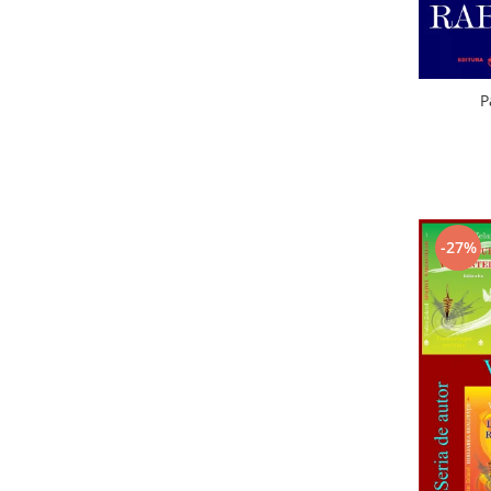
P
-27%