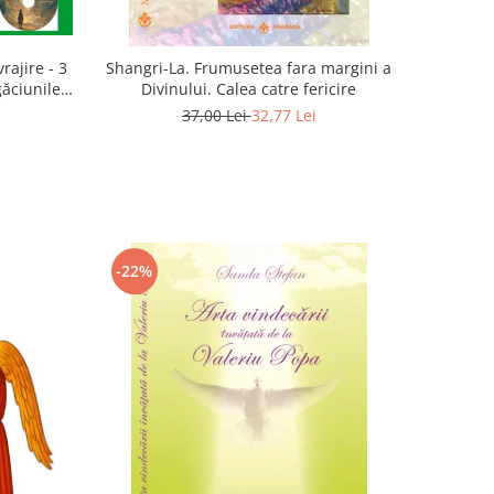
rajire - 3
Shangri-La. Frumusetea fara margini a
găciunile
Divinului. Calea catre fericire
 Marius
37,00 Lei
32,77 Lei
-22%