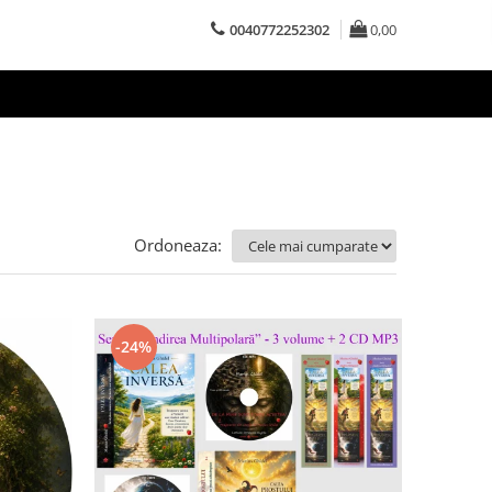
0040772252302
0,00
Ordoneaza:
-24%