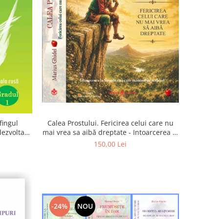
Calea Prostului. Fericirea celui care nu
fingul
mai vrea sa aibă dreptate - Intoarcerea la
 dezvoltam
Simplitatea care mantuieste sufletul
oarta
150,00 Lei
-24%
NOU