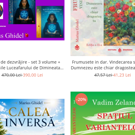
de dezvrăjire - set 3 volume +
Frumusete in dar. Vindecarea s
ile Luceafarului de Dimineata -
Dumnezeu este chiar dragostea 
Gratuit)
a 2-a
470,00 Lei
390,00 Lei
47,57 Lei
41,23 Lei
-20%