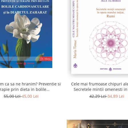
 ca sa ne hranim? Preventie si
Cele mai frumoase chipuri ale 
rapie prin dieta in bolile
Secretele mintii omenesti i
asculare si in diabetul zaharat
marelui initiat, Rumi
55,00 Lei
45,00 Lei
42,29 Lei
34,89 Lei