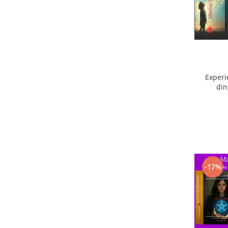
Experi
din
ext
-17%