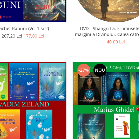
achet Rabuni (Vol 1 si 2)
DVD - Shangri La. Frumusete
margini a Divinului. Calea catre
207,20 Lei
177,00 Lei
40,00 Lei
-27%
NOU