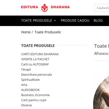
Toate Produsele
TOATE PRODUSELE
PRODUSE CADOU
BLOG
CARTI EDITURA DHARANA
Home /
Toate Produsele
OFERTE LA PACHET
Carti cu AUTOGRAF
Toate 
Terapii
TOATE PRODUSELE
Dietoterapie
Afiseaza:
CARTI EDITURA DHARANA
Dezvoltare personala
OFERTE LA PACHET
Carti cu AUTOGRAF
Spiritualitate
Terapii
Arta
Dezvoltare personala
AUDIOBOOK
Spiritualitate
Business, Economie
Arta
AUDIOBOOK
Carti pentru copii
Business, Economie
Diverse
Carti pentru copii
Filosofie
Diverse