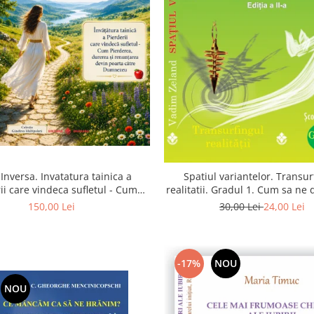
Inversa. Invatatura tainica a
Spatiul variantelor. Transur
ii care vindeca sufletul - Cum
realitatii. Gradul 1. Cum sa ne
a, durerea si renuntarea devin
intuitia si sa ne alegem s
150,00 Lei
30,00 Lei
24,00 Lei
poarta catre Dumnezeu
-17%
NOU
NOU