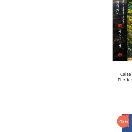
Calea 
Pierder
Pierdere
-18%