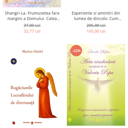
Shangri-La. Frumusetea fara
Experiente si amintiri din
margini a Divinului. Calea
lumea de dincolo. Cum
catre fericire
obtinem puteri
37,00 Lei
205,00 Lei
extrasenzoriale - cu exercitii
32,77 Lei
165,00 Lei
-22%