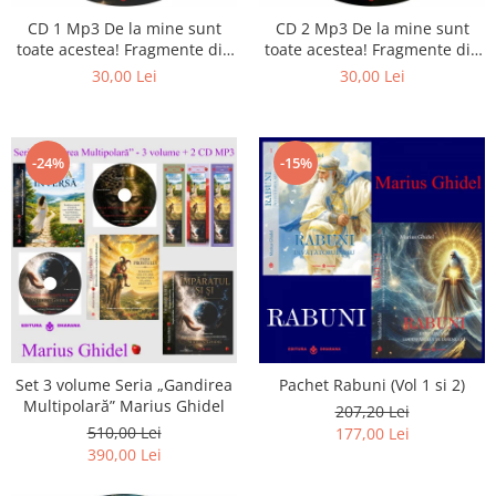
CD 1 Mp3 De la mine sunt
CD 2 Mp3 De la mine sunt
toate acestea! Fragmente din
toate acestea! Fragmente din
cărțile lui Marius Ghidel
cărțile lui Marius Ghidel
30,00 Lei
30,00 Lei
-24%
-15%
Set 3 volume Seria „Gandirea
Pachet Rabuni (Vol 1 si 2)
Multipolară” Marius Ghidel
207,20 Lei
510,00 Lei
177,00 Lei
390,00 Lei