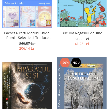
Pachet 6 carti Marius Ghidel
Bucuria Regasirii de sine
si Rumi - Selectie si Traducere
51,80 Lei
de Marius Ghidel
269,57 Lei
41,23 Lei
206,14 Lei
-20%
NOU