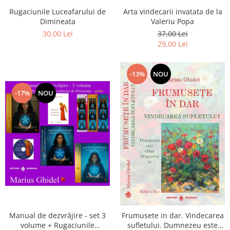
Arta vindecarii invatata de la
Rugaciunile Luceafarului de
Valeriu Popa
Dimineata
37,00 Lei
30,00 Lei
29,00 Lei
-13%
NOU
-17%
NOU
Manual de dezvrăjire - set 3
Frumusete in dar. Vindecarea
volume + Rugaciunile
sufletului. Dumnezeu este