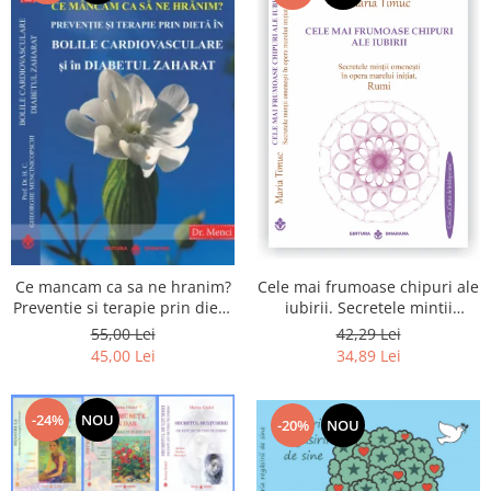
Cele mai frumoase chipuri ale
Ce mancam ca sa ne hranim?
iubirii. Secretele mintii
Preventie si terapie prin dieta
omenesti in opera marelui
in bolile cardiovasculare si in
42,29 Lei
55,00 Lei
initiat, Rumi
diabetul zaharat
34,89 Lei
45,00 Lei
-24%
NOU
-20%
NOU