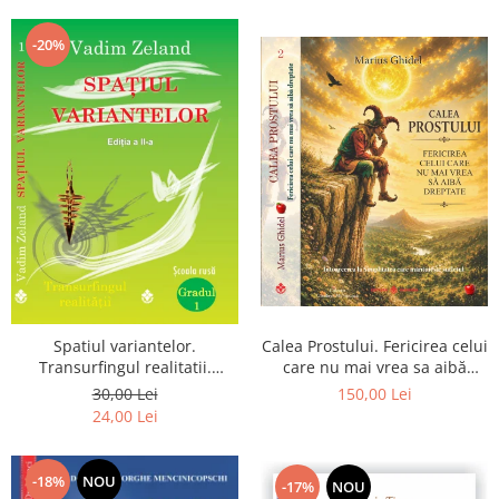
Dumnezeu
-20%
Spatiul variantelor.
Calea Prostului. Fericirea celui
Transurfingul realitatii.
care nu mai vrea sa aibă
Gradul 1. Cum sa ne
dreptate - Intoarcerea la
30,00 Lei
150,00 Lei
dezvoltam intuitia si sa ne
Simplitatea care mantuieste
24,00 Lei
alegem soarta
sufletul
-18%
NOU
-17%
NOU