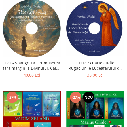
CD MP3 Carte audio
DVD - Shangri La. Frumusetea
Rugăciunile Luceafărului de
fara margini a Divinului. Calea
dimineață
catre fericire
35,00 Lei
40,00 Lei
-27%
-27%
NOU