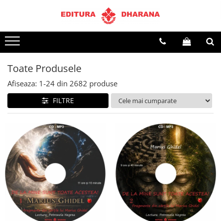
Terapii
Dietoterapie
Toate Produsele
Afiseaza:
1-
24
din
2682
produse
FILTRE