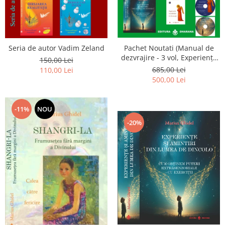
Seria de autor Vadim Zeland
Pachet Noutati (Manual de
dezvrajire - 3 vol, Experiențe
150,00 Lei
și amintiri, Rugăciunile
685,00 Lei
110,00 Lei
Luceafarului de dimineata) -
500,00 Lei
Marius Ghidel
-11%
NOU
-20%