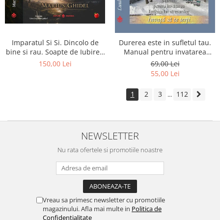
Imparatul Si Si. Dincolo de
Durerea este in sufletul tau.
bine si rau. Soapte de Iubire -
Manual pentru invatarea
Invatatura tainica a Soarelui
limbajului stresurilor Seria
150,00 Lei
69,00 Lei
de Iubire
Invata sa te Ierti Luule Viilma
55,00 Lei
1
2
3
112
...
NEWSLETTER
Nu rata ofertele si promotiile noastre
Vreau sa primesc newsletter cu promotiile
magazinului. Afla mai multe in
Politica de
Confidentialitate